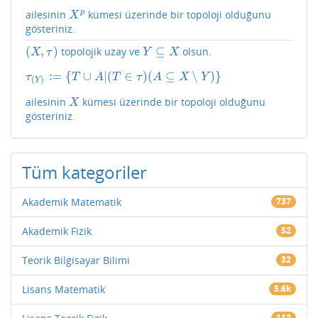
p
ailesinin
kümesi üzerinde bir topoloji olduğunu
X
p
X
gösteriniz.
(
,
)
⊆
topolojik uzay ve
olsun.
(
X
,
τ
)
Y
⊆
X
X
τ
Y
X
:
=
{
∪
|
(
∈
)
(
⊆
∖
)
}
τ
(
Y
)
:=
{
T
∪
A
|
(
T
∈
τ
)
(
A
⊆
X
∖
Y
)
}
τ
T
A
T
τ
A
X
Y
(
)
Y
ailesinin
kümesi üzerinde bir topoloji olduğunu
X
X
gösteriniz.
Tüm kategoriler
Akademik Matematik
737
Akademik Fizik
52
Teorik Bilgisayar Bilimi
32
Lisans Matematik
5.6k
112