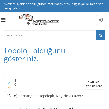
Akademisyenler öncülüğünde matematik/fizik/bilgisayar bilimleri soru
cevap platformu
Toggle
navigation
Topoloji olduğunu
gösteriniz.
1
1.5k
kez
0
görüntülendi
(
,
)
herhangi bir topolojik uzay olmak üzere
(
X
,
τ
)
X
τ
X