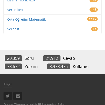
Lisans Teorik Fizik
Veri Bilimi
145
Orta Öğretim Matematik
12.7k
Serbest
1k
20,359
Soru
21,912
Cevap
73,672
Yorum
3,973,475
Kullanıcı
İletişim
Donut Theme
with
by
Amiya Sahu