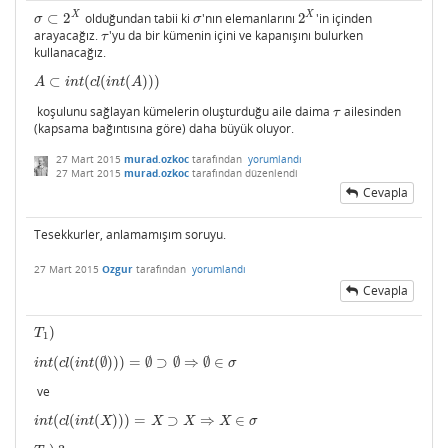
X
X
⊂
2
olduğundan tabii ki
'nın elemanlarını
2
'in içinden
σ
⊂
2
X
σ
2
X
σ
σ
arayacağız.
'yu da bir kümenin içini ve kapanışını bulurken
τ
τ
kullanacağız.
⊂
(
(
(
)
)
)
A
⊂
i
n
t
(
c
l
(
i
n
t
(
A
)
)
)
A
i
n
t
c
l
i
n
t
A
koşulunu sağlayan kümelerin oluşturduğu aile daima
ailesinden
τ
τ
(kapsama bağıntısına göre) daha büyük oluyor.
27 Mart 2015
murad.ozkoc
tarafından
yorumlandı
27 Mart 2015
murad.ozkoc
tarafından
düzenlendi
Cevapla
Tesekkurler, anlamamışım soruyu.
27 Mart 2015
Ozgur
tarafından
yorumlandı
Cevapla
)
T
1
)
T
1
(
(
(
∅
)
)
)
=
∅
⊃
∅
⇒
∅
∈
i
n
t
(
c
l
(
i
n
t
(
∅
)
)
)
=
∅
⊃
∅
⇒
∅
∈
σ
i
n
t
c
l
i
n
t
σ
ve
(
(
(
)
)
)
=
⊃
⇒
∈
i
n
t
(
c
l
(
i
n
t
(
X
)
)
)
=
X
⊃
X
⇒
X
∈
σ
i
n
t
c
l
i
n
t
X
X
X
X
σ