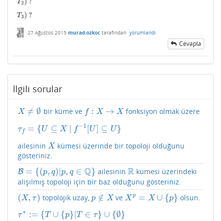
)
?
T
2
)
?
T
2
)
?
T
3
)
?
T
3
27 Ağustos 2015
murad.ozkoc
tarafından
yorumlandı
Cevapla
İlgili sorular
≠
∅
:
→
bir küme ve
fonksiyon olmak üzere
X
≠
∅
f
:
X
→
X
X
f
X
X
−
1
=
{
⊆
|
[
]
⊆
}
τ
f
=
{
U
⊆
X
|
f
−
1
[
U
]
⊆
U
}
τ
U
X
f
U
U
f
ailesinin
kümesi üzerinde bir topoloji olduğunu
X
X
gösteriniz.
Q
R
=
{
(
,
)
|
,
∈
}
ailesinin
kümesi üzerindeki
B
B
=
{
(
p
,
q
)
|
p
,
q
∈
Q
}
R
p
q
p
q
alışılmış topoloji için bir baz olduğunu gösteriniz.
(
,
)
∉
=
∪
{
}
p
topolojik uzay,
ve
olsun.
(
X
,
τ
)
p
∉
X
X
p
=
X
∪
{
p
}
X
τ
p
X
X
X
p
∗
:
=
{
∪
{
}
|
∈
}
∪
{
∅
}
τ
∗
:=
{
T
∪
{
p
}
|
T
∈
τ
}
∪
{
∅
}
τ
T
p
T
τ