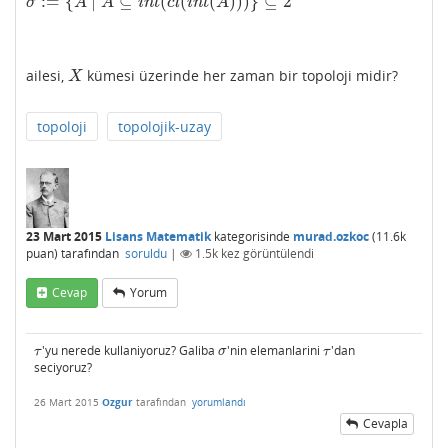
:
=
{
∣
⊆
(
(
(
)
)
)
}
⊆
2
σ
:=
{
A
∣
A
⊆
i
n
t
(
c
l
(
i
n
t
(
A
)
)
)
}
⊆
2
X
σ
A
A
i
n
t
c
l
i
n
t
A
ailesi,
kümesi üzerinde her zaman bir topoloji midir?
X
X
topoloji
topolojik-uzay
23 Mart 2015
Lisans Matematik
kategorisinde
murad.ozkoc
(
11.6k
puan)
tarafından
soruldu
|
1.5k
kez görüntülendi
Cevap
Yorum
'yu nerede kullaniyoruz? Galiba
'nin elemanlarini
'dan
τ
σ
τ
τ
σ
τ
seciyoruz?
26 Mart 2015
Ozgur
tarafından
yorumlandı
Cevapla