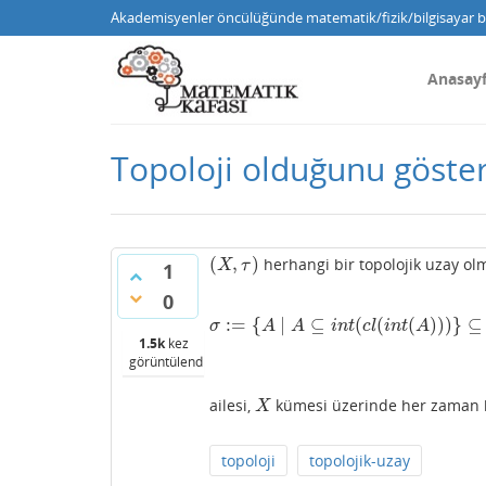
Akademisyenler öncülüğünde matematik/fizik/bilgisayar bi
Anasay
Topoloji olduğunu göster
(
,
)
herhangi bir topolojik uzay ol
(
X
,
τ
)
X
τ
1
0
:
=
{
∣
⊆
(
(
(
)
)
)
}
⊆
σ
:=
{
A
∣
A
⊆
i
n
t
(
c
l
(
i
n
t
(
A
)
)
)
}
⊆
2
X
σ
A
A
i
n
t
c
l
i
n
t
A
1.5k
kez
görüntülendi
ailesi,
kümesi üzerinde her zaman bi
X
X
topoloji
topolojik-uzay