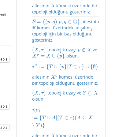
ailesinin
kümesi üzerinde bir
X
X
topoloji olduğunu gösteriniz.
endi
Q
=
{
(
,
)
|
,
∈
}
ailesinin
B
B
=
{
(
p
,
q
)
|
p
,
q
∈
Q
}
p
q
p
q
R
kümesi üzerindeki alışılmış
R
topoloji için bir baz olduğunu
gösteriniz.
(
,
)
∉
topolojik uzay,
ve
(
X
,
τ
)
p
∉
X
X
τ
p
X
=
∪
{
}
p
olsun.
X
p
=
X
∪
{
p
}
X
X
p
apla
∗
:
=
{
∪
{
}
|
∈
}
∪
{
∅
}
τ
∗
:=
{
T
∪
{
p
}
|
T
∈
τ
}
∪
{
∅
}
τ
T
p
T
τ
p
ailesinin
kümesi üzerinde
X
p
X
bir topoloji olduğunu gösteriniz.
(
,
)
⊆
topolojik uzay ve
(
X
,
τ
)
Y
⊆
X
X
τ
Y
X
olsun.
apla
τ
(
Y
)
:=
{
T
∪
A
|
(
T
∈
τ
)
(
A
⊆
X
∖
Y
)
}
τ
(
)
Y
:
=
{
∪
|
(
∈
)
(
⊆
T
A
T
τ
A
X
∖
)
}
Y
apla
ailesinin
kümesi üzerinde bir
X
X