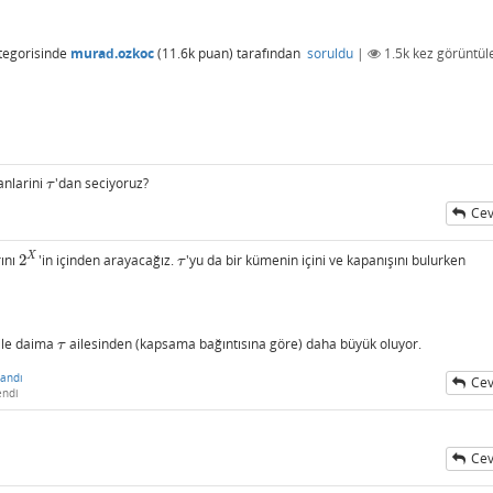
tegorisinde
murad.ozkoc
(
11.6k
puan)
tarafından
soruldu
|
1.5k
kez görüntül
anlarini
'dan seciyoruz?
τ
τ
Cev
X
ını
2
'in içinden arayacağız.
'yu da bir kümenin içini ve kapanışını bulurken
2
X
τ
τ
ile daima
ailesinden (kapsama bağıntısına göre) daha büyük oluyor.
τ
τ
andı
Cev
endi
Cev