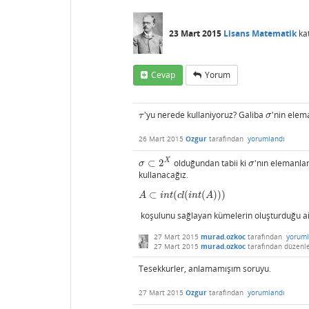
23 Mart 2015
Lisans Matematik
ka
Cevap
Yorum
'yu nerede kullaniyoruz? Galiba
'nin elem
τ
σ
τ
σ
26 Mart 2015
Ozgur
tarafından
yorumlandı
X
⊂
2
olduğundan tabii ki
'nın elemanlar
σ
⊂
2
X
σ
σ
σ
kullanacağız.
⊂
(
(
(
)
)
)
A
⊂
i
n
t
(
c
l
(
i
n
t
(
A
)
)
)
A
i
n
t
c
l
i
n
t
A
koşulunu sağlayan kümelerin oluşturduğu a
27 Mart 2015
murad.ozkoc
tarafından
yoruml
27 Mart 2015
murad.ozkoc
tarafından
düzenl
Tesekkurler, anlamamışım soruyu.
27 Mart 2015
Ozgur
tarafından
yorumlandı