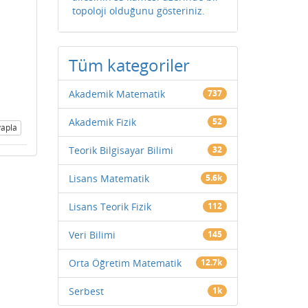
topoloji olduğunu gösteriniz.
Tüm kategoriler
Akademik Matematik
737
Akademik Fizik
52
apla
Teorik Bilgisayar Bilimi
32
Lisans Matematik
5.6k
Lisans Teorik Fizik
112
Veri Bilimi
145
Orta Öğretim Matematik
12.7k
Serbest
1k