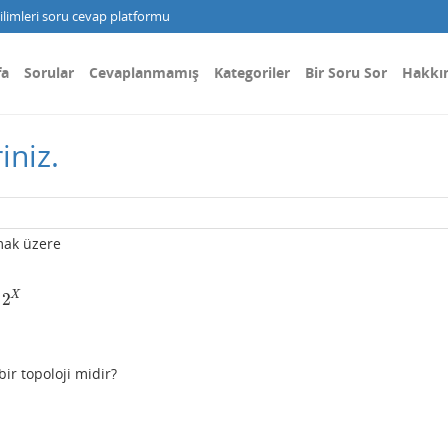
limleri soru cevap platformu
fa
Sorular
Cevaplanmamış
Kategoriler
Bir Soru Sor
Hakkı
iniz.
mak üzere
X
2
r topoloji midir?