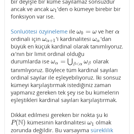
bir deyişle bir küme sayılamaz sonsuzdur
ancak ve ancak
'den o kümeye birebir bir
ω
1
ω
1
fonksiyon var ise.
=
Sonluötesi özyineleme
ile
ve her
ω
0
=
ω
α
ω
ω
α
0
ordinali için
'i kardinalitesi
'dan
ω
α
+
1
ω
α
ω
ω
+
1
α
α
büyük en küçük kardinal olarak tanımlıyoruz.
'nın bir limit ordinal olduğu
α
α
=
durumlarda ise
⋃
olarak
ω
α
=
⋃
β
<
α
ω
β
ω
ω
α
<
β
β
α
tanımlıyoruz. Böylece tüm kardinal sayıları
ordinal sayılar ile eşleyebiliyoruz. İki sonsuz
kümeyi karşılaştırmak istediğiniz zaman
yapmanız gereken tek şey ise bu kümelerin
eşleştikleri kardinal sayıları karşılaştırmak.
Dikkat edilmesi gereken bir nokta şu ki
N
(
)
kümesinin kardinalitesi
olmak
P
(
N
)
ω
1
P
ω
1
zorunda değildir. Bu varsayıma
süreklilik