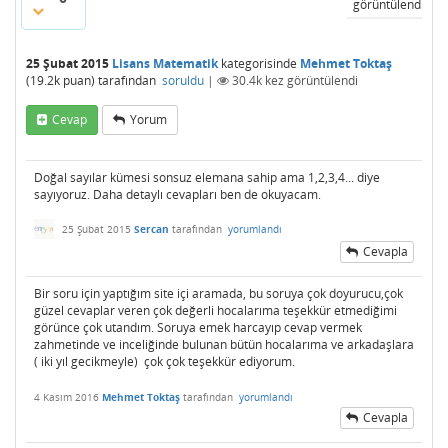
görüntülendi
25 Şubat 2015
Lisans Matematik
kategorisinde
Mehmet Toktaş
(
19.2k
puan)
tarafından
soruldu
|
30.4k
kez görüntülendi
Cevap
Yorum
Doğal sayılar kümesi sonsuz elemana sahip ama 1,2,3,4... diye
sayıyoruz. Daha detaylı cevapları ben de okuyacam.
25 Şubat 2015
Sercan
tarafından
yorumlandı
Cevapla
Bir soru için yaptığım site içi aramada, bu soruya çok doyurucu,çok
güzel cevaplar veren çok değerli hocalarıma teşekkür etmediğimi
görünce çok utandım. Soruya emek harcayıp cevap vermek
zahmetinde ve inceliğinde bulunan bütün hocalarıma ve arkadaşlara
( iki yıl gecikmeyle) çok çok teşekkür ediyorum.
4 Kasım 2016
Mehmet Toktaş
tarafından
yorumlandı
Cevapla