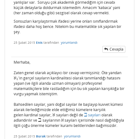
yanlışlar var. Soruyu çok akademik görmediğim için cevabı
küçük detaylarla doldurmak istemedim. Amacım 'kabaca' yani
(her zaman olduğu gibi) sezgisel olarak cevap vermekti.
Sonsuzları karşılaştırmak ifadesi yerine onları sınıflandırmak
ifadesi daha hoş bence. Nitekim bu matematikte sık yapılan bir
şey.
25 Şubat 2015
Enis
tarafından
yorumlandı
Cevapla
Merhaba,
Zaten genel olarak açıklayıcı bir cevap vermişsiniz. Öte yandan
ℵ
'in gerçel sayıların kardinalitesi olarak tanımlandığı hatasını
ℵ
1
1
yapan (ve ilgili alanda uzman olmayan) profesyonel
matematikçilere bile rastladığım için bu sık yapılan karışıklığa bir
vurgu yapmak istemiştim.
Bahsedilen sayılar, yani doğal sayılar ile başlayıp kuvvet kümesi
alarak ilerlediğimizde elde ettiğimiz kümelere karşılık
ℶ
gelen kardinal sayılar,
ℵ
sayıları değil de
sayıları
olarak
ℵ
ℶ
ℶ
adlandırılır ve
sayılarının
ℵ
sayıları içerisinde nasıl dağıldığıyla
ℶ
ℵ
ilgili çoğu önerme kümeler kuramı belitlerinden bağımsızdır.
25 Şubat 2015
Burak
tarafından
yorumlandı