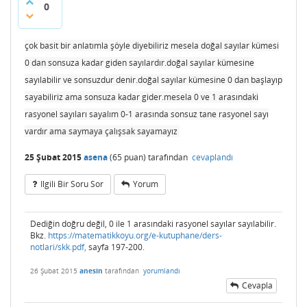
0
çok basit bir anlatımla şöyle diyebiliriz mesela doğal sayılar kümesi
0 dan sonsuza kadar giden sayılardır.doğal sayılar kümesine
sayılabilir ve sonsuzdur denir.doğal sayılar kümesine 0 dan başlayıp
sayabiliriz ama sonsuza kadar gider.mesela 0 ve 1 arasındaki
rasyonel sayıları sayalım 0-1 arasında sonsuz tane rasyonel sayı
vardır ama saymaya çalışsak sayamayız
25 Şubat 2015
asena
(
65
puan)
tarafından
cevaplandı
Ilgili Bir Soru Sor
Yorum
Dediğin doğru değil, 0 ile 1 arasındaki rasyonel sayılar sayılabilir.
Bkz.
https://matematikkoyu.org/e-kutuphane/ders-
notlari/skk.pdf,
sayfa 197-200.
26 Şubat 2015
anesin
tarafından
yorumlandı
Cevapla