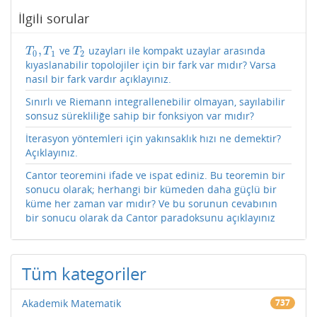
İlgili sorular
,
ve
uzayları ile kompakt uzaylar arasında
T
0
,
T
1
T
2
T
T
T
0
1
2
kıyaslanabilir topolojiler için bir fark var mıdır? Varsa
nasıl bir fark vardır açıklayınız.
Sınırlı ve Riemann integrallenebilir olmayan, sayılabilir
sonsuz sürekliliğe sahip bir fonksiyon var mıdır?
İterasyon yöntemleri için yakınsaklık hızı ne demektir?
Açıklayınız.
Cantor teoremini ifade ve ispat ediniz. Bu teoremin bir
sonucu olarak; herhangi bir kümeden daha güçlü bir
küme her zaman var mıdır? Ve bu sorunun cevabının
bir sonucu olarak da Cantor paradoksunu açıklayınız
Tüm kategoriler
Akademik Matematik
737