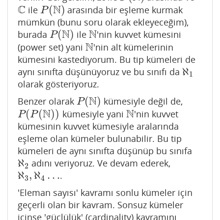
C
N
(
)
ile
arasında bir eşleme kurmak
C
P
(
N
)
P
mümkün (bunu soru olarak ekleyeceğim),
N
N
(
)
burada
ile
'nin kuvvet kümesini
P
(
N
)
N
P
N
(power set) yani
'nin alt kümelerinin
N
kümesini kastediyorum. Bu tip kümeleri de
ℵ
aynı sınıfta düşünüyoruz ve bu sınıfı da
ℵ
1
1
olarak gösteriyoruz.
N
(
)
Benzer olarak
kümesiyle değil de,
P
(
N
)
P
N
N
(
(
)
)
kümesiyle yani
'nin kuvvet
P
(
P
(
N
)
)
N
P
P
kümesinin kuvvet kümesiyle aralarında
eşleme olan kümeler bulunabilir. Bu tip
kümeleri de aynı sınıfta düşünüp bu sınıfa
ℵ
adını veriyoruz. Ve devam ederek,
ℵ
2
2
ℵ
,
ℵ
…
.
ℵ
3
,
ℵ
4
…
3
4
'Eleman sayısı' kavramı sonlu kümeler için
geçerli olan bir kavram. Sonsuz kümeler
içinse 'güçlülük' (cardinality) kavramını