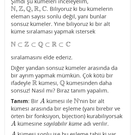
Şimdi şu kümeleri inceleyelim,
N
Z
Q
R
C
,
,
,
,
. Biliyoruz ki bu kümelerin
N
,
Z
,
Q
,
R
,
C
eleman sayısı sonlu değil, yani bunlar
sonsuz kümeler. Yine biliyoruz ki bir alt
küme sıralaması yapmak istersek
N
Z
Q
R
C
⊂
⊂
⊂
⊂
N
⊂
Z
⊂
Q
⊂
R
⊂
C
sıralamasını elde ederiz.
Diğer yandan sonsuz kümeler arasında da
bir ayrım yapmak mümkün. Çok kötü bir
R
Q
ifadeyle
kümesi,
kümesinden daha
R
Q
sonsuz! Nasıl mı? Biraz tanım yapalım.
N
Tanım
: Bir
kümesi ile
'nin bir alt
A
N
A
kümesi arasında bir eşleme (yani birebir ve
örten bir fonksiyon, bijection) kurabiliyorsak
kümesine
sayılabilir küme
adı verilir.
A
A
kümesi sonlu ise bu eşleme tabii ki var,
A
A