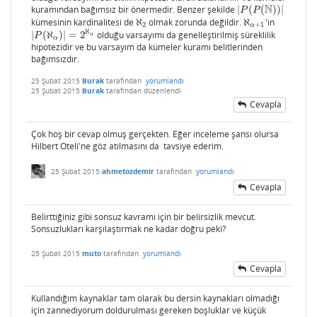
N
kuramından bağımsız bir önermedir. Benzer şekilde
|
(
(
)
)
|
|
P
(
P
(
N
)
)
|
P
P
kümesinin kardinalitesi de
ℵ
olmak zorunda değildir.
ℵ
'in
ℵ
2
ℵ
α
+
1
2
+
1
α
ℵ
|
(
ℵ
)
|
=
2
olduğu varsayımı da genelleştirilmiş süreklilik
|
P
(
ℵ
α
)
|
=
2
ℵ
α
P
α
α
hipotezidir ve bu varsayım da kümeler kuramı belitlerinden
bağımsızdır.
25 Şubat 2015
Burak
tarafından
yorumlandı
25 Şubat 2015
Burak
tarafından
düzenlendi
Cevapla
Çok hoş bir cevap olmuş gerçekten. Eğer inceleme şansı olursa
Hilbert Oteli'ne göz atılmasını da tavsiye ederim.
25 Şubat 2015
ahmetozdemir
tarafından
yorumlandı
Cevapla
Belirttiğiniz gibi sonsuz kavramı için bir belirsizlik mevcut.
Sonsuzlukları karşılaştırmak ne kadar doğru peki?
25 Şubat 2015
muto
tarafından
yorumlandı
Cevapla
Kullandığım kaynaklar tam olarak bu dersin kaynakları olmadığı
için zannediyorum doldurulması gereken boşluklar ve küçük