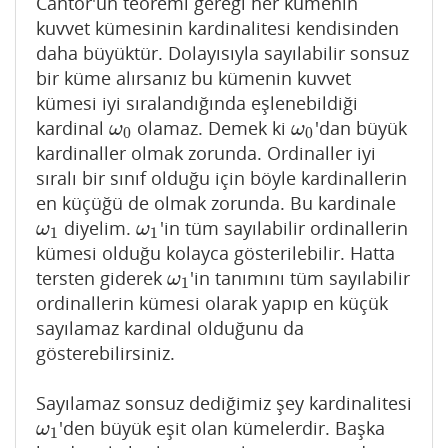
Cantor'un teoremi gereği her kümenin
kuvvet kümesinin kardinalitesi kendisinden
daha büyüktür. Dolayısıyla sayılabilir sonsuz
bir küme alırsanız bu kümenin kuvvet
kümesi iyi sıralandığında eşlenebildiği
kardinal
olamaz. Demek ki
'dan büyük
ω
0
ω
0
ω
ω
0
0
kardinaller olmak zorunda. Ordinaller iyi
sıralı bir sınıf olduğu için böyle kardinallerin
en küçüğü de olmak zorunda. Bu kardinale
diyelim.
'in tüm sayılabilir ordinallerin
ω
1
ω
1
ω
ω
1
1
kümesi olduğu kolayca gösterilebilir. Hatta
tersten giderek
'in tanımını tüm sayılabilir
ω
1
ω
1
ordinallerin kümesi olarak yapıp en küçük
sayılamaz kardinal olduğunu da
gösterebilirsiniz.
Sayılamaz sonsuz dediğimiz şey kardinalitesi
'den büyük eşit olan kümelerdir. Başka
ω
1
ω
1