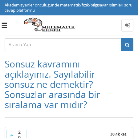
Akademisyenler öncülüğünde matematik/fizik/bilgisayar bilimleri soru
cevap platformu
Toggle
navigation
Sonsuz kavramını
açıklayınız. Sayılabilir
sonsuz ne demektir?
Sonsuzlar arasında bir
sıralama var mıdır?
2
30.4k
kez
0