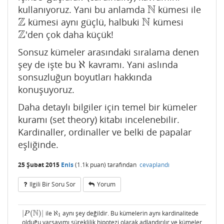
N
kullanıyoruz. Yani bu anlamda
kümesi ile
N
Z
N
kümesi aynı güçlü, halbuki
kümesi
Z
N
Z
'den çok daha küçük!
Z
Sonsuz kümeler arasındaki sıralama denen
ℵ
şey de işte bu
kavramı. Yani aslında
ℵ
sonsuzluğun boyutları hakkında
konuşuyoruz.
Daha detaylı bilgiler için temel bir kümeler
kuramı (set theory) kitabı incelenebilir.
Kardinaller, ordinaller ve belki de papalar
eşliğinde.
25 Şubat 2015
Enis
(
1.1k
puan)
tarafından
cevaplandı
Ilgili Bir Soru Sor
Yorum
N
|
(
)
|
ile
ℵ
aynı şey değildir. Bu kümelerin aynı kardinalitede
|
P
(
N
)
|
ℵ
1
P
1
olduğu varsayımı süreklilik hipotezi olarak adlandırılır ve kümeler