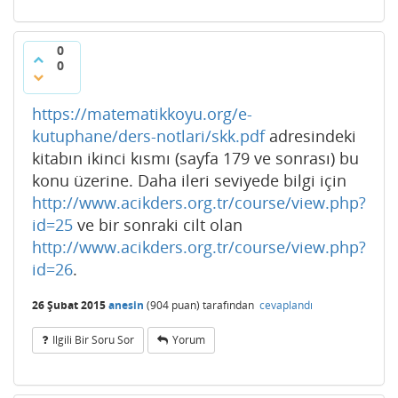
0
0
https://matematikkoyu.org/e-
kutuphane/ders-notlari/skk.pdf
adresindeki
kitabın ikinci kısmı (sayfa 179 ve sonrası) bu
konu üzerine. Daha ileri seviyede bilgi için
http://www.acikders.org.tr/course/view.php?
id=25
ve bir sonraki cilt olan
http://www.acikders.org.tr/course/view.php?
id=26
.
26 Şubat 2015
anesin
(
904
puan)
tarafından
cevaplandı
Ilgili Bir Soru Sor
Yorum