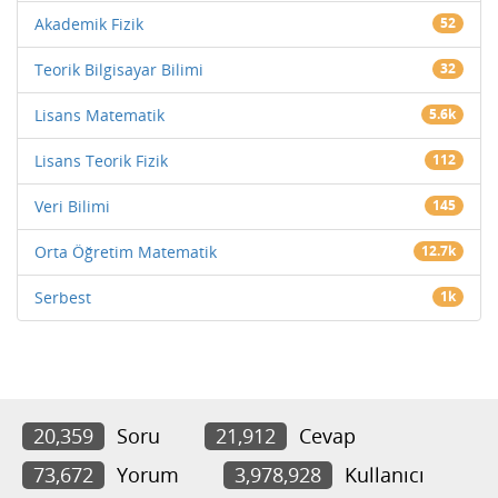
Akademik Fizik
52
Teorik Bilgisayar Bilimi
32
Lisans Matematik
5.6k
Lisans Teorik Fizik
112
Veri Bilimi
145
Orta Öğretim Matematik
12.7k
Serbest
1k
20,359
Soru
21,912
Cevap
73,672
Yorum
3,978,928
Kullanıcı