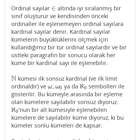
∈
Ordinal sayılar
altında iyi sıralanmış bir
∈
sınıf oluşturur ve kendisinden önceki
ordinaller ile eşlenemeyen ordinal sayılara
kardinal sayılar denir. Kardinal sayılar
kümelerin büyüklüklerini ölçmek için
kullandığımız bir tür ordinal sayılardır ve bir
üstteki paragrafın bir sonucu olarak her
küme bir kardinal sayı ile eşlenebilir.
N
kümesi ilk sonsuz kardinal (ve ilk limit
N
ℵ
ordinaldir) ve
,
ya da
sembolleri ile
ω
ω
0
ℵ
0
ω
ω
0
0
gösterilir. Bu kümeyle arasında bir eşleme
olan kümelere sayılabilir sonsuz diyoruz.
ℵ
'nun bir alt kümesiyle eşlenebilen
ℵ
0
0
kümelere de sayılabilir küme diyoruz, ki bu
kümeler sonlu kümeleri de kapsar.