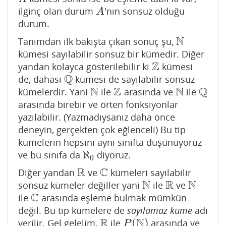
ilginç olan durum
'nın sonsuz olduğu
A
A
durum.
N
Tanımdan ilk bakışta çıkan sonuç şu,
N
kümesi sayılabilir sonsuz bir kümedir. Diğer
Z
yandan kolayca gösterilebilir ki
kümesi
Z
Q
de, dahası
kümesi de sayılabilir sonsuz
Q
N
Z
N
Q
kümelerdir. Yani
ile
arasında ve
ile
N
Z
N
Q
arasında birebir ve örten fonksiyonlar
yazılabilir. (Yazmadıysanız daha önce
deneyin, gerçekten çok eğlenceli) Bu tip
kümelerin hepsini aynı sınıfta düşünüyoruz
ℵ
ve bu sınıfa da
diyoruz.
ℵ
0
0
R
C
Diğer yandan
ve
kümeleri sayılabilir
R
C
N
R
N
sonsuz kümeler değiller yani
ile
ve
N
R
N
C
ile
arasında eşleme bulmak mümkün
C
değil. Bu tip kümelere de
sayılamaz küme
adı
R
N
(
)
verilir. Gel gelelim,
ile
arasında ve
R
P
(
N
)
P