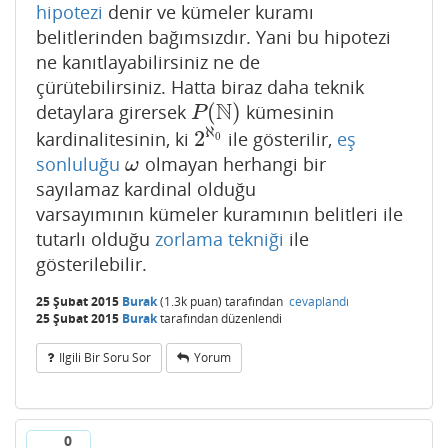
hipotezi
denir ve kümeler kuramı
belitlerinden bağımsızdır. Yani bu hipotezi
ne kanıtlayabilirsiniz ne de
çürütebilirsiniz. Hatta biraz daha teknik
N
(
)
detaylara girersek
kümesinin
P
(
N
)
P
ℵ
2
kardinalitesinin, ki
ile gösterilir,
eş
2
ℵ
0
0
sonluluğu
olmayan herhangi bir
ω
ω
sayılamaz kardinal olduğu
varsayımının kümeler kuramının belitleri ile
tutarlı olduğu
zorlama tekniği
ile
gösterilebilir.
25 Şubat 2015
Burak
(
1.3k
puan)
tarafından
cevaplandı
25 Şubat 2015
Burak
tarafından
düzenlendi
Ilgili Bir Soru Sor
Yorum
0