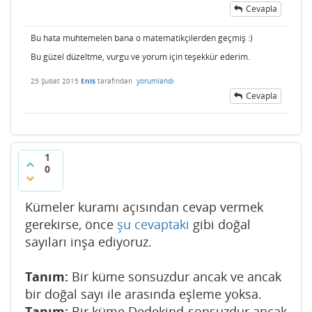
Cevapla
Bu hata muhtemelen bana o matematikçilerden geçmiş :)
Bu güzel düzeltme, vurgu ve yorum için teşekkür ederim.
25 Şubat 2015
Enis
tarafından
yorumlandı
Cevapla
1
0
Kümeler kuramı açısından cevap vermek
gerekirse, önce
şu cevaptaki
gibi doğal
sayıları inşa ediyoruz.
Tanım:
Bir küme sonsuzdur ancak ve ancak
bir doğal sayı ile arasında eşleme yoksa.
Tanım:
Bir küme Dedekind-sonsuzdur ancak