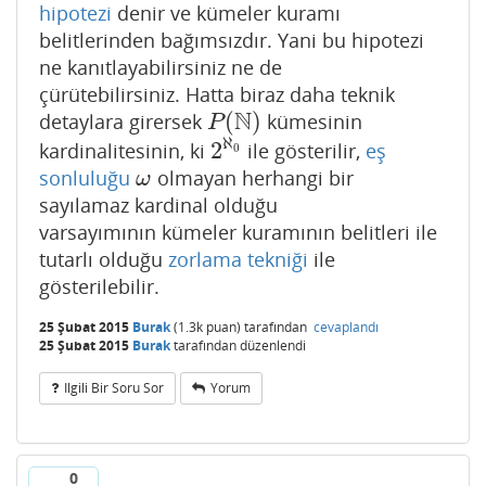
hipotezi
denir ve kümeler kuramı
belitlerinden bağımsızdır. Yani bu hipotezi
ne kanıtlayabilirsiniz ne de
çürütebilirsiniz. Hatta biraz daha teknik
N
(
)
detaylara girersek
kümesinin
P
(
N
)
P
ℵ
2
kardinalitesinin, ki
ile gösterilir,
eş
2
ℵ
0
0
sonluluğu
olmayan herhangi bir
ω
ω
sayılamaz kardinal olduğu
varsayımının kümeler kuramının belitleri ile
tutarlı olduğu
zorlama tekniği
ile
gösterilebilir.
25 Şubat 2015
Burak
(
1.3k
puan)
tarafından
cevaplandı
25 Şubat 2015
Burak
tarafından
düzenlendi
Ilgili Bir Soru Sor
Yorum
0