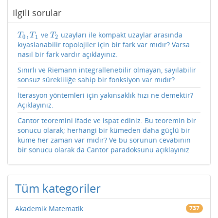
İlgili sorular
,
ve
uzayları ile kompakt uzaylar arasında
T
0
,
T
1
T
2
T
T
T
0
1
2
kıyaslanabilir topolojiler için bir fark var mıdır? Varsa
nasıl bir fark vardır açıklayınız.
Sınırlı ve Riemann integrallenebilir olmayan, sayılabilir
sonsuz sürekliliğe sahip bir fonksiyon var mıdır?
İterasyon yöntemleri için yakınsaklık hızı ne demektir?
Açıklayınız.
Cantor teoremini ifade ve ispat ediniz. Bu teoremin bir
sonucu olarak; herhangi bir kümeden daha güçlü bir
küme her zaman var mıdır? Ve bu sorunun cevabının
bir sonucu olarak da Cantor paradoksunu açıklayınız
Tüm kategoriler
Akademik Matematik
737