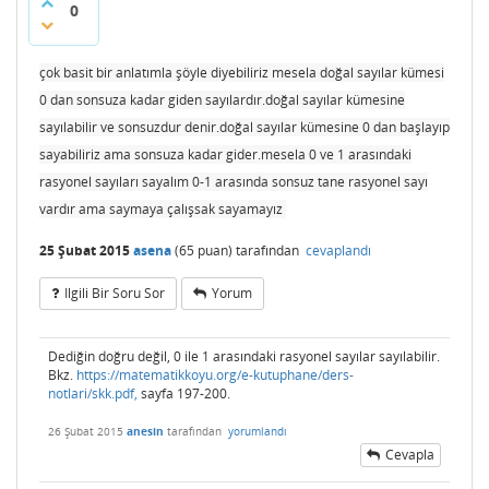
0
çok basit bir anlatımla şöyle diyebiliriz mesela doğal sayılar kümesi
0 dan sonsuza kadar giden sayılardır.doğal sayılar kümesine
sayılabilir ve sonsuzdur denir.doğal sayılar kümesine 0 dan başlayıp
sayabiliriz ama sonsuza kadar gider.mesela 0 ve 1 arasındaki
rasyonel sayıları sayalım 0-1 arasında sonsuz tane rasyonel sayı
vardır ama saymaya çalışsak sayamayız
25 Şubat 2015
asena
(
65
puan)
tarafından
cevaplandı
Ilgili Bir Soru Sor
Yorum
Dediğin doğru değil, 0 ile 1 arasındaki rasyonel sayılar sayılabilir.
Bkz.
https://matematikkoyu.org/e-kutuphane/ders-
notlari/skk.pdf,
sayfa 197-200.
26 Şubat 2015
anesin
tarafından
yorumlandı
Cevapla