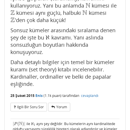
N
kullanıyoruz. Yani bu anlamda
kümesi ile
N
Z
N
kümesi aynı güçlü, halbuki
kümesi
Z
N
Z
'den çok daha küçük!
Z
Sonsuz kümeler arasındaki sıralama denen
ℵ
şey de işte bu
kavramı. Yani aslında
ℵ
sonsuzluğun boyutları hakkında
konuşuyoruz.
Daha detaylı bilgiler için temel bir kümeler
kuramı (set theory) kitabı incelenebilir.
Kardinaller, ordinaller ve belki de papalar
eşliğinde.
25 Şubat 2015
Enis
(
1.1k
puan)
tarafından
cevaplandı
Ilgili Bir Soru Sor
Yorum
N
|
(
)
|
ile
ℵ
aynı şey değildir. Bu kümelerin aynı kardinalitede
|
P
(
N
)
|
ℵ
1
P
1
olduğu varsayımı süreklilik hipotezi olarak adlandırılır ve kümeler