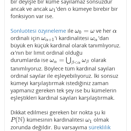
bir deyişle bir küme sayılamaz sonsuzdur
ancak ve ancak
'den o kümeye birebir bir
ω
1
ω
1
fonksiyon var ise.
=
Sonluötesi özyineleme
ile
ve her
ω
0
=
ω
α
ω
ω
α
0
ordinali için
'i kardinalitesi
'dan
ω
α
+
1
ω
α
ω
ω
+
1
α
α
büyük en küçük kardinal olarak tanımlıyoruz.
'nın bir limit ordinal olduğu
α
α
=
durumlarda ise
⋃
olarak
ω
α
=
⋃
β
<
α
ω
β
ω
ω
α
<
β
β
α
tanımlıyoruz. Böylece tüm kardinal sayıları
ordinal sayılar ile eşleyebiliyoruz. İki sonsuz
kümeyi karşılaştırmak istediğiniz zaman
yapmanız gereken tek şey ise bu kümelerin
eşleştikleri kardinal sayıları karşılaştırmak.
Dikkat edilmesi gereken bir nokta şu ki
N
(
)
kümesinin kardinalitesi
olmak
P
(
N
)
ω
1
P
ω
1
zorunda değildir. Bu varsayıma
süreklilik