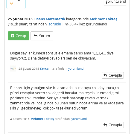
görüntülendi
25 Şubat 2015
Lisans Matematik
kategorisinde
Mehmet Toktaş
(
19.2k
puan)
tarafından
soruldu
|
30.4k
kez görüntülendi
Cevap
Yorum
Doğal sayılar kümesi sonsuz elemana sahip ama 1,2,3,4... diye
sayıyoruz. Daha detaylı cevapları ben de okuyacam.
25 Şubat 2015
Sercan
tarafından
yorumlandı
Cevapla
Bir soru için yaptığım site içi aramada, bu soruya çok doyurucu,çok
güzel cevaplar veren çok değerli hocalarıma teşekkür etmediğimi
görünce çok utandım. Soruya emek harcayıp cevap vermek
zahmetinde ve inceliğinde bulunan bütün hocalarıma ve arkadaşlara
( iki yıl gecikmeyle) çok çok teşekkür ediyorum.
4 Kasım 2016
Mehmet Toktaş
tarafından
yorumlandı
Cevapla