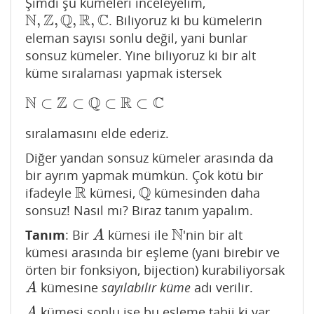
Şimdi şu kümeleri inceleyelim,
N
Z
Q
R
C
,
,
,
,
. Biliyoruz ki bu kümelerin
N
,
Z
,
Q
,
R
,
C
eleman sayısı sonlu değil, yani bunlar
sonsuz kümeler. Yine biliyoruz ki bir alt
küme sıralaması yapmak istersek
N
Z
Q
R
C
⊂
⊂
⊂
⊂
N
⊂
Z
⊂
Q
⊂
R
⊂
C
sıralamasını elde ederiz.
Diğer yandan sonsuz kümeler arasında da
bir ayrım yapmak mümkün. Çok kötü bir
R
Q
ifadeyle
kümesi,
kümesinden daha
R
Q
sonsuz! Nasıl mı? Biraz tanım yapalım.
N
Tanım
: Bir
kümesi ile
'nin bir alt
A
N
A
kümesi arasında bir eşleme (yani birebir ve
örten bir fonksiyon, bijection) kurabiliyorsak
kümesine
sayılabilir küme
adı verilir.
A
A
kümesi sonlu ise bu eşleme tabii ki var,
A
A