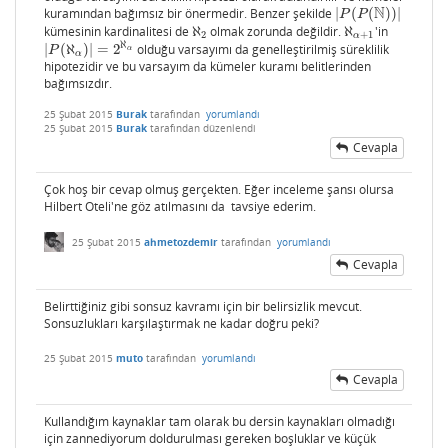
N
kuramından bağımsız bir önermedir. Benzer şekilde
|
(
(
)
)
|
|
P
(
P
(
N
)
)
|
P
P
kümesinin kardinalitesi de
ℵ
olmak zorunda değildir.
ℵ
'in
ℵ
2
ℵ
α
+
1
2
+
1
α
ℵ
|
(
ℵ
)
|
=
2
olduğu varsayımı da genelleştirilmiş süreklilik
|
P
(
ℵ
α
)
|
=
2
ℵ
α
P
α
α
hipotezidir ve bu varsayım da kümeler kuramı belitlerinden
bağımsızdır.
25 Şubat 2015
Burak
tarafından
yorumlandı
25 Şubat 2015
Burak
tarafından
düzenlendi
Cevapla
Çok hoş bir cevap olmuş gerçekten. Eğer inceleme şansı olursa
Hilbert Oteli'ne göz atılmasını da tavsiye ederim.
25 Şubat 2015
ahmetozdemir
tarafından
yorumlandı
Cevapla
Belirttiğiniz gibi sonsuz kavramı için bir belirsizlik mevcut.
Sonsuzlukları karşılaştırmak ne kadar doğru peki?
25 Şubat 2015
muto
tarafından
yorumlandı
Cevapla
Kullandığım kaynaklar tam olarak bu dersin kaynakları olmadığı
için zannediyorum doldurulması gereken boşluklar ve küçük