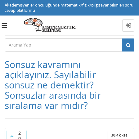
Akademisyenler öncülüğünde matematik/fizik/bilgisayar bilimleri soru
cevap platformu
Toggle
navigation
Sonsuz kavramını
açıklayınız. Sayılabilir
sonsuz ne demektir?
Sonsuzlar arasında bir
sıralama var mıdır?
2
30.4k
kez
0