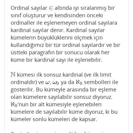
∈
Ordinal sayılar
altında iyi sıralanmış bir
∈
sınıf oluşturur ve kendisinden önceki
ordinaller ile eşlenemeyen ordinal sayılara
kardinal sayılar denir. Kardinal sayılar
kümelerin büyüklüklerini ölçmek için
kullandığımız bir tür ordinal sayılardır ve bir
üstteki paragrafın bir sonucu olarak her
küme bir kardinal sayı ile eşlenebilir.
N
kümesi ilk sonsuz kardinal (ve ilk limit
N
ℵ
ordinaldir) ve
,
ya da
sembolleri ile
ω
ω
0
ℵ
0
ω
ω
0
0
gösterilir. Bu kümeyle arasında bir eşleme
olan kümelere sayılabilir sonsuz diyoruz.
ℵ
'nun bir alt kümesiyle eşlenebilen
ℵ
0
0
kümelere de sayılabilir küme diyoruz, ki bu
kümeler sonlu kümeleri de kapsar.