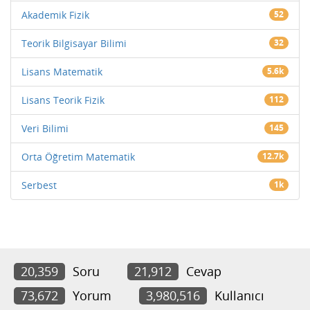
Akademik Fizik
52
Teorik Bilgisayar Bilimi
32
Lisans Matematik
5.6k
Lisans Teorik Fizik
112
Veri Bilimi
145
Orta Öğretim Matematik
12.7k
Serbest
1k
20,359
Soru
21,912
Cevap
73,672
Yorum
3,980,516
Kullanıcı