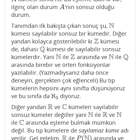
ilginç olan durum
'nın sonsuz olduğu
A
A
durum.
N
Tanımdan ilk bakışta çıkan sonuç şu,
N
kümesi sayılabilir sonsuz bir kümedir. Diğer
Z
yandan kolayca gösterilebilir ki
kümesi
Z
Q
de, dahası
kümesi de sayılabilir sonsuz
Q
N
Z
N
Q
kümelerdir. Yani
ile
arasında ve
ile
N
Z
N
Q
arasında birebir ve örten fonksiyonlar
yazılabilir. (Yazmadıysanız daha önce
deneyin, gerçekten çok eğlenceli) Bu tip
kümelerin hepsini aynı sınıfta düşünüyoruz
ℵ
ve bu sınıfa da
diyoruz.
ℵ
0
0
R
C
Diğer yandan
ve
kümeleri sayılabilir
R
C
N
R
N
sonsuz kümeler değiller yani
ile
ve
N
R
N
C
ile
arasında eşleme bulmak mümkün
C
değil. Bu tip kümelere de
sayılamaz küme
adı
R
N
(
)
verilir. Gel gelelim,
ile
arasında ve
R
P
(
N
)
P