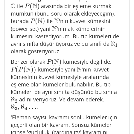
C
N
(
)
ile
arasında bir eşleme kurmak
C
P
(
N
)
P
mümkün (bunu soru olarak ekleyeceğim),
N
N
(
)
burada
ile
'nin kuvvet kümesini
P
(
N
)
N
P
N
(power set) yani
'nin alt kümelerinin
N
kümesini kastediyorum. Bu tip kümeleri de
ℵ
aynı sınıfta düşünüyoruz ve bu sınıfı da
ℵ
1
1
olarak gösteriyoruz.
N
(
)
Benzer olarak
kümesiyle değil de,
P
(
N
)
P
N
N
(
(
)
)
kümesiyle yani
'nin kuvvet
P
(
P
(
N
)
)
N
P
P
kümesinin kuvvet kümesiyle aralarında
eşleme olan kümeler bulunabilir. Bu tip
kümeleri de aynı sınıfta düşünüp bu sınıfa
ℵ
adını veriyoruz. Ve devam ederek,
ℵ
2
2
ℵ
,
ℵ
…
.
ℵ
3
,
ℵ
4
…
3
4
'Eleman sayısı' kavramı sonlu kümeler için
geçerli olan bir kavram. Sonsuz kümeler
içinse 'güçlülük' (cardinality) kavramını