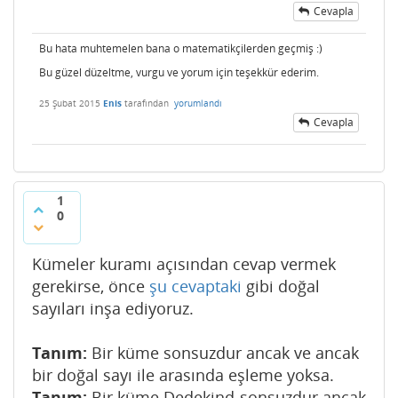
Cevapla
Bu hata muhtemelen bana o matematikçilerden geçmiş :)
Bu güzel düzeltme, vurgu ve yorum için teşekkür ederim.
25 Şubat 2015
Enis
tarafından
yorumlandı
Cevapla
1
0
Kümeler kuramı açısından cevap vermek
gerekirse, önce
şu cevaptaki
gibi doğal
sayıları inşa ediyoruz.
Tanım:
Bir küme sonsuzdur ancak ve ancak
bir doğal sayı ile arasında eşleme yoksa.
Tanım:
Bir küme Dedekind-sonsuzdur ancak