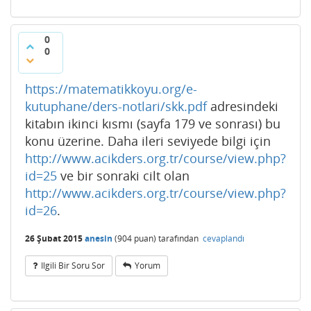
0
0
https://matematikkoyu.org/e-
kutuphane/ders-notlari/skk.pdf
adresindeki
kitabın ikinci kısmı (sayfa 179 ve sonrası) bu
konu üzerine. Daha ileri seviyede bilgi için
http://www.acikders.org.tr/course/view.php?
id=25
ve bir sonraki cilt olan
http://www.acikders.org.tr/course/view.php?
id=26
.
26 Şubat 2015
anesin
(
904
puan)
tarafından
cevaplandı
Ilgili Bir Soru Sor
Yorum