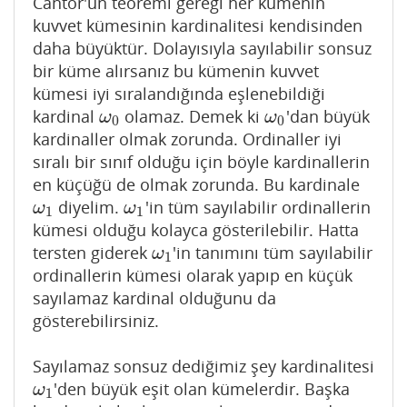
Cantor'un teoremi gereği her kümenin
kuvvet kümesinin kardinalitesi kendisinden
daha büyüktür. Dolayısıyla sayılabilir sonsuz
bir küme alırsanız bu kümenin kuvvet
kümesi iyi sıralandığında eşlenebildiği
kardinal
olamaz. Demek ki
'dan büyük
ω
0
ω
0
ω
ω
0
0
kardinaller olmak zorunda. Ordinaller iyi
sıralı bir sınıf olduğu için böyle kardinallerin
en küçüğü de olmak zorunda. Bu kardinale
diyelim.
'in tüm sayılabilir ordinallerin
ω
1
ω
1
ω
ω
1
1
kümesi olduğu kolayca gösterilebilir. Hatta
tersten giderek
'in tanımını tüm sayılabilir
ω
1
ω
1
ordinallerin kümesi olarak yapıp en küçük
sayılamaz kardinal olduğunu da
gösterebilirsiniz.
Sayılamaz sonsuz dediğimiz şey kardinalitesi
'den büyük eşit olan kümelerdir. Başka
ω
1
ω
1