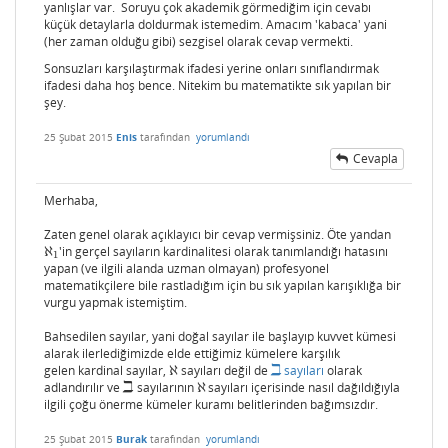
yanlışlar var. Soruyu çok akademik görmediğim için cevabı
küçük detaylarla doldurmak istemedim. Amacım 'kabaca' yani
(her zaman olduğu gibi) sezgisel olarak cevap vermekti.
Sonsuzları karşılaştırmak ifadesi yerine onları sınıflandırmak
ifadesi daha hoş bence. Nitekim bu matematikte sık yapılan bir
şey.
25 Şubat 2015
Enis
tarafından
yorumlandı
Cevapla
Merhaba,
Zaten genel olarak açıklayıcı bir cevap vermişsiniz. Öte yandan
ℵ
'in gerçel sayıların kardinalitesi olarak tanımlandığı hatasını
ℵ
1
1
yapan (ve ilgili alanda uzman olmayan) profesyonel
matematikçilere bile rastladığım için bu sık yapılan karışıklığa bir
vurgu yapmak istemiştim.
Bahsedilen sayılar, yani doğal sayılar ile başlayıp kuvvet kümesi
alarak ilerlediğimizde elde ettiğimiz kümelere karşılık
ℶ
gelen kardinal sayılar,
ℵ
sayıları değil de
sayıları
olarak
ℵ
ℶ
ℶ
adlandırılır ve
sayılarının
ℵ
sayıları içerisinde nasıl dağıldığıyla
ℶ
ℵ
ilgili çoğu önerme kümeler kuramı belitlerinden bağımsızdır.
25 Şubat 2015
Burak
tarafından
yorumlandı