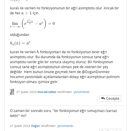
kuralı ile verilen
fonksiyonunun bir eğri asimptotu olur. Ancak bir
m
m
de her
>
1
için
a
>
1
a
(
)
2
+
1
x
x
lim
−
=
0
lim
x
→
−
∞
(
e
x
2
+
1
x
−
a
x
)
=
0
e
a
x
→
−
∞
x
olduğundan
x
(
)
=
h
a
(
x
)
=
a
x
h
x
a
a
kuralı ile verilen
fonksiyonları da
fonksiyonun birer eğri
h
m
h
m
asimptotu olur. Bu durumda da fonksiyonun sonsuz tane eğri
asimptotu vardır gibi bir sonuca ulaşmış oluruz. Bir fonksiyonun
sonsuz tane eğri asimptotunun olması pek de istenen bir şey
değildir. Hem bunun önüne geçmek hem de @DoganDonmez
hocamın yanıtındaki açıklamalardan dolayı eğri asimptotun polinom
fonksiyon olması işimize gelir.
27 Şubat 2023
murad.ozkoc
tarafından
yorumlandı
Cevapla
O zaman bir sonraki soru: "bir fonksiyonun eğri sonuşmazı (varsa)
tektir" mi?
27 Şubat 2023
Ozgur
tarafından
yorumlandı