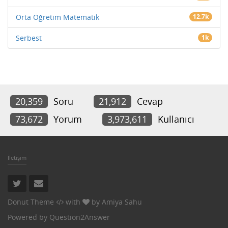
Orta Öğretim Matematik
12.7k
Serbest
1k
20,359
Soru
21,912
Cevap
73,672
Yorum
3,973,611
Kullanıcı
İletişim
Donut Theme
with
by
Amiya Sahu
Powered by
Question2Answer