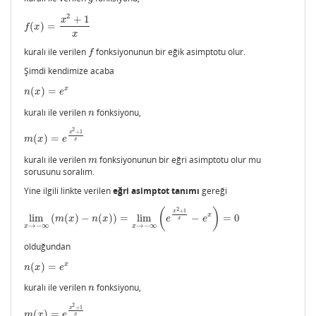
2
+
1
x
(
)
=
f
(
x
)
=
x
2
+
1
x
f
x
x
kuralı ile verilen
fonksiyonunun bir eğik asimptotu olur.
f
f
Şimdi kendimize acaba
x
(
)
=
n
(
x
)
=
e
x
n
x
e
kuralı ile verilen
fonksiyonu,
n
n
2
+
1
x
(
)
=
m
(
x
)
=
e
x
2
+
1
x
m
x
e
x
kuralı ile verilen
fonksiyonunun bir eğri asimptotu olur mu
m
m
sorusunu soralım.
Yine ilgili linkte verilen
eğri asimptot tanımı
gereği
2
(
)
+
1
x
x
lim
(
(
)
−
(
)
)
=
lim
−
=
0
lim
x
→
−
∞
(
m
(
x
)
−
n
(
x
)
)
=
lim
x
→
−
∞
(
e
x
2
+
1
x
−
e
x
)
=
0
m
x
n
x
e
e
x
→
−
∞
→
−
∞
x
x
olduğundan
x
(
)
=
n
(
x
)
=
e
x
n
x
e
kuralı ile verilen
fonksiyonu,
n
n
2
+
1
x
(
)
=
m
(
x
)
=
e
x
2
+
1
x
m
x
e
x