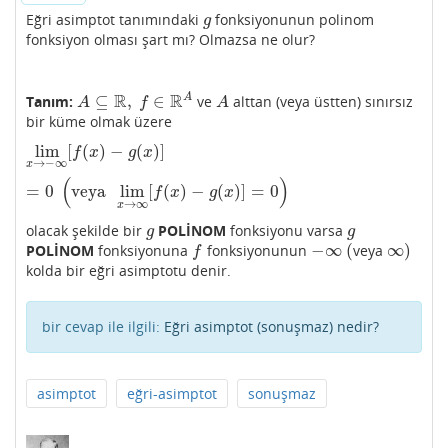
Eğri asimptot tanımındaki
fonksiyonunun polinom
g
g
fonksiyon olması şart mı? Olmazsa ne olur?
R
R
A
⊆
,
∈
Tanım:
ve
alttan (veya üstten) sınırsız
A
⊆
R
,
f
∈
R
A
A
A
f
A
bir küme olmak üzere
lim
[
(
)
−
(
)
]
lim
x
→
−
∞
[
f
(
x
)
−
g
(
x
)
]
=
0
(
veya
lim
x
→
∞
[
f
(
x
)
−
g
(
x
)
]
=
0
)
f
x
g
x
→
−
∞
x
(
)
=
0
veya
lim
[
(
)
−
(
)
]
=
0
f
x
g
x
→
∞
x
olacak şekilde bir
POLİNOM
fonksiyonu varsa
g
g
g
g
−
∞
(
∞
)
POLİNOM
fonksiyonuna
fonksiyonunun
veya
f
−
∞
(
∞
)
f
kolda bir eğri asimptotu denir.
bir cevap ile ilgili:
Eğri asimptot (sonuşmaz) nedir?
asimptot
eğri-asimptot
sonuşmaz