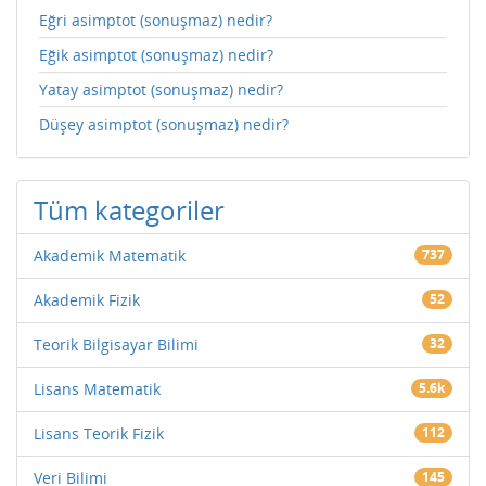
Eğri asimptot (sonuşmaz) nedir?
Eğik asimptot (sonuşmaz) nedir?
Yatay asimptot (sonuşmaz) nedir?
Düşey asimptot (sonuşmaz) nedir?
Tüm kategoriler
Akademik Matematik
737
Akademik Fizik
52
Teorik Bilgisayar Bilimi
32
Lisans Matematik
5.6k
Lisans Teorik Fizik
112
Veri Bilimi
145