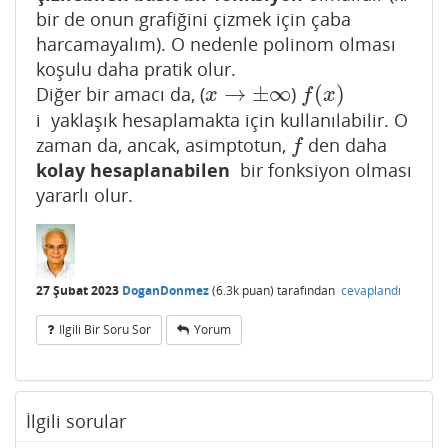
bir de onun grafiğini çizmek için çaba
harcamayalım). O nedenle polinom olması
koşulu daha pratik olur.
→
±
∞
(
)
Diğer bir amacı da, (
)
x
→
±
∞
f
(
x
)
x
f
x
i yaklaşık hesaplamakta için kullanılabilir. O
zaman da, ancak, asimptotun,
den daha
f
f
kolay hesaplanabilen
bir fonksiyon olması
yararlı olur.
27 Şubat 2023
DoganDonmez
(
6.3k
puan)
tarafından
cevaplandı
Ilgili Bir Soru Sor
Yorum
İlgili sorular