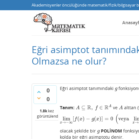
Akademisyenler öncülüğünde matematik/fizik/bilgisayar bi
Anasay
Eğri asimptot tanımında
Olmazsa ne olur?
Eğri asimptot tanımındaki
fonksiyon
g
g
0
0
R
R
A
⊆
,
∈
Tanım:
ve
alttan 
A
⊆
R
,
f
∈
R
A
A
A
f
A
1.8k
kez
(
görüntülendi
lim
[
(
)
−
(
)
]
=
0
veya
li
lim
x
→
−
∞
[
f
(
x
)
−
g
(
x
)
]
=
0
(
veya
lim
x
→
∞
[
f
(
f
x
g
x
→
−
∞
→
x
x
olacak şekilde bir
POLİNOM
fonksiy
g
g
kolda bir eğri asimptotu denir.