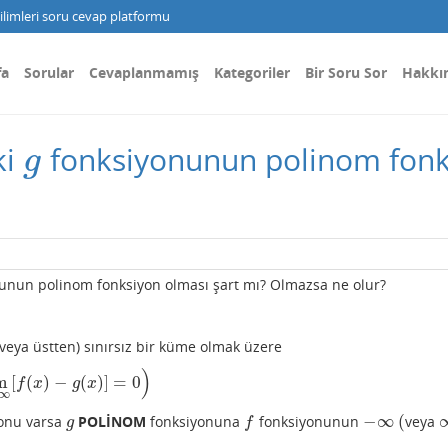
limleri soru cevap platformu
fa
Sorular
Cevaplanmamış
Kategoriler
Bir Soru Sor
Hakkı
ki
fonksiyonunun polinom fonks
g
g
unun polinom fonksiyon olması şart mı? Olmazsa ne olur?
(veya üstten) sınırsız bir küme olmak üzere
)
m
[
(
)
−
(
)
]
=
0
x
)
−
g
(
x
)
]
=
0
)
f
x
g
x
∞
−
∞
(
onu varsa
POLİNOM
fonksiyonuna
fonksiyonunun
veya
g
f
−
∞
(
g
f