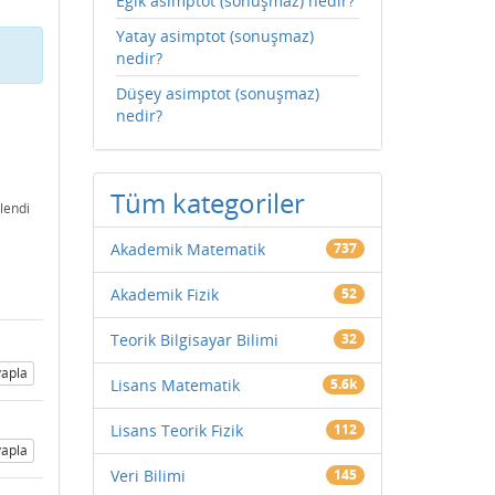
Eğik asimptot (sonuşmaz) nedir?
Yatay asimptot (sonuşmaz)
nedir?
Düşey asimptot (sonuşmaz)
nedir?
Tüm kategoriler
lendi
Akademik Matematik
737
Akademik Fizik
52
Teorik Bilgisayar Bilimi
32
apla
Lisans Matematik
5.6k
Lisans Teorik Fizik
112
apla
Veri Bilimi
145