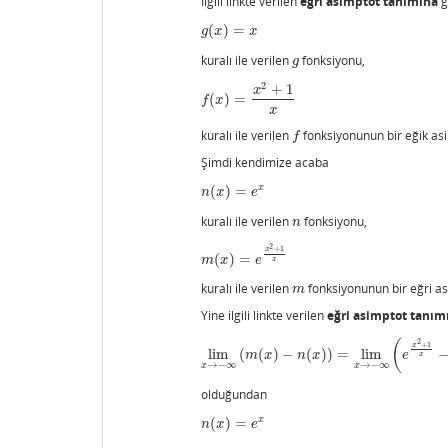
İlgili linkte verilen
eğri asimptot tanımına
g
(
)
=
g
(
x
)
=
x
g
x
x
kuralı ile verilen
fonksiyonu,
g
g
2
+
1
x
(
)
=
f
(
x
)
=
x
2
+
1
x
f
x
x
kuralı ile verilen
fonksiyonunun bir eğik asi
f
f
Şimdi kendimize acaba
x
(
)
=
n
(
x
)
=
e
x
n
x
e
kuralı ile verilen
fonksiyonu,
n
n
2
+
1
x
(
)
=
m
(
x
)
=
e
x
2
+
1
x
m
x
e
x
kuralı ile verilen
fonksiyonunun bir eğri a
m
m
Yine ilgili linkte verilen
eğri asimptot tanım
2
(
+
1
x
lim
(
(
)
−
(
)
)
=
lim
lim
x
→
−
∞
(
m
(
x
)
−
n
(
x
)
)
=
lim
x
→
−
∞
(
e
x
2
+
1
x
−
m
x
n
x
e
x
→
−
∞
→
−
∞
x
x
olduğundan
x
(
)
=
n
(
x
)
=
e
x
n
x
e