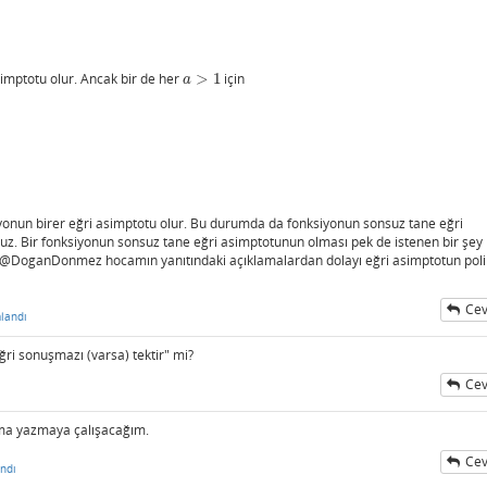
imptotu olur. Ancak bir de her
>
1
için
a
>
1
a
yonun birer eğri asimptotu olur. Bu durumda da fonksiyonun sonsuz tane eğri
ruz. Bir fonksiyonun sonsuz tane eğri asimptotunun olması pek de istenen bir şey
@DoganDonmez hocamın yanıtındaki açıklamalardan dolayı eğri asimptotun pol
Cev
landı
ğri sonuşmazı (varsa) tektir" mi?
Cev
klama yazmaya çalışacağım.
Cev
ndı