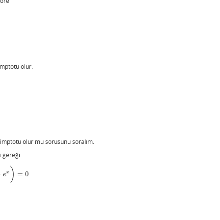
öre
mptotu olur.
simptotu olur mu sorusunu soralım.
ı
gereği
)
x
−
=
0
e
x
)
=
0
e