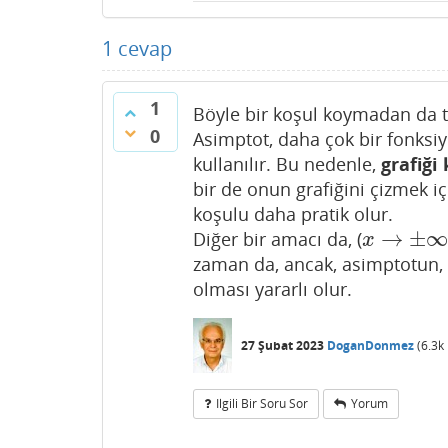
1
cevap
1
Böyle bir koşul koymadan da
0
Asimptot, daha çok bir fonksi
kullanılır. Bu nedenle,
grafiği
bir de onun grafiğini çizmek 
koşulu daha pratik olur.
→
±
Diğer bir amacı da, (
x
→
±
∞
x
zaman da, ancak, asimptotun,
olması yararlı olur.
27 Şubat 2023
DoganDonmez
(
6.3k
Ilgili Bir Soru Sor
Yorum