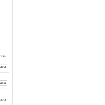
inom
apla
apla
apla