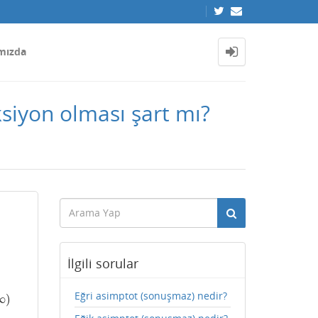
mızda
iyon olması şart mı?
İlgili sorular
Eğri asimptot (sonuşmaz) nedir?
∞
)
∞
)