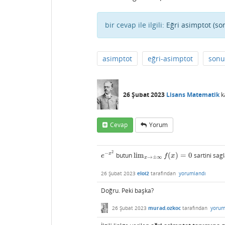
bir cevap ile ilgili:
Eğri asimptot (s
asimptot
eğri-asimptot
son
26 Şubat 2023
Lisans Matematik
k
Cevap
Yorum
2
−
x
butun
lim
(
)
=
0
sartini sag
e
−
x
2
lim
x
→
±
∞
f
(
x
)
=
0
e
f
x
→
±
∞
x
26 Şubat 2023
eloi2
tarafından
yorumlandı
Doğru. Peki başka?
26 Şubat 2023
murad.ozkoc
tarafından
yorum