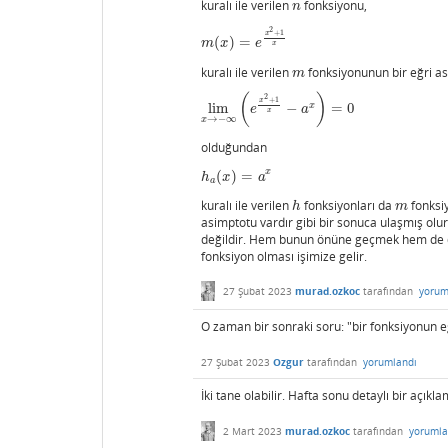
kuralı ile verilen
fonksiyonu,
n
n
2
+
1
x
(
)
=
m
(
x
)
=
e
x
2
+
1
x
m
x
e
x
kuralı ile verilen
fonksiyonunun bir eğri as
m
m
(
)
2
+
1
x
x
lim
−
=
0
lim
x
→
−
∞
(
e
x
2
+
1
x
−
a
x
)
=
0
e
a
x
→
−
∞
x
olduğundan
x
(
)
=
h
a
(
x
)
=
a
x
h
x
a
a
kuralı ile verilen
fonksiyonları da
fonksi
h
m
h
m
asimptotu vardır gibi bir sonuca ulaşmış olu
değildir. Hem bunun önüne geçmek hem de 
fonksiyon olması işimize gelir.
27 Şubat 2023
murad.ozkoc
tarafından
yorum
O zaman bir sonraki soru: "bir fonksiyonun e
27 Şubat 2023
Ozgur
tarafından
yorumlandı
İki tane olabilir. Hafta sonu detaylı bir açı
2 Mart 2023
murad.ozkoc
tarafından
yorumla