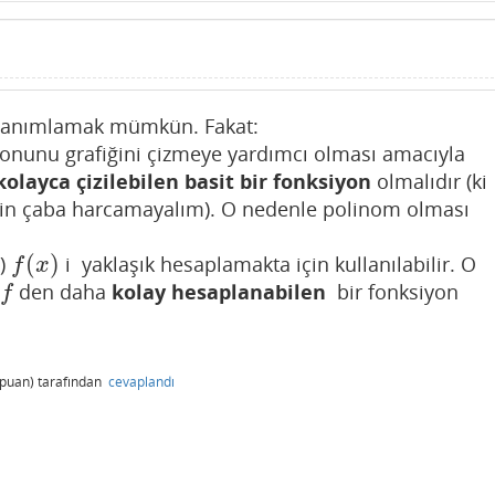
 tanımlamak mümkün. Fakat:
yonunu grafiğini çizmeye yardımcı olması amacıyla
 kolayca çizilebilen basit bir fonksiyon
olmalıdır (ki
için çaba harcamayalım). O nedenle polinom olması
∞
(
)
)
i yaklaşık hesaplamakta için kullanılabilir. O
f
(
x
)
f
x
den daha
kolay hesaplanabilen
bir fonksiyon
f
f
puan)
tarafından
cevaplandı