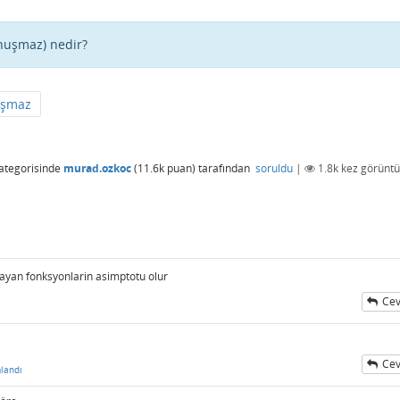
onuşmaz) nedir?
uşmaz
ategorisinde
murad.ozkoc
(
11.6k
puan)
tarafından
soruldu
|
1.8k
kez görüntü
layan fonksyonlarin asimptotu olur
Cev
Cev
landı