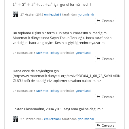
a
a
a
a
1
+
2
+
3
+
.
.
.
+
için genel formül nedir?
1
a
+
2
a
+
3
a
+
.
.
.
+
n
a
n
27 Haziran 2015
emilezola69
tarafından
yorumlandı
Cevapla
Bu toplama ilişkin bir formülün sayı numarasını bilmediğim
Matematik dünyasında Sayın Tosun Terzioğlu hoca tarafından
verildiğini hatırlar gibiyim. Kesin bilgiyi öğrenince yazarım.
27 Haziran 2015
Mehmet Toktaş
tarafından
yorumlandı
Cevapla
Daha önce de söylediğim gibi:
(http:www.matematik.dunyasi.org/arsiv/PDF/04_1_68_73_SAYILARIN
GUCU.pdf) de istediğiniz toplamın cevabını bulabiirsiniz.
27 Haziran 2015
Mehmet Toktaş
tarafından
yorumlandı
Cevapla
linkten ulaşamadım, 2004 yılı 1. sayı ama galiba değilmi?
27 Haziran 2015
emilezola69
tarafından
yorumlandı
Cevapla