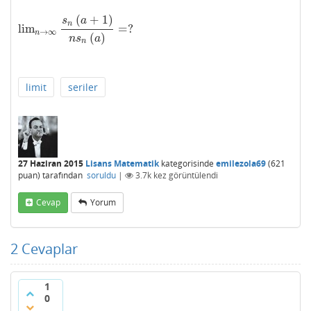
(
+
1
)
s
a
n
lim
=
?
lim
n
→
∞
s
n
(
a
+
1
)
n
s
n
(
a
)
=
?
→
∞
n
(
)
n
s
a
n
limit
seriler
27 Haziran 2015
Lisans Matematik
kategorisinde
emilezola69
(
621
puan)
tarafından
soruldu
|
3.7k
kez görüntülendi
Cevap
Yorum
2
Cevaplar
1
0