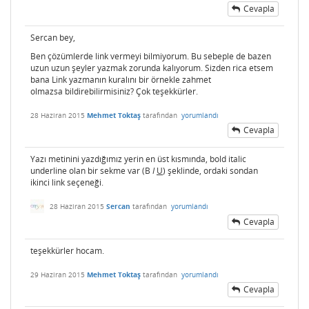
Cevapla
Sercan bey,
Ben çözümlerde link vermeyi bilmiyorum. Bu sebeple de bazen
uzun uzun şeyler yazmak zorunda kalıyorum. Sizden rica etsem
bana Link yazmanın kuralını bir örnekle zahmet
olmazsa bildirebilirmisiniz? Çok teşekkürler.
28 Haziran 2015
Mehmet Toktaş
tarafından
yorumlandı
Cevapla
Yazı metinini yazdığımız yerin en üst kısmında, bold italic
underline olan bir sekme var (B
I
U
) şeklinde, ordaki sondan
ikinci link seçeneği.
28 Haziran 2015
Sercan
tarafından
yorumlandı
Cevapla
teşekkürler hocam.
29 Haziran 2015
Mehmet Toktaş
tarafından
yorumlandı
Cevapla