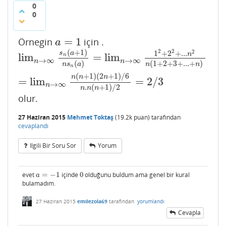
0
0
=
1
Örnegin
için .
a
=
1
a
(
+
1
)
2
2
2
1
+
2
+
.
.
.
s
a
n
lim
=
lim
n
lim
n
→
∞
s
n
(
a
+
1
)
n
s
n
(
a
)
=
lim
n
→
∞
1
2
+
2
2
+
.
.
.
n
2
n
(
1
+
2
+
→
∞
→
∞
n
n
(
)
(
1
+
2
+
3
+
.
.
.
+
)
n
s
a
n
n
n
(
+
1
)
(
2
+
1
)
/
6
n
n
n
=
lim
=
2
/
3
→
∞
n
.
(
+
1
)
/
2
n
n
n
olur.
27 Haziran 2015
Mehmet Toktaş
(
19.2k
puan)
tarafından
cevaplandı
Ilgili Bir Soru Sor
Yorum
evet
=
−
1
içinde
0
olduğunu buldum ama genel bir kural
a
=
−
1
0
a
bulamadım.
27 Haziran 2015
emilezola69
tarafından
yorumlandı
Cevapla