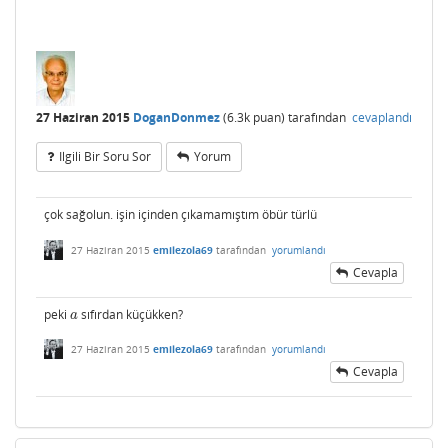
27 Haziran 2015
DoganDonmez
(
6.3k
puan)
tarafından
cevaplandı
Ilgili Bir Soru Sor
Yorum
çok sağolun. işin içinden çıkamamıştım öbür türlü
27 Haziran 2015
emilezola69
tarafından
yorumlandı
Cevapla
peki
sıfırdan küçükken?
a
a
27 Haziran 2015
emilezola69
tarafından
yorumlandı
Cevapla