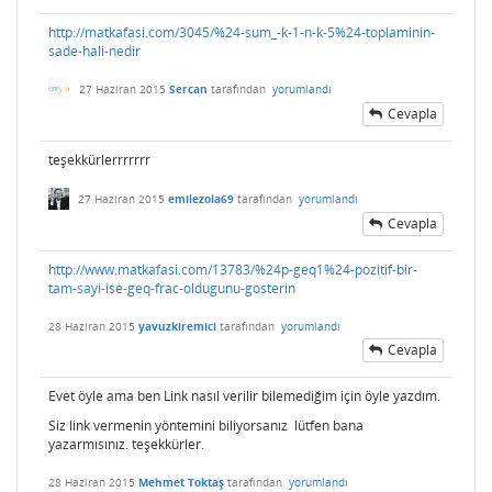
http://matkafasi.com/3045/%24-sum_-k-1-n-k-5%24-toplaminin-
sade-hali-nedir
27 Haziran 2015
Sercan
tarafından
yorumlandı
Cevapla
teşekkürlerrrrrrr
27 Haziran 2015
emilezola69
tarafından
yorumlandı
Cevapla
http://www.matkafasi.com/13783/%24p-geq1%24-pozitif-bir-
tam-sayi-ise-geq-frac-oldugunu-gosterin
28 Haziran 2015
yavuzkiremici
tarafından
yorumlandı
Cevapla
Evet öyle ama ben Link nasıl verilir bilemediğim için öyle yazdım.
Siz link vermenin yöntemini biliyorsanız lütfen bana
yazarmısınız. teşekkürler.
28 Haziran 2015
Mehmet Toktaş
tarafından
yorumlandı