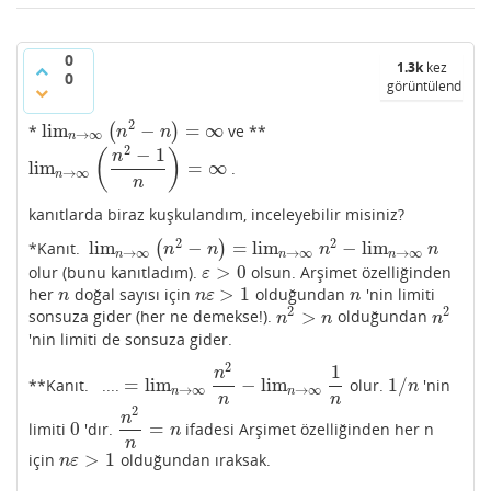
0
1.3k
kez
0
görüntülendi
2
lim
−
=
∞
*
(
)
ve **
lim
n
→
∞
(
n
2
−
n
)
=
∞
n
n
→
∞
n
2
−
1
(
)
n
lim
=
∞
.
lim
n
→
∞
(
n
2
−
1
n
)
=
∞
→
∞
n
n
kanıtlarda biraz kuşkulandım, inceleyebilir misiniz?
2
2
lim
−
=
lim
−
lim
*Kanıt.
(
)
lim
n
→
∞
(
n
2
−
n
)
=
lim
n
→
∞
n
2
−
lim
n
→
∞
n
n
n
n
n
→
∞
→
∞
→
∞
n
n
n
>
0
olur (bunu kanıtladım).
olsun. Arşimet özelliğinden
ε
>
0
ε
>
1
her
doğal sayısı için
olduğundan
'nin limiti
n
n
ε
>
1
n
n
n
ε
n
2
2
>
sonsuza gider (her ne demekse!).
olduğundan
n
2
>
n
n
2
n
n
n
'nin limiti de sonsuza gider.
2
1
n
=
lim
−
lim
1
/
**Kanıt. ....
olur.
'nin
=
lim
n
→
∞
n
2
n
−
lim
n
→
∞
1
n
1
/
n
n
→
∞
→
∞
n
n
n
n
2
n
0
=
limiti
'dır.
ifadesi Arşimet özelliğinden her n
0
n
2
n
=
n
n
n
>
1
için
olduğundan ıraksak.
n
ε
>
1
n
ε