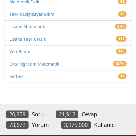
Akademik Fizik
52
Teorik Bilgisayar Bilimi
32
Lisans Matematik
5.6k
Lisans Teorik Fizik
112
Veri Bilimi
145
Orta Öğretim Matematik
12.7k
Serbest
1k
20,359
Soru
21,912
Cevap
73,672
Yorum
3,975,000
Kullanıcı