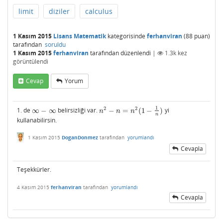
limit
diziler
calculus
1 Kasım 2015
Lisans Matematik
kategorisinde
ferhanviran
(
88
puan)
tarafından
soruldu
1 Kasım 2015
ferhanviran
tarafından
düzenlendi
|
1.3k
kez
görüntülendi
Cevap
Yorum
1
2
2
1. de
∞
−
∞
belirsizliği var.
−
=
(
1
−
)
yi
∞
−
∞
n
2
−
n
=
n
2
(
1
−
1
n
)
n
n
n
n
kullanabilirsin.
1 Kasım 2015
DoganDonmez
tarafından
yorumlandı
Cevapla
Teşekkürler.
4 Kasım 2015
ferhanviran
tarafından
yorumlandı
Cevapla