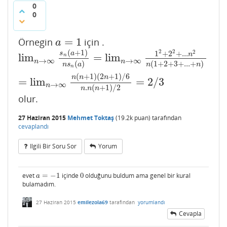
0
0
=
1
Örnegin
için .
a
=
1
a
(
+
1
)
2
2
2
1
+
2
+
.
.
.
s
a
n
lim
=
lim
n
lim
n
→
∞
s
n
(
a
+
1
)
n
s
n
(
a
)
=
lim
n
→
∞
1
2
+
2
2
+
.
.
.
n
2
n
(
1
+
2
+
→
∞
→
∞
n
n
(
)
(
1
+
2
+
3
+
.
.
.
+
)
n
s
a
n
n
n
(
+
1
)
(
2
+
1
)
/
6
n
n
n
=
lim
=
2
/
3
→
∞
n
.
(
+
1
)
/
2
n
n
n
olur.
27 Haziran 2015
Mehmet Toktaş
(
19.2k
puan)
tarafından
cevaplandı
Ilgili Bir Soru Sor
Yorum
evet
=
−
1
içinde
0
olduğunu buldum ama genel bir kural
a
=
−
1
0
a
bulamadım.
27 Haziran 2015
emilezola69
tarafından
yorumlandı
Cevapla