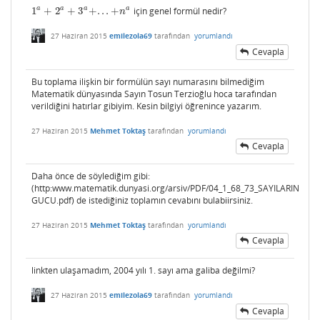
a
a
a
a
1
+
2
+
3
+
.
.
.
+
için genel formül nedir?
1
a
+
2
a
+
3
a
+
.
.
.
+
n
a
n
27 Haziran 2015
emilezola69
tarafından
yorumlandı
Cevapla
Bu toplama ilişkin bir formülün sayı numarasını bilmediğim
Matematik dünyasında Sayın Tosun Terzioğlu hoca tarafından
verildiğini hatırlar gibiyim. Kesin bilgiyi öğrenince yazarım.
27 Haziran 2015
Mehmet Toktaş
tarafından
yorumlandı
Cevapla
Daha önce de söylediğim gibi:
(http:www.matematik.dunyasi.org/arsiv/PDF/04_1_68_73_SAYILARIN
GUCU.pdf) de istediğiniz toplamın cevabını bulabiirsiniz.
27 Haziran 2015
Mehmet Toktaş
tarafından
yorumlandı
Cevapla
linkten ulaşamadım, 2004 yılı 1. sayı ama galiba değilmi?
27 Haziran 2015
emilezola69
tarafından
yorumlandı
Cevapla