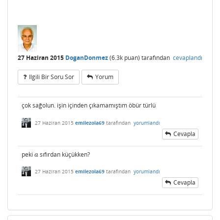
27 Haziran 2015
DoganDonmez
(
6.3k
puan)
tarafından
cevaplandı
Ilgili Bir Soru Sor
Yorum
çok sağolun. işin içinden çıkamamıştım öbür türlü
27 Haziran 2015
emilezola69
tarafından
yorumlandı
Cevapla
peki
sıfırdan küçükken?
a
a
27 Haziran 2015
emilezola69
tarafından
yorumlandı
Cevapla