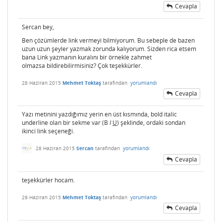
Cevapla
Sercan bey,
Ben çözümlerde link vermeyi bilmiyorum. Bu sebeple de bazen
uzun uzun şeyler yazmak zorunda kalıyorum. Sizden rica etsem
bana Link yazmanın kuralını bir örnekle zahmet
olmazsa bildirebilirmisiniz? Çok teşekkürler.
28 Haziran 2015
Mehmet Toktaş
tarafından
yorumlandı
Cevapla
Yazı metinini yazdığımız yerin en üst kısmında, bold italic
underline olan bir sekme var (B
I
U
) şeklinde, ordaki sondan
ikinci link seçeneği.
28 Haziran 2015
Sercan
tarafından
yorumlandı
Cevapla
teşekkürler hocam.
29 Haziran 2015
Mehmet Toktaş
tarafından
yorumlandı
Cevapla