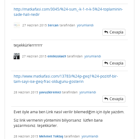
http://matkafasi.com/3045/%24-sum_-k-1-n-k-5%24-toplaminin-
sade-hali-nedir
27 Haziran 2015
Sercan
tarafından
yorumlandı
Cevapla
teşekkürlerrrrrrr
27 Haziran 2015
emilezola69
tarafından
yorumlandı
Cevapla
http://www.matkafasi.com/13783/%24p-geq1%24-pozitif-bir-
tam-sayi-ise-geq-frac-oldugunu-gosterin
28 Haziran 2015
yavuzkiremici
tarafından
yorumlandı
Cevapla
Evet öyle ama ben Link nasıl verilir bilemediğim için öyle yazdım.
Siz link vermenin yöntemini biliyorsanız lütfen bana
yazarmısınız. teşekkürler.
28 Haziran 2015
Mehmet Toktaş
tarafından
yorumlandı