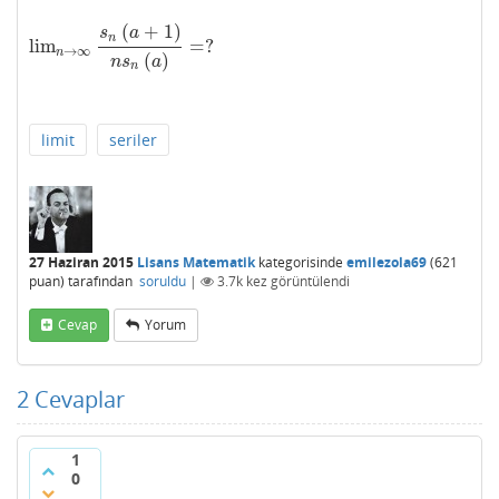
(
+
1
)
s
a
n
lim
=
?
lim
n
→
∞
s
n
(
a
+
1
)
n
s
n
(
a
)
=
?
→
∞
n
(
)
n
s
a
n
limit
seriler
27 Haziran 2015
Lisans Matematik
kategorisinde
emilezola69
(
621
puan)
tarafından
soruldu
|
3.7k
kez görüntülendi
Cevap
Yorum
2
Cevaplar
1
0