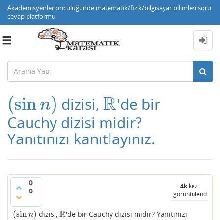
Akademisyenler öncülüğünde matematik/fizik/bilgisayar bilimleri soru
cevap platformu
Toggle
navigation
R
(
sin
)
dizisi,
'de bir
(
sin
n
)
R
n
Cauchy dizisi midir?
Yanıtınızı kanıtlayınız.
0
4k
kez
0
görüntülendi
R
(
sin
)
dizisi,
'de bir Cauchy dizisi midir? Yanıtınızı
(
sin
n
)
R
n