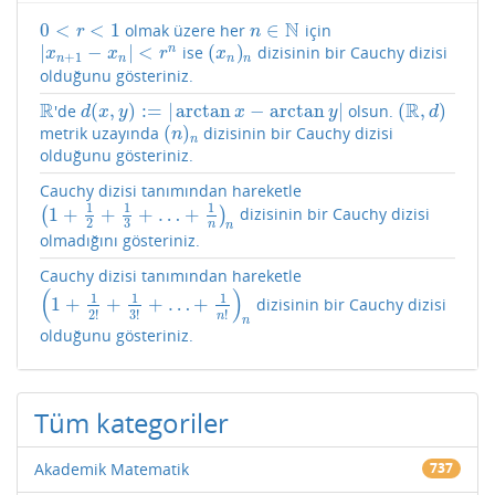
N
0
<
<
1
∈
olmak üzere her
için
0
<
r
<
1
n
∈
N
r
n
|
−
|
<
(
)
n
ise
dizisinin bir Cauchy dizisi
|
x
n
+
1
−
x
n
|
<
r
n
(
x
n
)
n
x
x
r
x
+
1
n
n
n
n
olduğunu gösteriniz.
R
R
(
,
)
:
=
|
arctan
−
arctan
|
(
,
)
'de
olsun.
R
d
(
x
,
y
)
:=
|
arctan
x
−
arctan
y
|
(
R
,
d
)
d
x
y
x
y
d
(
)
metrik uzayında
dizisinin bir Cauchy dizisi
(
n
)
n
n
n
olduğunu gösteriniz.
Cauchy dizisi tanımından hareketle
1
1
1
1
+
+
+
…
+
(
)
dizisinin bir Cauchy dizisi
(
1
+
1
2
+
1
3
+
…
+
1
n
)
n
2
3
n
n
olmadığını gösteriniz.
Cauchy dizisi tanımından hareketle
(
)
1
1
1
1
+
+
+
…
+
dizisinin bir Cauchy dizisi
(
1
+
1
2
!
+
1
3
!
+
…
+
1
n
!
)
n
2
!
3
!
!
n
n
olduğunu gösteriniz.
Tüm kategoriler
Akademik Matematik
737