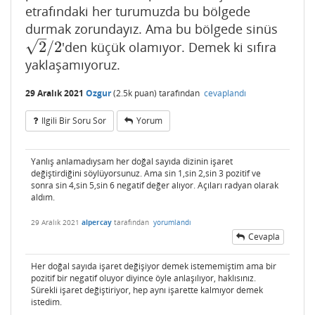
etrafındaki her turumuzda bu bölgede
durmak zorundayız. Ama bu bölgede sinüs
–
√
2
/
2
'den küçük olamıyor. Demek ki sıfıra
2
/
2
yaklaşamıyoruz.
29 Aralık 2021
Ozgur
(
2.5k
puan)
tarafından
cevaplandı
Ilgili Bir Soru Sor
Yorum
Yanlış anlamadıysam her doğal sayıda dizinin işaret
değiştirdiğini söylüyorsunuz. Ama sin 1,sin 2,sin 3 pozitif ve
sonra sin 4,sin 5,sin 6 negatif değer alıyor. Açıları radyan olarak
aldım.
29 Aralık 2021
alpercay
tarafından
yorumlandı
Cevapla
Her doğal sayıda işaret değişiyor demek istememiştim ama bir
pozitif bir negatif oluyor diyince öyle anlaşılıyor, haklısınız.
Sürekli işaret değiştiriyor, hep aynı işarette kalmıyor demek
istedim.