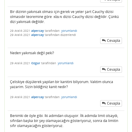
Bir dizinin yakınsak olması için gerek ve yeter şart Cauchy dizisi
olmasıdır teoremine göre
sin
dizisi Cauchy dizisi değildir. Çünkü
sin
n
n
dizi yakınsak değildir.
29 Aralık 2021
alpercay
tarafından
yorumlandı
29 Aralık 2021
alpercay
tarafından
düzenlendi
Cevapla
Neden yakınsak değil peki?
29 Aralık 2021
Ozgur
tarafından
yorumlandı
Cevapla
Çeliskiye düşülerek yapilan bir kanitini biliyorum. Vaktim olunca
yazarim. Sizin bildiğiniz kanit nedir?
29 Aralık 2021
alpercay
tarafından
yorumlandı
Cevapla
Benimki de öyle gibi. Iki adımdan oluşuyor. İlk adımda limit olsaydı,
sıfırdan başka bir şey olamayacağını gösteriyoruz, sonra da limitin
sıfır olamayacağını gösteriyoruz.