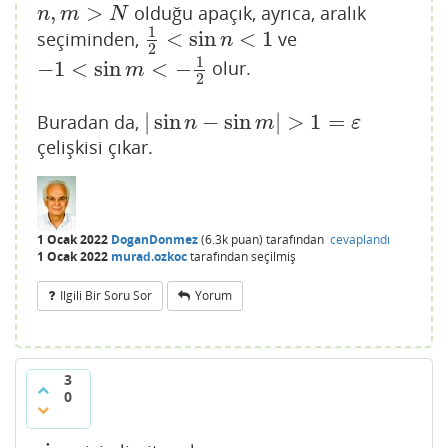
,
>
olduğu apaçık, ayrıca, aralık
n
,
m
>
N
n
m
N
1
<
sin
<
1
seçiminden,
ve
1
2
<
sin
n
<
1
n
2
1
−
1
<
sin
<
−
olur.
−
1
<
sin
m
<
−
1
2
m
2
|
sin
−
sin
|
>
1
=
Buradan da,
|
sin
n
−
sin
m
|
>
1
=
ε
n
m
ε
çelişkisi çıkar.
1 Ocak 2022
DoganDonmez
(
6.3k
puan)
tarafından
cevaplandı
1 Ocak 2022
murad.ozkoc
tarafından
seçilmiş
Ilgili Bir Soru Sor
Yorum
3
0