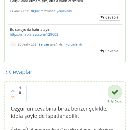
Çelişki elde etmemişim, direkt kanıt vermişim.
29 Aralık 2021
Ozgur
tarafından
yorumlandı
Cevapla
Bu soruyu da hatırlatayım:
https://matkafasi.com/129603
30 Aralık 2021
Sercan
tarafından
yorumlandı
Cevapla
3
Cevaplar
1
0
En İyi Cevap
Ozgur ün cevabına biraz benzer şekilde,
iddia şöyle de ispatlanabilir.