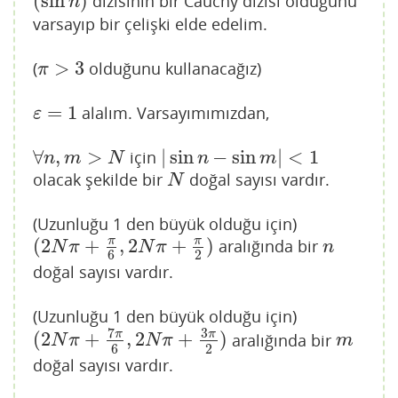
(
sin
)
dizisinin bir Cauchy dizisi olduğunu
(
sin
n
)
n
varsayıp bir çelişki elde edelim.
>
3
(
olduğunu kullanacağız)
π
>
3
π
=
1
alalım. Varsayımımızdan,
ε
=
1
ε
∀
,
>
|
sin
−
sin
|
<
1
için
∀
n
,
m
>
N
|
sin
n
−
sin
m
|
<
1
n
m
N
n
m
olacak şekilde bir
doğal sayısı vardır.
N
N
(Uzunluğu 1 den büyük olduğu için)
(
2
+
,
2
+
)
π
π
aralığında bir
(
2
N
π
+
π
6
,
2
N
π
+
π
2
)
n
N
π
N
π
n
6
2
doğal sayısı vardır.
(Uzunluğu 1 den büyük olduğu için)
7
3
π
π
(
2
+
,
2
+
)
aralığında bir
(
2
N
π
+
7
π
6
,
2
N
π
+
3
π
2
)
m
N
π
N
π
m
6
2
doğal sayısı vardır.