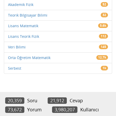
Akademik Fizik
52
Teorik Bilgisayar Bilimi
32
Lisans Matematik
5.6k
Lisans Teorik Fizik
112
Veri Bilimi
145
Orta Öğretim Matematik
12.7k
Serbest
1k
20,359
Soru
21,912
Cevap
73,672
Yorum
3,980,207
Kullanıcı