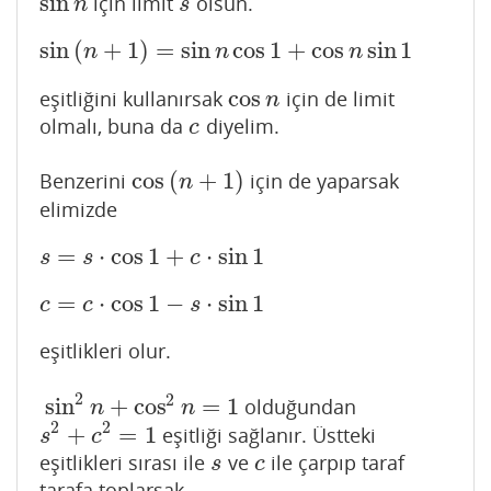
sin
için limit
olsun.
sin
n
s
n
s
sin
(
+
1
)
=
sin
cos
1
+
cos
sin
1
sin
(
n
+
1
)
=
sin
n
cos
1
+
cos
n
sin
1
n
n
n
cos
eşitliğini kullanırsak
için de limit
cos
n
n
olmalı, buna da
diyelim.
c
c
cos
(
+
1
)
Benzerini
için de yaparsak
cos
(
n
+
1
)
n
elimizde
=
⋅
cos
1
+
⋅
sin
1
s
=
s
⋅
cos
1
+
c
⋅
sin
1
s
s
c
=
⋅
cos
1
−
⋅
sin
1
c
=
c
⋅
cos
1
−
s
⋅
sin
1
c
c
s
eşitlikleri olur.
2
2
sin
+
cos
=
1
olduğundan
sin
2
n
+
cos
2
n
=
1
n
n
2
2
+
=
1
eşitliği sağlanır. Üstteki
s
2
+
c
2
=
1
s
c
eşitlikleri sırası ile
ve
ile çarpıp taraf
s
c
s
c
tarafa toplarsak