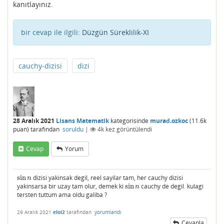
kanıtlayınız.
bir cevap ile ilgili:
Düzgün Süreklilik-XI
cauchy-dizisi
dizi
28 Aralık 2021
Lisans Matematik
kategorisinde
murad.ozkoc
(
11.6k
puan)
tarafından
soruldu
|
4k
kez görüntülendi
Cevap
Yorum
sin
dizisi yakinsak degil, reel sayilar tam, her cauchy dizisi
sin
n
n
yakinsarsa bir uzay tam olur, demek ki
sin
cauchy de degil. kulagi
sin
n
n
tersten tuttum ama oldu galiba ?
29 Aralık 2021
eloi2
tarafından
yorumlandı
Cevapla