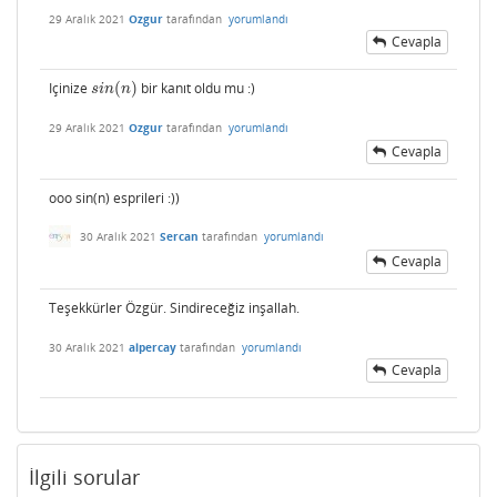
29 Aralık 2021
Ozgur
tarafından
yorumlandı
Cevapla
Içinize
(
)
bir kanıt oldu mu :)
s
i
n
(
n
)
s
i
n
n
29 Aralık 2021
Ozgur
tarafından
yorumlandı
Cevapla
ooo sin(n) esprileri :))
30 Aralık 2021
Sercan
tarafından
yorumlandı
Cevapla
Teşekkürler Özgür. Sindireceğiz inşallah.
30 Aralık 2021
alpercay
tarafından
yorumlandı
Cevapla
İlgili sorular