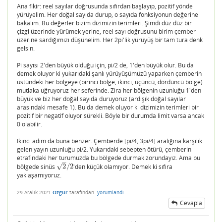
Ana fikir: reel sayılar doğrusunda sıfırdan başlayıp, pozitif yönde
yürüyelim. Her doğal sayıda durup, o sayıda fonksiyonun değerine
bakalım. Bu değerler bizim dizimizin terimleri. Şimdi düz düz bir
çizgi üzerinde yürümek yerine, reel sayı doğrusunu birim çember
üzerine sardığımızı düşünelim. Her 2pi'lik yürüyüş bir tam tura denk
gelsin.
Pi sayısı 2'den büyük olduğu için, pi/2 de, 1'den büyük olur. Bu da
demek oluyor ki yukarıdaki şanlı yürüyüşümüzü yaparken çemberin
üstündeki her bölgeye (birinci bölge, ikinci, üçüncü, dördüncü bölge)
mutlaka uğruyoruz her seferinde. Zira her bölgenin uzunluğu 1'den
büyük ve biz her doğal sayıda duruyoruz (ardışık doğal sayılar
arasındaki mesafe 1). Bu da demek oluyor ki dizimizin terimleri bir
pozitif bir negatif oluyor sürekli. Böyle bir durumda limit varsa ancak
0 olabilir.
Ikinci adım da buna benzer. Çemberde [pi/4, 3pi/4] aralığına karşılık
gelen yayın uzunluğu pi/2. Yukarıdaki sebepten ötürü, çemberin
etrafındaki her turumuzda bu bölgede durmak zorundayız. Ama bu
–
√
bölgede sinüs
2
/
2
'den küçük olamıyor. Demek ki sıfıra
2
/
2
yaklaşamıyoruz.
29 Aralık 2021
Ozgur
tarafından
yorumlandı
Cevapla