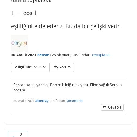
1
=
cos
1
1
=
cos
1
eşitliğini elde ederiz. Bu da bir çelişki verir.
30 Aralık 2021
Sercan
(
25.6k
puan)
tarafından
cevaplandı
Ilgili Bir Soru Sor
Yorum
Sercan kanıtı yazmış. Benim bildiğinin aynısı. Eline sağlık Sercan
hocam.
30 Aralık 2021
alpercay
tarafından
yorumlandı
Cevapla
0