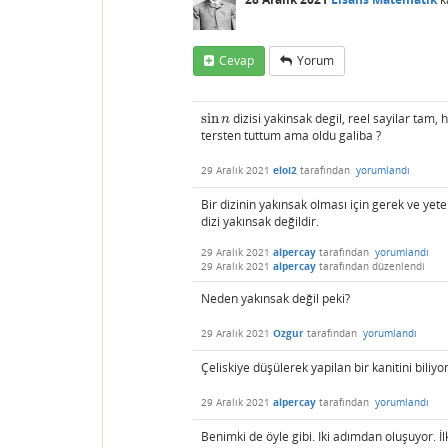
Cevap
Yorum
sin
dizisi yakinsak degil, reel sayilar tam,
sin
n
n
tersten tuttum ama oldu galiba ?
29 Aralık 2021
eloi2
tarafından
yorumlandı
Bir dizinin yakınsak olması için gerek ve ye
dizi yakınsak değildir.
29 Aralık 2021
alpercay
tarafından
yorumlandı
29 Aralık 2021
alpercay
tarafından
düzenlendi
Neden yakınsak değil peki?
29 Aralık 2021
Ozgur
tarafından
yorumlandı
Çeliskiye düşülerek yapilan bir kanitini biliy
29 Aralık 2021
alpercay
tarafından
yorumlandı
Benimki de öyle gibi. Iki adımdan oluşuyor. İ