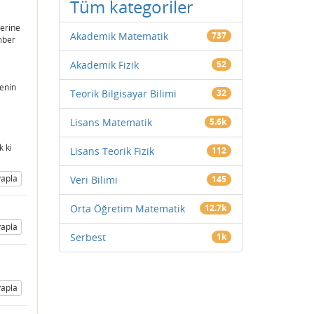
Tüm kategoriler
ğerine
Akademik Matematik
737
mber
Akademik Fizik
52
genin
Teorik Bilgisayar Bilimi
32
Lisans Matematik
5.6k
 ki
Lisans Teorik Fizik
112
apla
Veri Bilimi
145
Orta Öğretim Matematik
12.7k
apla
Serbest
1k
apla