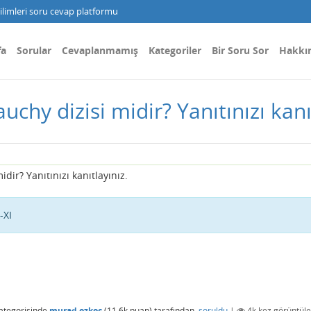
limleri soru cevap platformu
fa
Sorular
Cevaplanmamış
Kategoriler
Bir Soru Sor
Hakkı
auchy dizisi midir? Yanıtınızı kanı
idir? Yanıtınızı kanıtlayınız.
-XI
ategorisinde
murad.ozkoc
(
11.6k
puan)
tarafından
soruldu
|
4k
kez görüntüle