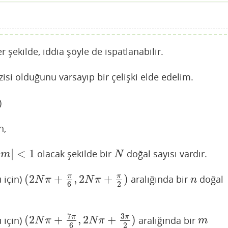
 şekilde, iddia şöyle de ispatlanabilir.
zisi olduğunu varsayıp bir çelişki elde edelim.
)
n,
|
<
1
olacak şekilde bir
doğal sayısı vardır.
<
1
N
m
N
(
2
+
,
2
+
)
π
π
 için)
aralığında bir
doğal
(
2
N
π
+
π
6
,
2
N
π
+
π
2
)
n
N
π
N
π
n
6
2
7
3
π
π
(
2
+
,
2
+
)
 için)
aralığında bir
(
2
N
π
+
7
π
6
,
2
N
π
+
3
π
2
)
m
N
π
N
π
m
6
2