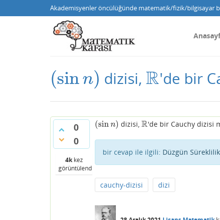
Akademisyenler öncülüğünde matematik/fizik/bilgisayar bi
Anasay
R
(
sin
)
dizisi,
'de bir C
(
sin
n
)
R
n
R
(
sin
)
dizisi,
'de bir Cauchy dizisi m
(
sin
n
)
R
n
0
0
bir cevap ile ilgili:
Düzgün Süreklilik
4k
kez
görüntülendi
cauchy-dizisi
dizi
28 Aralık 2021
Lisans Matematik
k