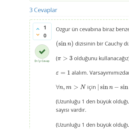
3
Cevaplar
1
Ozgur ün cevabına biraz benzer
0
(
sin
)
dizisinin bir Cauchy di
(
sin
n
)
n
>
3
(
olduğunu kullanacağız
π
>
3
π
En İyi Cevap
=
1
alalım. Varsayımımızda
ε
=
1
ε
∀
,
>
|
sin
−
sin
için
∀
n
,
m
>
N
|
sin
n
−
sin
m
|
n
m
N
n
(Uzunluğu 1 den büyük olduğu
sayısı vardır.
(Uzunluğu 1 den büyük olduğu