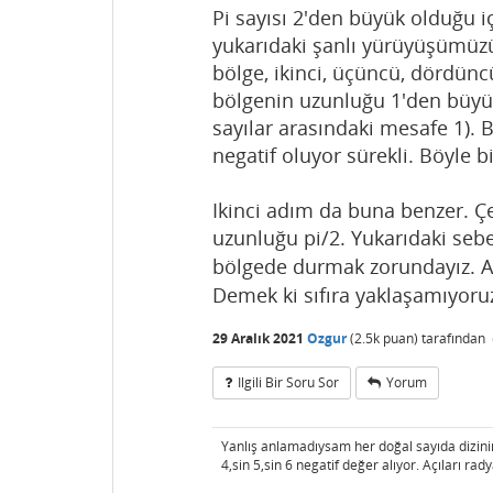
Pi sayısı 2'den büyük olduğu i
yukarıdaki şanlı yürüyüşümüzü
bölge, ikinci, üçüncü, dördünc
bölgenin uzunluğu 1'den büyük
sayılar arasındaki mesafe 1). B
negatif oluyor sürekli. Böyle b
Ikinci adım da buna benzer. Çe
uzunluğu pi/2. Yukarıdaki seb
bölgede durmak zorundayız. 
Demek ki sıfıra yaklaşamıyoru
29 Aralık 2021
Ozgur
(
2.5k
puan)
tarafından
Ilgili Bir Soru Sor
Yorum
Yanlış anlamadıysam her doğal sayıda dizinin 
4,sin 5,sin 6 negatif değer alıyor. Açıları rad