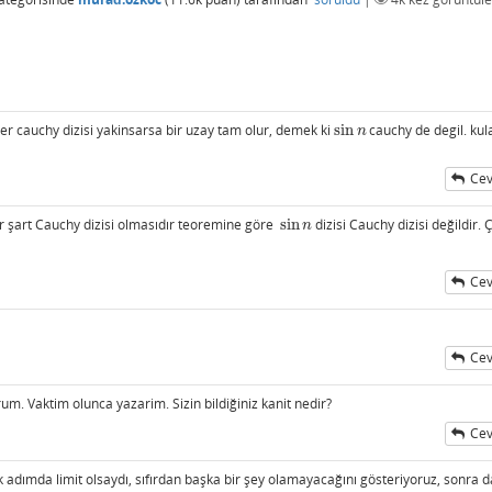
 her cauchy dizisi yakinsarsa bir uzay tam olur, demek ki
sin
cauchy de degil. kul
sin
n
n
Cev
ter şart Cauchy dizisi olmasıdır teoremine göre
sin
dizisi Cauchy dizisi değildir.
sin
n
n
Cev
Cev
orum. Vaktim olunca yazarim. Sizin bildiğiniz kanit nedir?
Cev
lk adımda limit olsaydı, sıfırdan başka bir şey olamayacağını gösteriyoruz, sonra d