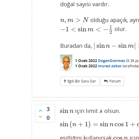
doğal sayısı vardır.
,
>
olduğu apaçık, ayrı
n
,
m
>
N
n
m
N
1
−
1
<
sin
<
−
olur.
−
1
<
sin
m
<
−
1
2
m
2
|
sin
−
sin
|
Buradan da,
|
sin
n
−
sin
m
|
>
1
=
ε
n
m
1 Ocak 2022
DoganDonmez
(
6.3k
pu
1 Ocak 2022
murad.ozkoc
tarafında
Ilgili Bir Soru Sor
Yorum
3
sin
için limit
olsun.
sin
n
s
n
s
0
sin
(
+
1
)
=
sin
cos
1
+
sin
(
n
+
1
)
=
sin
n
cos
1
+
cos
n
n
n
cos
eşitliğini kullanırsak
için
cos
n
n