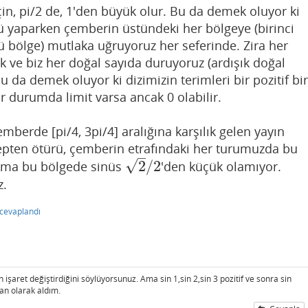
çin, pi/2 de, 1'den büyük olur. Bu da demek oluyor ki
 yaparken çemberin üstündeki her bölgeye (birinci
ü bölge) mutlaka uğruyoruz her seferinde. Zira her
 ve biz her doğal sayıda duruyoruz (ardışık doğal
u da demek oluyor ki dizimizin terimleri bir pozitif bir
ir durumda limit varsa ancak 0 olabilir.
mberde [pi/4, 3pi/4] aralığına karşılık gelen yayın
epten ötürü, çemberin etrafındaki her turumuzda bu
–
√
2
/
2
Ama bu bölgede sinüs
'den küçük olamıyor.
2
/
2
z.
cevaplandı
işaret değiştirdiğini söylüyorsunuz. Ama sin 1,sin 2,sin 3 pozitif ve sonra sin
yan olarak aldım.