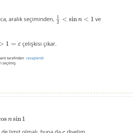
1
<
sin
<
1
ca, aralık seçiminden,
ve
1
2
<
sin
n
<
1
n
2
>
1
=
çelişkisi çıkar.
ε
an)
tarafından
cevaplandı
n
seçilmiş
cos
sin
1
sin
1
n
 de limit olmalı, buna da
diyelim.
c
c