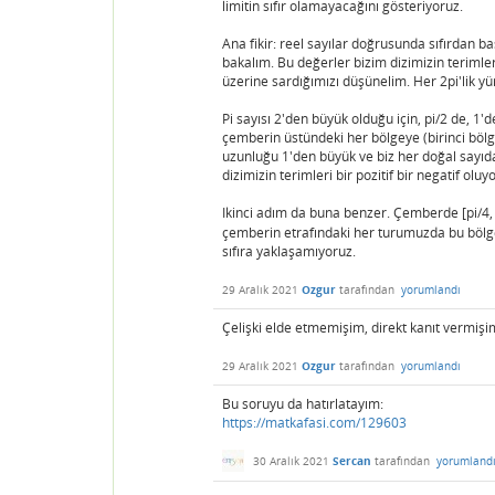
limitin sıfır olamayacağını gösteriyoruz.
Ana fikir: reel sayılar doğrusunda sıfırdan b
bakalım. Bu değerler bizim dizimizin terimle
üzerine sardığımızı düşünelim. Her 2pi'lik yü
Pi sayısı 2'den büyük olduğu için, pi/2 de, 
çemberin üstündeki her bölgeye (birinci bölg
uzunluğu 1'den büyük ve biz her doğal sayıda
dizimizin terimleri bir pozitif bir negatif olu
Ikinci adım da buna benzer. Çemberde [pi/4, 3
çemberin etrafındaki her turumuzda bu böl
sıfıra yaklaşamıyoruz.
29 Aralık 2021
Ozgur
tarafından
yorumlandı
Çelişki elde etmemişim, direkt kanıt vermişi
29 Aralık 2021
Ozgur
tarafından
yorumlandı
Bu soruyu da hatırlatayım:
https://matkafasi.com/129603
30 Aralık 2021
Sercan
tarafından
yorumland