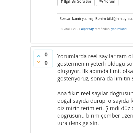
Ilgili Bir Soru Sor
Yorum
Sercan kanıtı yazmış. Benim bildiğinin aynısı
30 Aralık 2021
alpercay
tarafından
yorumlandı
0
Yorumlarda reel sayılar tam ol
0
göstermenin yeterli olduğu sö
oluşuyor. İlk adımda limit ols
gösteriyoruz, sonra da limitin 
Ana fikir: reel sayılar doğrusu
doğal sayıda durup, o sayıda 
dizimizin terimleri. Şimdi düz 
doğrusunu birim çember üzerin
tura denk gelsin.