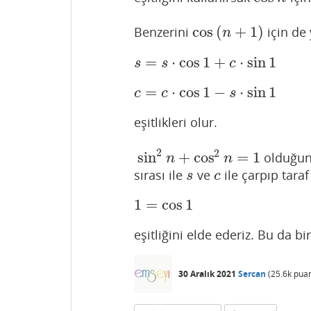
cos
(
+
1
)
Benzerini
için de
cos
(
n
+
1
)
n
=
⋅
cos
1
+
⋅
sin
1
s
=
s
⋅
cos
1
+
c
⋅
sin
1
s
s
c
=
⋅
cos
1
−
⋅
sin
1
c
=
c
⋅
cos
1
−
s
⋅
sin
1
c
c
s
eşitlikleri olur.
2
2
sin
+
cos
=
1
olduğu
sin
2
n
+
cos
2
n
=
1
n
n
sırası ile
ve
ile çarpıp taraf
s
c
s
c
1
=
cos
1
1
=
cos
1
eşitliğini elde ederiz. Bu da bir 
30 Aralık 2021
Sercan
(
25.6k
puan