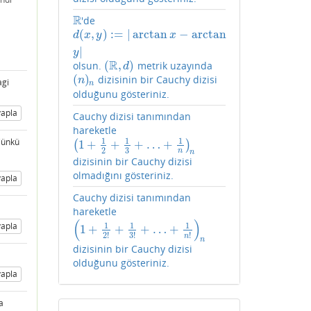
R
'de
R
(
,
)
:
=
|
arctan
−
arctan
d
(
x
,
y
)
:=
|
arctan
x
−
arctan
y
|
d
x
y
x
|
y
R
(
,
)
olsun.
metrik uzayında
(
R
,
d
)
d
(
)
dizisinin bir Cauchy dizisi
(
n
)
n
n
agi
n
olduğunu gösteriniz.
apla
Cauchy dizisi tanımından
hareketle
 Çünkü
1
1
1
1
+
+
+
…
+
(
)
(
1
+
1
2
+
1
3
+
…
+
1
n
)
n
2
3
n
n
dizisinin bir Cauchy dizisi
olmadığını gösteriniz.
apla
Cauchy dizisi tanımından
hareketle
(
)
apla
1
1
1
1
+
+
+
…
+
(
1
+
1
2
!
+
1
3
!
+
…
+
1
n
!
)
n
2
!
3
!
!
n
n
dizisinin bir Cauchy dizisi
olduğunu gösteriniz.
apla
a