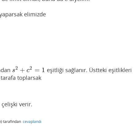
 yaparsak elimizde
2
2
+
=
1
ndan
eşitliği sağlanır. Üstteki eşitlikleri
s
2
+
c
2
=
1
s
c
 tarafa toplarsak
çelişki verir.
)
tarafından
cevaplandı