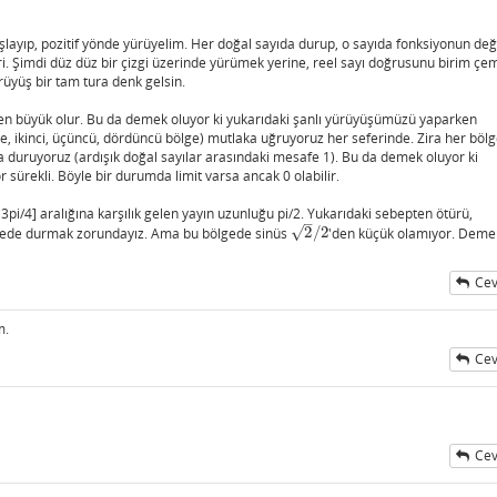
aşlayıp, pozitif yönde yürüyelim. Her doğal sayıda durup, o sayıda fonksiyonun de
ri. Şimdi düz düz bir çizgi üzerinde yürümek yerine, reel sayı doğrusunu birim çe
rüyüş bir tam tura denk gelsin.
1'den büyük olur. Bu da demek oluyor ki yukarıdaki şanlı yürüyüşümüzü yaparken
e, ikinci, üçüncü, dördüncü bölge) mutlaka uğruyoruz her seferinde. Zira her böl
 duruyoruz (ardışık doğal sayılar arasındaki mesafe 1). Bu da demek oluyor ki
yor sürekli. Böyle bir durumda limit varsa ancak 0 olabilir.
pi/4] aralığına karşılık gelen yayın uzunluğu pi/2. Yukarıdaki sebepten ötürü,
–
√
gede durmak zorundayız. Ama bu bölgede sinüs
2
/
2
'den küçük olamıyor. Demek
2
/
2
Cev
m.
Cev
Cev
ı