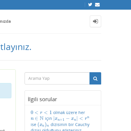
mızda
tlayınız.
İlgili sorular
0
<
<
1
olmak üzere her
0
<
r
<
1
r
N
∈
|
−
|
<
n
için
n
∈
N
|
x
n
+
1
−
x
n
|
<
r
n
n
x
x
r
+
1
n
n
(
)
ise
dizisinin bir Cauchy
(
x
n
)
n
x
n
n
dizisi olduğunu gösteriniz.
ndi