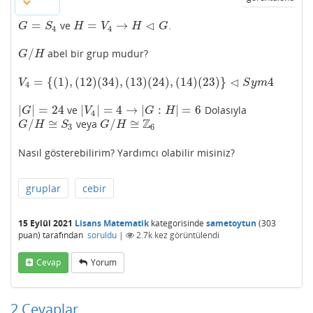
⊲
=
=
→
ve
.
G
=
S
4
H
=
V
4
→
H
⊲
G
G
S
H
V
H
G
4
4
/
abel bir grup mudur?
G
/
H
G
H
⊲
=
{
(
1
)
,
(
12
)
(
34
)
,
(
13
)
(
24
)
,
(
14
)
(
23
)
}
4
V
4
=
{
(
1
)
,
(
12
)
(
34
)
,
(
13
)
(
24
)
,
(
14
)
(
23
)
}
⊲
S
y
m
4
V
S
y
m
4
|
|
=
24
|
|
=
4
→
|
:
|
=
6
ve
Dolasıyla
|
G
|
=
24
|
V
4
|
=
4
→
|
G
:
H
|
=
6
G
V
G
H
4
Z
/
≅
/
≅
veya
G
/
H
≅
S
3
G
/
H
≅
Z
6
G
H
S
G
H
3
6
Nasıl gösterebilirim? Yardımcı olabilir misiniz?
gruplar
cebir
15 Eylül 2021
Lisans Matematik
kategorisinde
sametoytun
(
303
puan)
tarafından
soruldu
|
2.7k
kez görüntülendi
Cevap
Yorum
2
Cevaplar