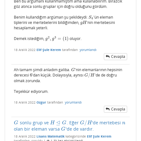
Ben bu argümanı kullanmamıştım ama kullanabilirim. Birazcık
göz atınca sonlu gruplar için doğru olduğunu gördüm.
Benim kullandığım argüman şu şekildeydi:
'ün eleman
S
4
S
4
tiplerini ve mertebelerini bildiğimden,
'nin mertebesini
g
H
g
H
hesaplamak yeterli.
2
3
Demek istediğim,
,
=
(
1
)
oluyor.
g
2
,
g
3
=
(
1
)
g
g
18 Aralık 2022
Elif Şule Kerem
tarafından
yorumlandı
Cevapla
Ah tamam şimdi anladım galiba.
'nin elemanlarının hepsinin
G
G
derecesi
6
'dan küçük. Dolayısıyla, aynısı
/
'de de doğru
6
G
/
H
G
H
olmak zorunda.
Teşekkür ediyorum.
18 Aralık 2022
Ozgur
tarafından
yorumlandı
Cevapla
⊴
/
sonlu grup ve
. Eğer
'de mertebesi
G
H
⊴
G
G
/
H
n
G
H
G
G
H
n
olan bir eleman varsa
'de de vardır.
G
G
18 Aralık 2022
Lisans Matematik
kategorisinde
Elif Şule Kerem
tarafından
soruldu
|
1.3k
kez görüntülendi