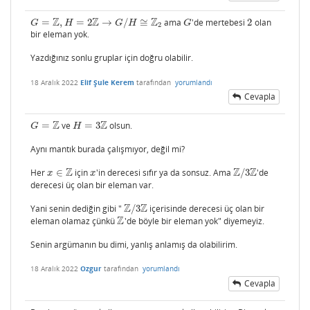
Z
Z
Z
=
,
=
2
→
/
≅
ama
'de mertebesi
2
olan
G
=
Z
,
H
=
2
Z
→
G
/
H
≅
Z
2
G
2
G
H
G
H
G
2
bir eleman yok.
Yazdığınız sonlu gruplar için doğru olabilir.
18 Aralık 2022
Elif Şule Kerem
tarafından
yorumlandı
Cevapla
Z
Z
=
ve
=
3
olsun.
G
=
Z
H
=
3
Z
G
H
Aynı mantık burada çalışmıyor, değil mi?
Z
Z
Z
Her
∈
için
'in derecesi sıfır ya da sonsuz. Ama
/
3
'de
x
∈
Z
x
Z
/
3
Z
x
x
derecesi üç olan bir eleman var.
Z
Z
Yani senin dediğin gibi "
/
3
içerisinde derecesi üç olan bir
Z
/
3
Z
Z
eleman olamaz çünkü
'de böyle bir eleman yok" diyemeyiz.
Z
Senin argümanın bu dimi, yanlış anlamış da olabilirim.
18 Aralık 2022
Ozgur
tarafından
yorumlandı
Cevapla