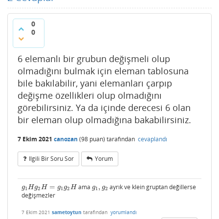
0
0
6 elemanlı bir grubun değişmeli olup
olmadığını bulmak için eleman tablosuna
bile bakılabilir, yani elemanları çarpıp
değişme özellikleri olup olmadığını
görebilirsiniz. Ya da içinde derecesi 6 olan
bir eleman olup olmadığına bakabilirsiniz.
7 Ekim 2021
canozan
(
98
puan)
tarafından
cevaplandı
Ilgili Bir Soru Sor
Yorum
=
ama
,
ayrık ve klein gruptan değillerse
g
1
H
g
2
H
=
g
1
g
2
H
g
1
,
g
2
g
H
g
H
g
g
H
g
g
1
2
1
2
1
2
değişmezler
7 Ekim 2021
sametoytun
tarafından
yorumlandı