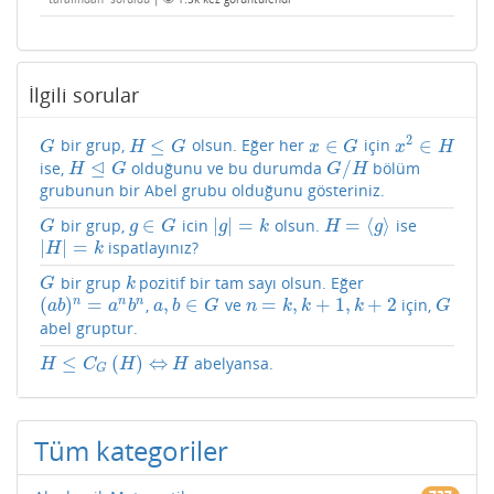
İlgili sorular
2
≤
∈
∈
bir grup,
olsun. Eğer her
için
G
H
≤
G
x
∈
G
x
2
∈
H
G
H
G
x
G
x
H
⊴
/
ise,
olduğunu ve bu durumda
bölüm
H
⊴
G
G
/
H
H
G
G
H
grubunun bir Abel grubu olduğunu gösteriniz.
∈
|
|
=
=
⟨
⟩
bir grup,
icin
olsun.
ise
G
g
∈
G
|
g
|
=
k
H
=
⟨
g
⟩
G
g
G
g
k
H
g
|
|
=
ispatlayınız?
|
H
|
=
k
H
k
bir grup
pozitif bir tam sayı olsun. Eğer
G
k
G
k
(
)
=
,
∈
=
,
+
1
,
+
2
n
n
n
,
ve
için,
(
a
b
)
n
=
a
n
b
n
a
,
b
∈
G
n
=
k
,
k
+
1
,
k
+
2
G
a
b
a
b
a
b
G
n
k
k
k
G
abel gruptur.
≤
(
)
⇔
abelyansa.
H
≤
C
G
(
H
)
⇔
H
H
C
H
H
G
Tüm kategoriler