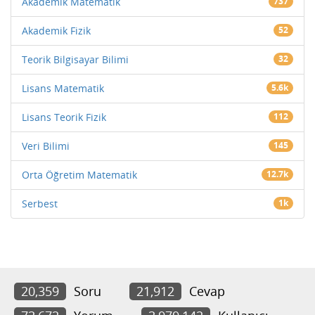
Akademik Matematik
737
Akademik Fizik
52
Teorik Bilgisayar Bilimi
32
Lisans Matematik
5.6k
Lisans Teorik Fizik
112
Veri Bilimi
145
Orta Öğretim Matematik
12.7k
Serbest
1k
20,359
Soru
21,912
Cevap