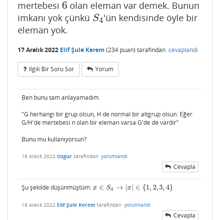
6
mertebesi
olan eleman var demek. Bunun
6
imkanı yok çünkü
'ün kendisinde öyle bir
S
4
S
4
eleman yok.
17 Aralık 2022
Elif Şule Kerem
(
234
puan)
tarafından
cevaplandı
Ilgili Bir Soru Sor
Yorum
Ben bunu tam anlayamadım.
"G herhangi bir grup olsun, H de normal bir altgrup olsun. Eğer
G/H'de mertebesi n olan bir eleman varsa G'de de vardır"
Bunu mu kullanıyorsun?
18 Aralık 2022
Ozgur
tarafından
yorumlandı
Cevapla
Şu şekilde düşünmüştüm:
∈
→
|
|
∈
{
1
,
2
,
3
,
4
}
x
∈
S
4
→
|
x
|
∈
{
1
,
2
,
3
,
4
}
x
S
x
4
18 Aralık 2022
Elif Şule Kerem
tarafından
yorumlandı
Cevapla