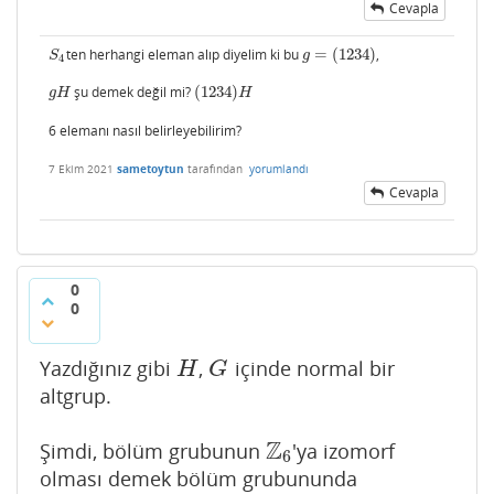
Cevapla
ten herhangi eleman alıp diyelim ki bu
=
(
1234
)
,
S
4
g
=
(
1234
)
S
g
4
şu demek değil mi?
(
1234
)
g
H
(
1234
)
H
g
H
H
6 elemanı nasıl belirleyebilirim?
7 Ekim 2021
sametoytun
tarafından
yorumlandı
Cevapla
0
0
Yazdığınız gibi
,
içinde normal bir
H
G
H
G
altgrup.
Z
Şimdi, bölüm grubunun
'ya izomorf
Z
6
6
olması demek bölüm grubununda