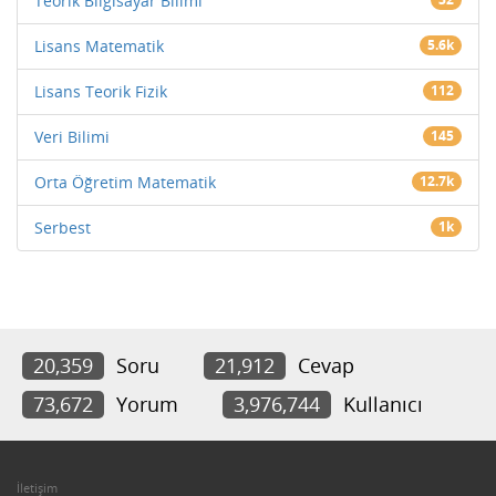
Teorik Bilgisayar Bilimi
Lisans Matematik
5.6k
Lisans Teorik Fizik
112
Veri Bilimi
145
Orta Öğretim Matematik
12.7k
Serbest
1k
20,359
Soru
21,912
Cevap
73,672
Yorum
3,976,744
Kullanıcı
İletişim