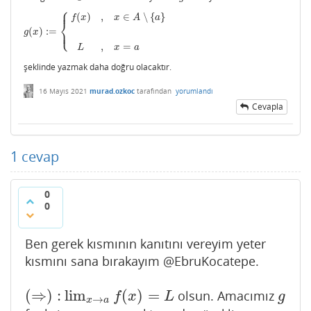
⎧
⎪
(
)
,
∈
∖
{
}
f
x
x
A
a
⎨
⎩
⎪
(
)
:
=
g
(
x
)
:=
{
f
(
x
)
,
x
∈
A
∖
{
a
}
L
,
x
=
a
g
x
,
=
L
x
a
şeklinde yazmak daha doğru olacaktır.
16 Mayıs 2021
murad.ozkoc
tarafından
yorumlandı
Cevapla
1
cevap
0
0
Ben gerek kısmının kanıtını vereyim yeter
kısmını sana bırakayım @EbruKocatepe.
(
⇒
)
:
lim
(
)
=
olsun. Amacımız
(
⇒
)
:
lim
x
→
a
f
(
x
)
=
L
g
f
x
L
g
→
x
a