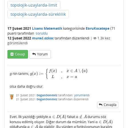
topolojik-uzaylarda-limit
topolojik-uzaylarda-süreklilik
17 Şubat 2021
Lisans Matematik
kategorisinde
EbruKocatepe
(
71
puan)
tarafından
soruldu
12 Şubat 2022
murad.ozkoc
tarafından
düzenlendi
|
1.3k
kez
görüntülendi
Cevap
Yorum
(
)
,
∈
∖
{
}
{
f
x
x
A
a
nin tanımı,
(
)
:
=
g
g
(
x
)
:=
{
f
(
x
)
,
x
∈
A
∖
{
a
}
L
,
x
=
a
g
g
x
,
=
L
x
a
olsa daha doğru olur.
21 Şubat 2021
DoganDonmez
tarafından
yorumlandı
21 Şubat 2021
DoganDonmez
tarafından
düzenlendi
Cevapla
Evet. İlk yazıldığı şekliyle
∈
(
)
fakat
∉
durumu söz
a
∈
D
(
A
)
a
∉
A
a
D
A
a
A
konusu edilmiş oluyor. Diğer durum da mümkün. Yani
∈
(
)
a
∈
D
(
A
)
a
D
A
olduğunda
∈
da olabilir. Bu yüzden
fonksiyonunun kuralını
a
∈
A
g
a
A
g