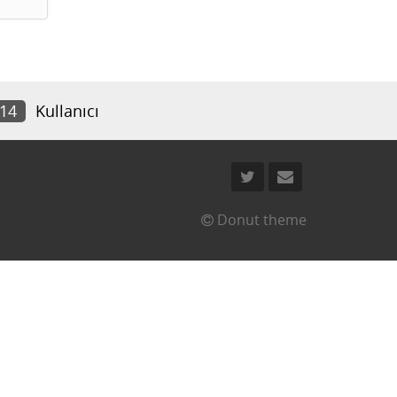
814
Kullanıcı
Donut theme