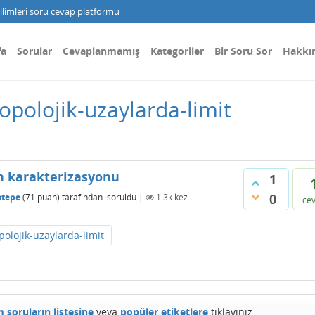
limleri soru cevap platformu
fa
Sorular
Cevaplanmamış
Kategoriler
Bir Soru Sor
Hakkı
opolojik-uzaylarda-limit
ın karakterizasyonu
1
0
atepe
(
71
puan)
tarafından
soruldu
|
1.3k
kez
ce
polojik-uzaylarda-limit
 soruların listesine
veya
popüler etiketlere
tıklayınız.