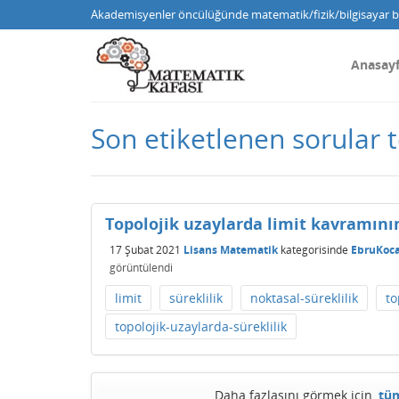
Akademisyenler öncülüğünde matematik/fizik/bilgisayar bi
Anasay
Son etiketlenen sorular t
Topolojik uzaylarda limit kavramın
17 Şubat 2021
Lisans Matematik
kategorisinde
EbruKoc
görüntülendi
limit
süreklilik
noktasal-süreklilik
to
topolojik-uzaylarda-süreklilik
Daha fazlasını görmek için,
tüm