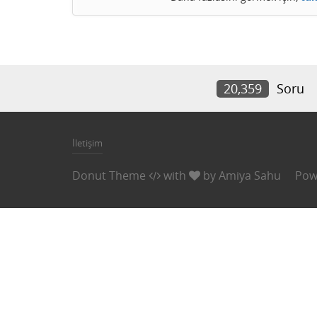
20,359
Soru
İletişim
Donut Theme
with
by
Amiya Sahu
Pow