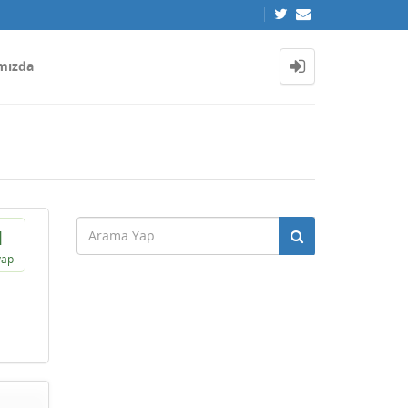
mızda
1
vap