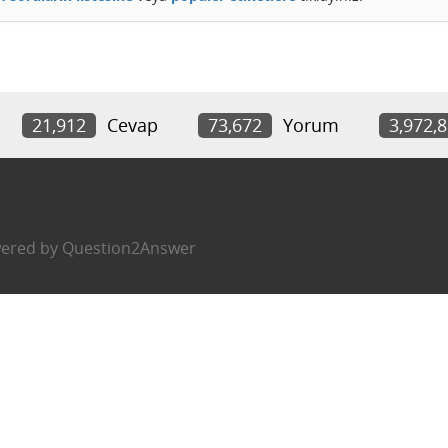
21,912
Cevap
73,672
Yorum
3,972,
ered by
Question2Answer