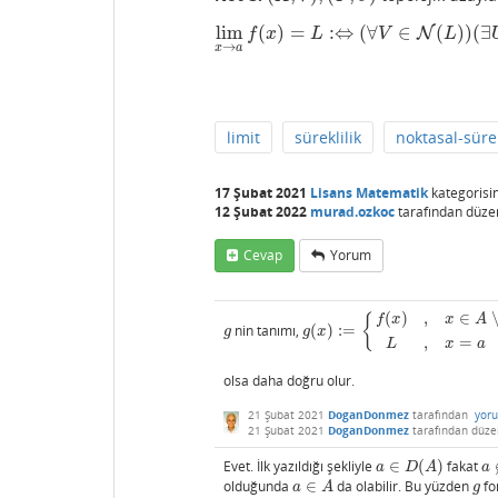
lim
(
)
=
:
⇔
(
∀
∈
(
)
)
(
∃
lim
x
→
a
f
(
x
)
=
L
:⇔
N
(
∀
V
∈
N
(
L
)
)
(
f
x
L
V
L
→
x
a
limit
süreklilik
noktasal-sürek
17 Şubat 2021
Lisans Matematik
kategorisi
12 Şubat 2022
murad.ozkoc
tarafından
düze
Cevap
Yorum
(
)
,
∈
{
f
x
x
A
nin tanımı,
(
)
:
=
g
g
(
x
)
:=
{
f
(
x
)
,
x
∈
A
∖
{
a
}
L
,
x
=
a
g
g
x
,
=
L
x
a
olsa daha doğru olur.
21 Şubat 2021
DoganDonmez
tarafından
yor
21 Şubat 2021
DoganDonmez
tarafından
düze
Evet. İlk yazıldığı şekliyle
∈
(
)
fakat
a
∈
D
(
A
)
a
a
D
A
a
olduğunda
∈
da olabilir. Bu yüzden
fo
a
∈
A
g
a
A
g