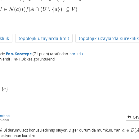
∈
(
)
)
(
[
∩
(
∖
{
}
)
]
⊆
)
∃
U
∈
N
N
(
a
)
)
(
f
[
A
∩
(
U
∖
{
a
}
)
]
⊆
V
)
U
a
f
A
U
a
V
lilik
topolojik-uzaylarda-limit
topolojik-uzaylarda-süreklilik
nde
EbruKocatepe
(
71
puan)
tarafından
soruldu
nlendi
|
1.3k
kez görüntülendi
∖
{
}
a
umlandı
Cev
nlendi
∉
durumu söz konusu edilmiş oluyor. Diğer durum da mümkün. Yani
∈
(
∉
A
a
∈
D
(
A
)
A
a
D
nksiyonunun kuralını