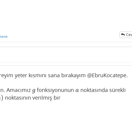
Cev
landı
ereyim yeter kısmını sana bırakayım @EbruKocatepe.
n. Amacımız
fonksiyonunun
noktasında sürekli
g
a
g
a
)
noktasının verilmiş bir
)
a