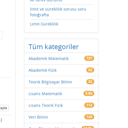
limit ve süreklilik sorusu soru
fotoğrafta
Limit-Süreklilik
Tüm kategoriler
Akademik Matematik
737
Akademik Fizik
52
Teorik Bilgisayar Bilimi
32
Lisans Matematik
5.6k
Lisans Teorik Fizik
112
apla
Veri Bilimi
145
)
A