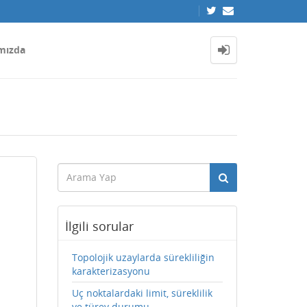
mızda
İlgili sorular
Topolojik uzaylarda sürekliliğin
karakterizasyonu
Uç noktalardaki limit, süreklilik
ve türev durumu