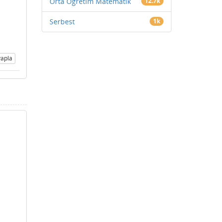
Orta Öğretim Matematik
12.7k
Serbest
1k
apla