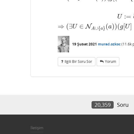
⇒
(
∃
U
1
∈
N
(
a
)
)
(
g
[
(
A
∪
{
a
}
)
∩
U
1
]
⊆
:
=
U
⇒
(
∃
∈
(
)
)
(
[
]
N
U
a
g
U
∪
{
}
A
a
19 Şubat 2021
murad.ozkoc
(
11.6k
p
Ilgili Bir Soru Sor
Yorum
20,359
Soru
İletişim