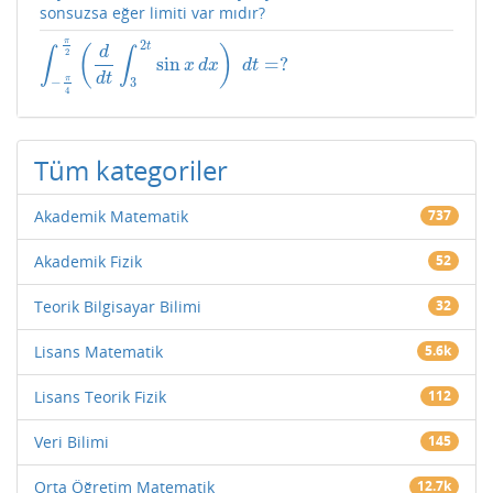
sonsuzsa eğer limiti var mıdır?
π
2
t
(
)
∫
∫
d
2
sin
=
?
∫
−
π
4
π
2
(
d
d
t
∫
3
2
t
sin
x
d
x
)
d
t
=
?
x
d
x
d
t
d
t
π
−
3
4
Tüm kategoriler
Akademik Matematik
737
Akademik Fizik
52
Teorik Bilgisayar Bilimi
32
Lisans Matematik
5.6k
Lisans Teorik Fizik
112
Veri Bilimi
145
Orta Öğretim Matematik
12.7k