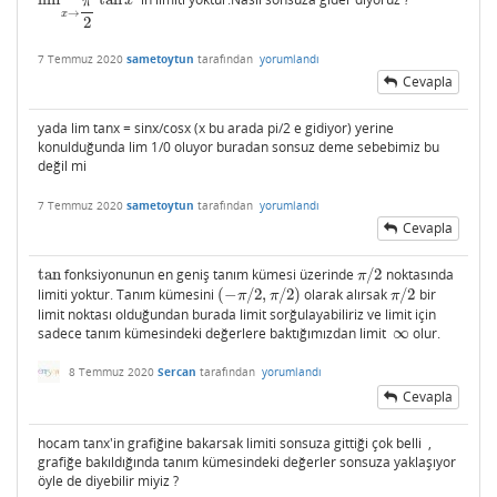
lim
x
→
π
2
tan
x
π
→
x
2
7 Temmuz 2020
sametoytun
tarafından
yorumlandı
Cevapla
yada lim tanx = sinx/cosx (x bu arada pi/2 e gidiyor) yerine
konulduğunda lim 1/0 oluyor buradan sonsuz deme sebebimiz bu
değil mi
7 Temmuz 2020
sametoytun
tarafından
yorumlandı
Cevapla
tan
fonksiyonunun en geniş tanım kümesi üzerinde
/
2
noktasında
tan
π
/
2
π
limiti yoktur. Tanım kümesini
(
−
/
2
,
/
2
)
olarak alırsak
/
2
bir
(
−
π
/
2
,
π
/
2
)
π
/
2
π
π
π
limit noktası olduğundan burada limit sorğulayabiliriz ve limit için
sadece tanım kümesindeki değerlere baktığımızdan limit
∞
olur.
∞
8 Temmuz 2020
Sercan
tarafından
yorumlandı
Cevapla
hocam tanx'in grafiğine bakarsak limiti sonsuza gittiği çok belli ,
grafiğe bakıldığında tanım kümesindeki değerler sonsuza yaklaşıyor
öyle de diyebilir miyiz ?