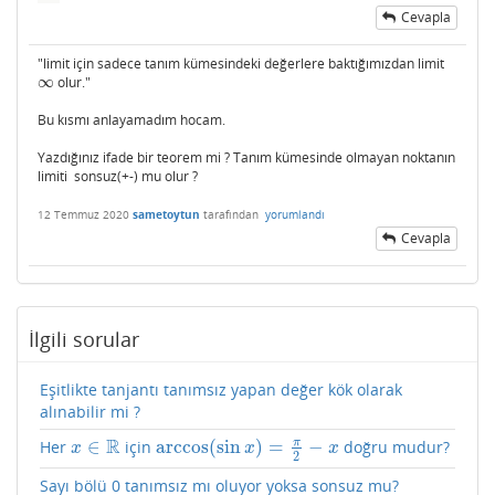
Cevapla
"limit için sadece tanım kümesindeki değerlere baktığımızdan limit
∞
olur."
∞
Bu kısmı anlayamadım hocam.
Yazdığınız ifade bir teorem mi ? Tanım kümesinde olmayan noktanın
limiti sonsuz(+-) mu olur ?
12 Temmuz 2020
sametoytun
tarafından
yorumlandı
Cevapla
İlgili sorular
Eşitlikte tanjantı tanımsız yapan değer kök olarak
alınabilir mi ?
R
π
∈
arccos
(
sin
)
=
−
Her
için
doğru mudur?
x
∈
R
arccos
(
sin
x
)
=
π
2
−
x
x
x
x
2
Sayı bölü 0 tanımsız mı oluyor yoksa sonsuz mu?