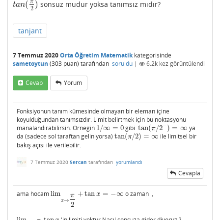
π
(
)
sonsuz mudur yoksa tanımsız mıdır?
t
a
n
(
π
2
)
t
a
n
2
tanjant
7 Temmuz 2020
Orta Öğretim Matematik
kategorisinde
sametoytun
(
303
puan)
tarafından
soruldu
|
6.2k
kez görüntülendi
Cevap
Yorum
Fonksiyonun tanım kümesinde olmayan bir eleman içine
koyulduğundan tanımsızdır. Limit belirtmek için bu noktasyonu
−
manalandırabilirsin. Örnegin
1
/
∞
=
0
gibi
tan
(
/
2
)
=
∞
ya
1
/
∞
=
0
tan
(
π
/
2
−
)
=
∞
π
da (sadece sol taraftan geliniyorsa)
tan
(
/
2
)
=
∞
ile limitsel bir
tan
(
π
/
2
)
=
∞
π
bakış açısı ile verilebilir.
7 Temmuz 2020
Sercan
tarafından
yorumlandı
Cevapla
ama hocam
lim
+
tan
=
−
∞
o zaman ,
lim
x
→
π
2
+
tan
x
=
−
∞
x
π
→
x
2
lim
tan
'in limiti yoktur.Nasıl sonsuza gider diyoruz ?
x