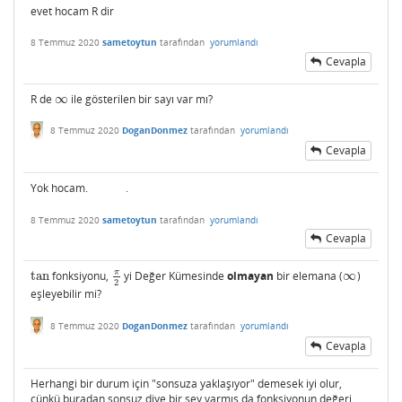
evet hocam R dir
8 Temmuz 2020
sametoytun
tarafından
yorumlandı
Cevapla
R de
∞
ile gösterilen bir sayı var mı?
∞
8 Temmuz 2020
DoganDonmez
tarafından
yorumlandı
Cevapla
Yok hocam. .
8 Temmuz 2020
sametoytun
tarafından
yorumlandı
Cevapla
π
tan
fonksiyonu,
yi Değer Kümesinde
olmayan
bir elemana (
∞
)
tan
π
2
∞
2
eşleyebilir mi?
8 Temmuz 2020
DoganDonmez
tarafından
yorumlandı
Cevapla
Herhangi bir durum için "sonsuza yaklaşıyor" demesek iyi olur,
çünkü buradan sonsuz diye bir şey varmış da fonksiyonun değeri