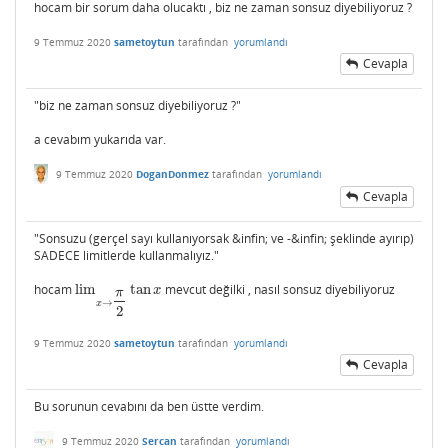
hocam bir sorum daha olucaktı , biz ne zaman sonsuz diyebiliyoruz ?
9 Temmuz 2020
sametoytun
tarafından
yorumlandı
Cevapla
"biz ne zaman sonsuz diyebiliyoruz ?"
a cevabım yukarıda var.
9 Temmuz 2020
DoganDonmez
tarafından
yorumlandı
Cevapla
"Sonsuzu (gerçel sayı kullanıyorsak &infin; ve -&infin; şeklinde ayırıp)
SADECE limitlerde kullanmalıyız."
hocam
lim
tan
mevcut değilki , nasıl sonsuz diyebiliyoruz
lim
x
→
π
2
tan
x
x
π
→
x
2
9 Temmuz 2020
sametoytun
tarafından
yorumlandı
Cevapla
Bu sorunun cevabını da ben üstte verdim.
9 Temmuz 2020
Sercan
tarafından
yorumlandı