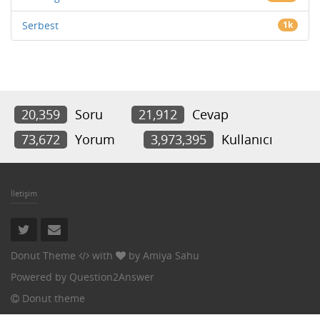
Serbest
1k
20,359
Soru
21,912
Cevap
73,672
Yorum
3,973,395
Kullanıcı
İletişim
Donut Theme
with
by
Amiya Sahu
Powered by
Question2Answer
Donut theme