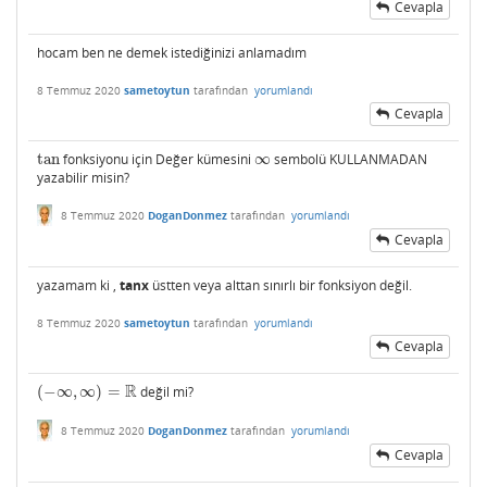
Cevapla
hocam ben ne demek istediğinizi anlamadım
8 Temmuz 2020
sametoytun
tarafından
yorumlandı
Cevapla
tan
fonksiyonu için Değer kümesini
∞
sembolü KULLANMADAN
tan
∞
yazabilir misin?
8 Temmuz 2020
DoganDonmez
tarafından
yorumlandı
Cevapla
yazamam ki ,
tanx
üstten veya alttan sınırlı bir fonksiyon değil.
8 Temmuz 2020
sametoytun
tarafından
yorumlandı
Cevapla
R
(
−
∞
,
∞
)
=
değil mi?
(
−
∞
,
∞
)
=
R
8 Temmuz 2020
DoganDonmez
tarafından
yorumlandı
Cevapla