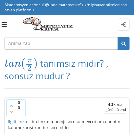
Akademisyenler öncülüğünde matematik/fizik/bilgisayar bilimleri soru
cevap platformu
Toggle
navigation
π
(
)
tanımsız mıdır? ,
t
a
n
(
π
2
)
t
a
n
2
sonsuz mudur ?
0
6.2k
kez
0
görüntülendi
İlgili linkte
, bu linkte topoloji sorusu mevcut ama benim
kafamı karıştıran bir soru oldu.