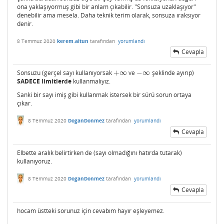
ona yaklaşıyormuş gibi bir anlam çıkabilir. "Sonsuza uzaklaşıyor"
denebilir ama mesela. Daha teknik terim olarak, sonsuza ıraksıyor
denir.
8 Temmuz 2020
kerem.altun
tarafından
yorumlandı
Cevapla
Sonsuzu (gerçel sayı kullanıyorsak
+
∞
ve
−
∞
şeklinde ayırıp)
+
∞
−
∞
SADECE limitlerde
kullanmalıyız.
Sanki bir sayı imiş gibi kullanmak istersek bir sürü sorun ortaya
çıkar.
8 Temmuz 2020
DoganDonmez
tarafından
yorumlandı
Cevapla
Elbette aralık belirtirken de (sayı olmadığını hatırda tutarak)
kullanıyoruz.
8 Temmuz 2020
DoganDonmez
tarafından
yorumlandı
Cevapla
hocam üstteki sorunuz için cevabım hayır eşleyemez.