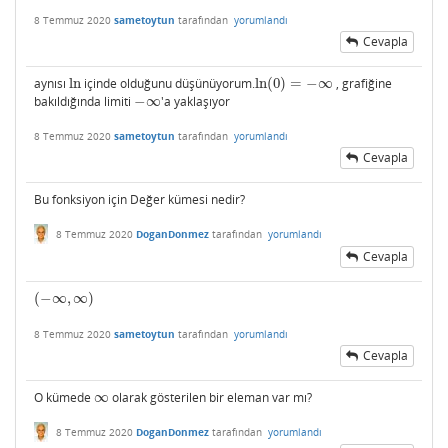
8 Temmuz 2020
sametoytun
tarafından
yorumlandı
Cevapla
aynısı
ln
içinde olduğunu düşünüyorum.
ln
(
0
)
=
−
∞
, grafiğine
ln
ln
(
0
)
=
−
∞
bakıldığında limiti
−
∞
'a yaklaşıyor
−
∞
8 Temmuz 2020
sametoytun
tarafından
yorumlandı
Cevapla
Bu fonksiyon için Değer kümesi nedir?
8 Temmuz 2020
DoganDonmez
tarafından
yorumlandı
Cevapla
(
−
∞
,
∞
)
(
−
∞
,
∞
)
8 Temmuz 2020
sametoytun
tarafından
yorumlandı
Cevapla
O kümede
∞
olarak gösterilen bir eleman var mı?
∞
8 Temmuz 2020
DoganDonmez
tarafından
yorumlandı