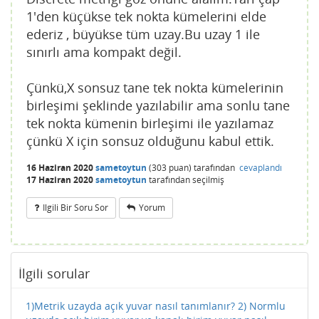
1'den küçükse tek nokta kümelerini elde
ederiz , büyükse tüm uzay.Bu uzay 1 ile
sınırlı ama kompakt değil.
Çünkü,X sonsuz tane tek nokta kümelerinin
birleşimi şeklinde yazılabilir ama sonlu tane
tek nokta kümenin birleşimi ile yazılamaz
çünkü X için sonsuz olduğunu kabul ettik.
16 Haziran 2020
sametoytun
(
303
puan)
tarafından
cevaplandı
17 Haziran 2020
sametoytun
tarafından
seçilmiş
Ilgili Bir Soru Sor
Yorum
İlgili sorular
1)Metrik uzayda açık yuvar nasıl tanımlanır? 2) Normlu