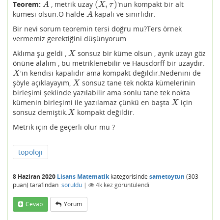
(
,
)
Teorem:
, metrik uzay
'nun kompakt bir alt
A
(
X
,
τ
)
A
X
τ
kümesi olsun.O halde
kapalı ve sınırlıdır.
A
A
Bir nevi sorum teoremin tersi doğru mu?Ters örnek
vermemiz gerektiğini düşünyorum.
Aklıma şu geldi ,
sonsuz bir küme olsun , ayrık uzayı göz
X
X
önüne alalım , bu metriklenebilir ve Hausdorff bir uzaydır.
'in kendisi kapalıdır ama kompakt değildir.Nedenini de
X
X
şöyle açıklayayım,
sonsuz tane tek nokta kümelerinin
X
X
birleşimi şeklinde yazılabilir ama sonlu tane tek nokta
kümenin birleşimi ile yazılamaz çünkü en başta
için
X
X
sonsuz demiştik.
kompakt değildir.
X
X
Metrik için de geçerli olur mu ?
topoloji
8 Haziran 2020
Lisans Matematik
kategorisinde
sametoytun
(
303
puan)
tarafından
soruldu
|
4k
kez görüntülendi
Cevap
Yorum