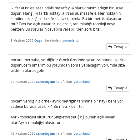
Iki farklı nokta arasındaki mesafeyi
4
olarak tanımladığın bir uzay
4
düşün. Hangi iki farklı noktayı alırsan al, mesafe
4
. Her noktanın
4
kendine uzaklığını da sıfır olarak tanımla. Bu bir metrik oluşturur
mu? Evet ise açık yuvarları nelerdir, tanımladığı topoloji neye
benzer? Bu soruların cevabını verebilirsen soru biter.
8 Haziran 2020
Ozgur
tarafından
yorumlandı
Cevapla
hocam merhaba, verdiğiniz örnek üzerinde yakın zamanda üzerine
düşünücem umarım bu yorumdan sonra yapacağım yorumda size
bildirim olarak gelir
12 Haziran 2020
sametoytun
tarafından
yorumlandı
Cevapla
hocam verdiğiniz örnek ayrık metriğin tanımına bir hayli benziyor
sadece burada uzaklık 4.Bu metrik belirtir.
Ayrık topolojiyi oluşturur.Singleton set
{
}
bunun açık yuvarı
{
x
}
x
olur.Ayrık topolojiyi oluşturur.
16 Haziran 2020
sametoytun
tarafından
yorumlandı