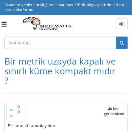
Akademisyenler öncülüğünde matematik/fizik/bilgisayar bilimleri soru
cevap platformu
Toggle
navigation
Bir metrik uzayda kapalı ve
sınırlı küme kompakt mıdır
?
0
4k
kez
0
görüntülendi
Bir tane
tanımlayalım
A
A