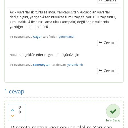
Cevapla
Açık yuvarlar iki türlü aslında. Yarıçapı
4
'ten küçük olan yuvarlar
4
dediğin gibi, yarıçap
4
'ten büyükse tüm uzay geliyor. Bu uzay sınırlı,
4
zira uzaklık
4
ile sınırlı ama tıkız (kompakt) değil senin yukarıda
4
yazdığın sebepten ötürü.
16 Haziran 2020
Ozgur
tarafından
yorumlandı
Cevapla
hocam teşekkür ederim geri dönüşünüz için
16 Haziran 2020
sametoytun
tarafından
yorumlandı
Cevapla
1
cevap
0
0
En İyi Cevap
Discrete metriği göz önüne alalım.Yarı çap