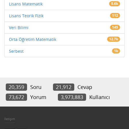
Lisans Matematik
5.6k
Lisans Teorik Fizik
112
Veri Bilimi
145
Orta Öğretim Matematik
12.7k
Serbest
1k
20,359
Soru
21,912
Cevap
73,672
Yorum
3,973,883
Kullanıcı
İletişim