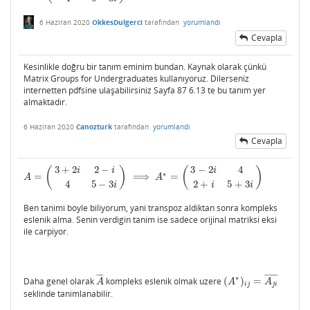
6 Haziran 2020
OkkesDulgerci
tarafından
yorumlandı
Cevapla
Kesinlikle doğru bir tanım eminim bundan. Kaynak olarak çünkü
Matrix Groups for Undergraduates kullanıyoruz. Dilerseniz
internetten pdfsine ulaşabilirsiniz Sayfa 87 6.13 te bu tanım yer
almaktadır.
6 Haziran 2020
Canozturk
tarafından
yorumlandı
Cevapla
3
+
2
2
−
3
−
2
4
(
)
(
)
i
i
i
∗
=
⟹
=
A
=
(
3
+
2
i
2
−
i
4
5
−
3
i
)
⟹
A
∗
=
(
3
−
2
i
4
2
+
i
5
+
3
i
)
A
A
4
5
−
3
2
+
5
+
3
i
i
i
Ben tanimi boyle biliyorum, yani transpoz aldiktan sonra kompleks
eslenik alma. Senin verdigin tanim ise sadece orijinal matriksi eksi
ile carpiyor.
¯
¯
¯
¯
¯
¯
¯
¯
¯
¯
¯
∗
Daha genel olarak
kompleks eslenik olmak uzere
(
)
=
A
¯
(
A
∗
)
i
j
=
A
j
i
¯
A
A
A
i
j
j
i
seklinde tanimlanabilir.