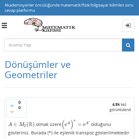
Akademisyenler öncülüğünde matematik/fizik/bilgisayar bilimleri soru
cevap platformu
Toggle
navigation
Dönüşümler ve
Geometriler
0
4.8k
kez
0
görüntülendi
∗
(
)
∗
R
∈
(
)
=
A
A
olmak üzere
olduğunu
A
∈
M
2
(
R
)
(
e
A
)
∗
=
e
A
∗
A
M
e
e
2
gösteriniz. Burada (*) ile eşlenik transpoz gösterilmektedir.