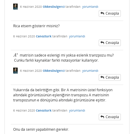
6 Haziran 2020
OkkesDulgerci
tarafından
yorumlandı
Cevapla
Rica etsem gösterir misiniz?
6 Haziran 2020
Canozturk
tarafından
yorumlandı
Cevapla
∗
matrisin sadece eslenigi mi yoksa eslenik tranzpozu mu?
A
∗
A
Cunku farkli kaynaklar farkli notasyonlar kullaniyor.
6 Haziran 2020
OkkesDulgerci
tarafından
yorumlandı
Cevapla
Yukarırda da belirttiğim gibi. Bir A matrisinin üstel fonksiyon
altındaki görüntüsünün eşleniğinin transpozu A matrisinin
transpozunun e dönüşümü altındaki görüntüsüne eşittir.
6 Haziran 2020
Canozturk
tarafından
yorumlandı
Cevapla
Onu da senin yapabilmen gerekir.