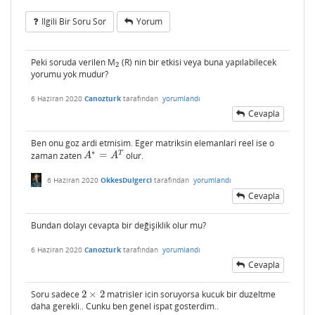
Ilgili Bir Soru Sor
Yorum
Peki soruda verilen M
(R) nin bir etkisi veya buna yapılabilecek
2
2
yorumu yok mudur?
6 Haziran 2020
Canozturk
tarafından
yorumlandı
Cevapla
Ben onu goz ardi etmisim. Eger matriksin elemanlari reel ise o
∗
T
zaman zaten
=
olur.
A
∗
=
A
T
A
A
6 Haziran 2020
OkkesDulgerci
tarafından
yorumlandı
Cevapla
Bundan dolayı cevapta bir değişiklik olur mu?
6 Haziran 2020
Canozturk
tarafından
yorumlandı
Cevapla
Soru sadece
2
×
2
matrisler icin soruyorsa kucuk bir duzeltme
2
×
2
daha gerekli.. Cunku ben genel ispat gosterdim..