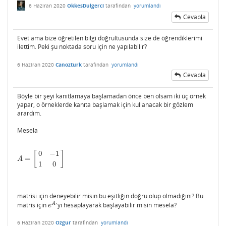
6 Haziran 2020
OkkesDulgerci
tarafından
yorumlandı
Cevapla
Evet ama bize öğretilen bilgi doğrultusunda size de öğrendiklerimi
ilettim. Peki şu noktada soru için ne yapılabilir?
6 Haziran 2020
Canozturk
tarafından
yorumlandı
Cevapla
Böyle bir şeyi kanıtlamaya başlamadan önce ben olsam iki üç örnek
yapar, o örneklerde kanıta başlamak için kullanacak bir gözlem
arardım.
Mesela
0
−
1
[
]
=
A
=
[
0
−
1
1
0
]
A
1
0
matrisi için deneyebilir misin bu eşitliğin doğru olup olmadığını? Bu
A
matris için
'yı hesaplayarak başlayabilir misin mesela?
e
A
e
6 Haziran 2020
Ozgur
tarafından
yorumlandı