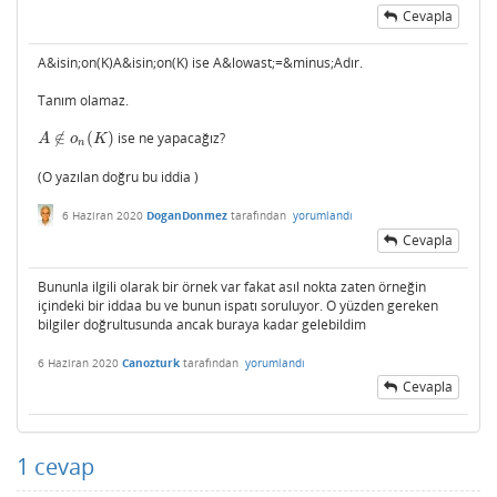
Cevapla
A&isin;on(K)A&isin;on(K) ise A&lowast;=&minus;Adır.
Tanım olamaz.
∉
(
)
ise ne yapacağız?
A
∉
o
n
(
K
)
A
o
K
n
(O yazılan doğru bu iddia )
6 Haziran 2020
DoganDonmez
tarafından
yorumlandı
Cevapla
Bununla ilgili olarak bir örnek var fakat asıl nokta zaten örneğin
içindeki bir iddaa bu ve bunun ispatı soruluyor. O yüzden gereken
bilgiler doğrultusunda ancak buraya kadar gelebildim
6 Haziran 2020
Canozturk
tarafından
yorumlandı
Cevapla
1
cevap