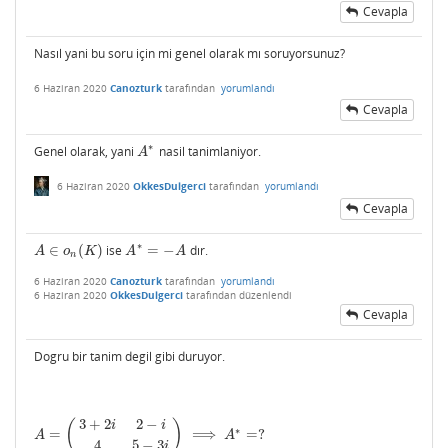
Cevapla
Nasıl yani bu soru için mi genel olarak mı soruyorsunuz?
6 Haziran 2020
Canozturk
tarafından
yorumlandı
Cevapla
∗
Genel olarak, yani
nasil tanimlaniyor.
A
∗
A
6 Haziran 2020
OkkesDulgerci
tarafından
yorumlandı
Cevapla
∗
∈
(
)
ise
=
−
dır.
A
∈
o
n
(
K
)
A
∗
=
−
A
A
o
K
A
A
n
6 Haziran 2020
Canozturk
tarafından
yorumlandı
6 Haziran 2020
OkkesDulgerci
tarafından
düzenlendi
Cevapla
Dogru bir tanim degil gibi duruyor.
3
+
2
2
−
(
)
i
i
∗
=
⟹
=
?
A
=
(
3
+
2
i
2
−
i
4
5
−
3
i
)
⟹
A
∗
=
?
A
A
4
5
−
3
i