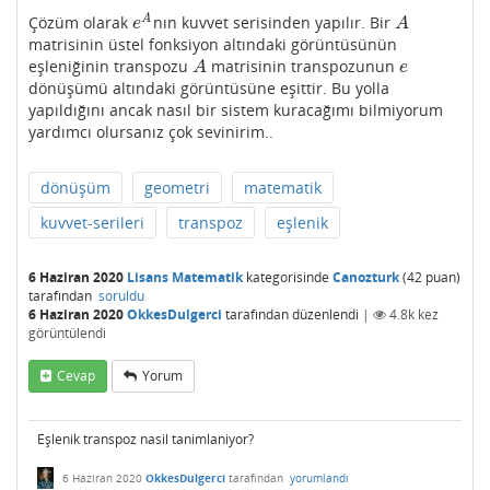
A
Çözüm olarak
nın kuvvet serisinden yapılır. Bir
e
A
A
e
A
matrisinin üstel fonksiyon altındaki görüntüsünün
eşleniğinin transpozu
matrisinin transpozunun
A
e
A
e
dönüşümü altındaki görüntüsüne eşittir. Bu yolla
yapıldığını ancak nasıl bir sistem kuracağımı bilmiyorum
yardımcı olursanız çok sevinirim..
dönüşüm
geometri
matematik
kuvvet-serileri
transpoz
eşlenik
6 Haziran 2020
Lisans Matematik
kategorisinde
Canozturk
(
42
puan)
tarafından
soruldu
6 Haziran 2020
OkkesDulgerci
tarafından
düzenlendi
|
4.8k
kez
görüntülendi
Cevap
Yorum
Eşlenik transpoz nasil tanimlaniyor?
6 Haziran 2020
OkkesDulgerci
tarafından
yorumlandı