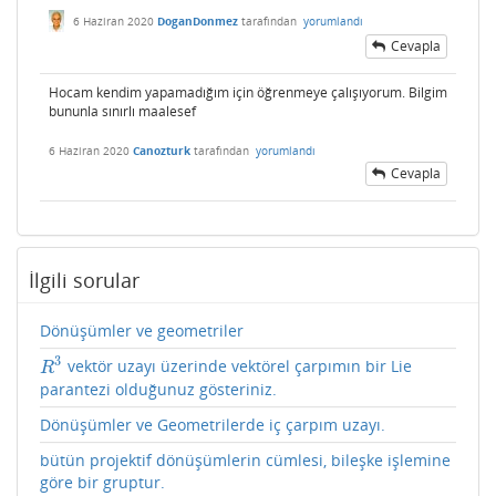
6 Haziran 2020
DoganDonmez
tarafından
yorumlandı
Cevapla
Hocam kendim yapamadığım için öğrenmeye çalışıyorum. Bilgim
bununla sınırlı maalesef
6 Haziran 2020
Canozturk
tarafından
yorumlandı
Cevapla
İlgili sorular
Dönüşümler ve geometriler
3
vektör uzayı üzerinde vektörel çarpımın bir Lie
R
3
R
parantezi olduğunuz gösteriniz.
Dönüşümler ve Geometrilerde iç çarpım uzayı.
bütün projektif dönüşümlerin cümlesi, bileşke işlemine
göre bir gruptur.