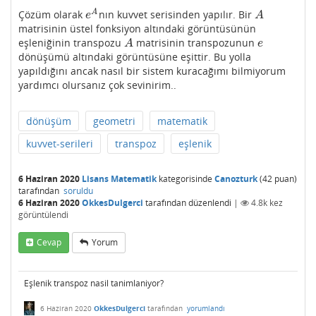
A
Çözüm olarak
nın kuvvet serisinden yapılır. Bir
e
A
A
e
A
matrisinin üstel fonksiyon altındaki görüntüsünün
eşleniğinin transpozu
matrisinin transpozunun
A
e
A
e
dönüşümü altındaki görüntüsüne eşittir. Bu yolla
yapıldığını ancak nasıl bir sistem kuracağımı bilmiyorum
yardımcı olursanız çok sevinirim..
dönüşüm
geometri
matematik
kuvvet-serileri
transpoz
eşlenik
6 Haziran 2020
Lisans Matematik
kategorisinde
Canozturk
(
42
puan)
tarafından
soruldu
6 Haziran 2020
OkkesDulgerci
tarafından
düzenlendi
|
4.8k
kez
görüntülendi
Cevap
Yorum
Eşlenik transpoz nasil tanimlaniyor?
6 Haziran 2020
OkkesDulgerci
tarafından
yorumlandı