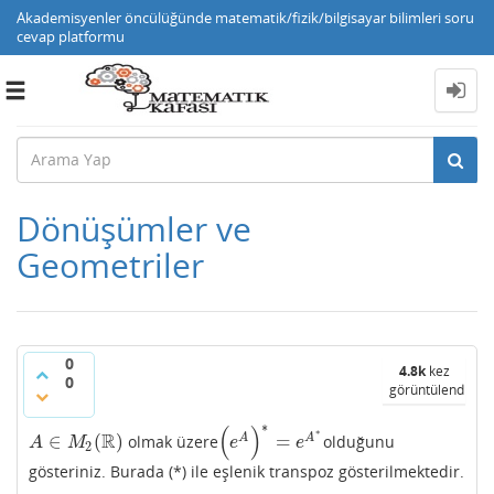
Akademisyenler öncülüğünde matematik/fizik/bilgisayar bilimleri soru
cevap platformu
Toggle
navigation
Dönüşümler ve
Geometriler
0
4.8k
kez
0
görüntülendi
∗
(
)
∗
R
∈
(
)
=
A
A
olmak üzere
olduğunu
A
∈
M
2
(
R
)
(
e
A
)
∗
=
e
A
∗
A
M
e
e
2
gösteriniz. Burada (*) ile eşlenik transpoz gösterilmektedir.