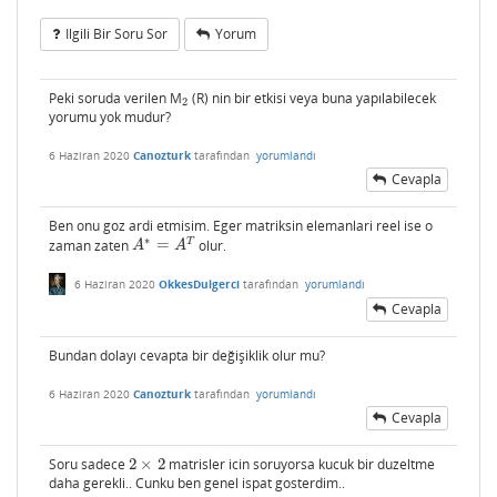
Ilgili Bir Soru Sor
Yorum
Peki soruda verilen M
(R) nin bir etkisi veya buna yapılabilecek
2
2
yorumu yok mudur?
6 Haziran 2020
Canozturk
tarafından
yorumlandı
Cevapla
Ben onu goz ardi etmisim. Eger matriksin elemanlari reel ise o
∗
T
zaman zaten
=
olur.
A
∗
=
A
T
A
A
6 Haziran 2020
OkkesDulgerci
tarafından
yorumlandı
Cevapla
Bundan dolayı cevapta bir değişiklik olur mu?
6 Haziran 2020
Canozturk
tarafından
yorumlandı
Cevapla
Soru sadece
2
×
2
matrisler icin soruyorsa kucuk bir duzeltme
2
×
2
daha gerekli.. Cunku ben genel ispat gosterdim..