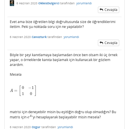
6 Haziran 2020
OkkesDulgerci
tarafından
yorumlandı
Cevapla
Evet ama bize öğretilen bilgi doğrultusunda size de öğrendiklerimi
ilettim. Peki şu noktada soru için ne yapılabilir?
6 Haziran 2020
Canozturk
tarafından
yorumlandı
Cevapla
Böyle bir şeyi kanıtlamaya başlamadan önce ben olsam iki üç örnek
yapar, o örneklerde kanıta başlamak için kullanacak bir gözlem
arardım.
Mesela
0
−
1
[
]
=
A
=
[
0
−
1
1
0
]
A
1
0
matrisi için deneyebilir misin bu eşitliğin doğru olup olmadığını? Bu
A
matris için
'yı hesaplayarak başlayabilir misin mesela?
e
A
e
6 Haziran 2020
Ozgur
tarafından
yorumlandı