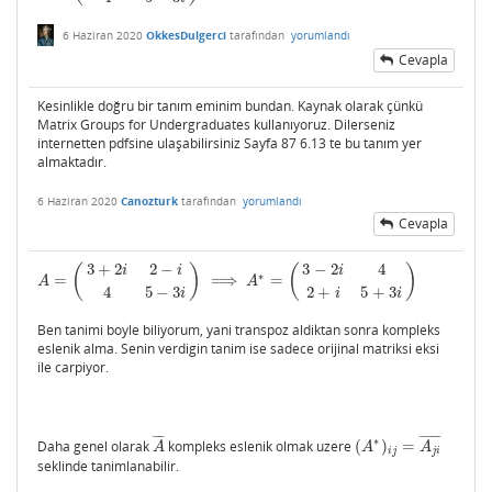
6 Haziran 2020
OkkesDulgerci
tarafından
yorumlandı
Cevapla
Kesinlikle doğru bir tanım eminim bundan. Kaynak olarak çünkü
Matrix Groups for Undergraduates kullanıyoruz. Dilerseniz
internetten pdfsine ulaşabilirsiniz Sayfa 87 6.13 te bu tanım yer
almaktadır.
6 Haziran 2020
Canozturk
tarafından
yorumlandı
Cevapla
3
+
2
2
−
3
−
2
4
(
)
(
)
i
i
i
∗
=
⟹
=
A
=
(
3
+
2
i
2
−
i
4
5
−
3
i
)
⟹
A
∗
=
(
3
−
2
i
4
2
+
i
5
+
3
i
)
A
A
4
5
−
3
2
+
5
+
3
i
i
i
Ben tanimi boyle biliyorum, yani transpoz aldiktan sonra kompleks
eslenik alma. Senin verdigin tanim ise sadece orijinal matriksi eksi
ile carpiyor.
¯
¯
¯
¯
¯
¯
¯
¯
¯
¯
¯
∗
Daha genel olarak
kompleks eslenik olmak uzere
(
)
=
A
¯
(
A
∗
)
i
j
=
A
j
i
¯
A
A
A
i
j
j
i
seklinde tanimlanabilir.