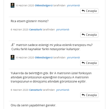
6 Haziran 2020
OkkesDulgerci
tarafından
yorumlandı
Cevapla
Rica etsem gösterir misiniz?
6 Haziran 2020
Canozturk
tarafından
yorumlandı
Cevapla
∗
matrisin sadece eslenigi mi yoksa eslenik tranzpozu mu?
A
∗
A
Cunku farkli kaynaklar farkli notasyonlar kullaniyor.
6 Haziran 2020
OkkesDulgerci
tarafından
yorumlandı
Cevapla
Yukarırda da belirttiğim gibi. Bir A matrisinin üstel fonksiyon
altındaki görüntüsünün eşleniğinin transpozu A matrisinin
transpozunun e dönüşümü altındaki görüntüsüne eşittir.
6 Haziran 2020
Canozturk
tarafından
yorumlandı
Cevapla
Onu da senin yapabilmen gerekir.