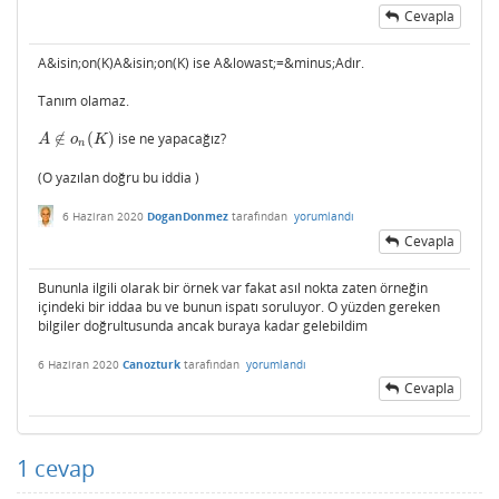
Cevapla
A&isin;on(K)A&isin;on(K) ise A&lowast;=&minus;Adır.
Tanım olamaz.
∉
(
)
ise ne yapacağız?
A
∉
o
n
(
K
)
A
o
K
n
(O yazılan doğru bu iddia )
6 Haziran 2020
DoganDonmez
tarafından
yorumlandı
Cevapla
Bununla ilgili olarak bir örnek var fakat asıl nokta zaten örneğin
içindeki bir iddaa bu ve bunun ispatı soruluyor. O yüzden gereken
bilgiler doğrultusunda ancak buraya kadar gelebildim
6 Haziran 2020
Canozturk
tarafından
yorumlandı
Cevapla
1
cevap