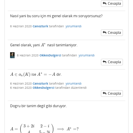
Cevapla
Nasıl yani bu soru için mi genel olarak mı soruyorsunuz?
6 Haziran 2020
Canozturk
tarafından
yorumlandı
Cevapla
∗
Genel olarak, yani
nasil tanimlaniyor.
A
∗
A
6 Haziran 2020
OkkesDulgerci
tarafından
yorumlandı
Cevapla
∗
∈
(
)
ise
=
−
dır.
A
∈
o
n
(
K
)
A
∗
=
−
A
A
o
K
A
A
n
6 Haziran 2020
Canozturk
tarafından
yorumlandı
6 Haziran 2020
OkkesDulgerci
tarafından
düzenlendi
Cevapla
Dogru bir tanim degil gibi duruyor.
3
+
2
2
−
(
)
i
i
∗
=
⟹
=
?
A
=
(
3
+
2
i
2
−
i
4
5
−
3
i
)
⟹
A
∗
=
?
A
A
4
5
−
3
i