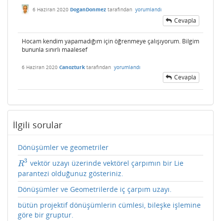
6 Haziran 2020
DoganDonmez
tarafından
yorumlandı
Cevapla
Hocam kendim yapamadığım için öğrenmeye çalışıyorum. Bilgim
bununla sınırlı maalesef
6 Haziran 2020
Canozturk
tarafından
yorumlandı
Cevapla
İlgili sorular
Dönüşümler ve geometriler
3
vektör uzayı üzerinde vektörel çarpımın bir Lie
R
3
R
parantezi olduğunuz gösteriniz.
Dönüşümler ve Geometrilerde iç çarpım uzayı.
bütün projektif dönüşümlerin cümlesi, bileşke işlemine
göre bir gruptur.