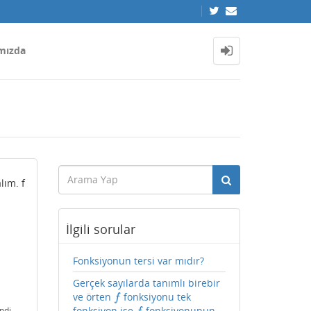
mızda
lım. f
İlgili sorular
Fonksiyonun tersi var mıdır?
Gerçek sayılarda tanımlı birebir
ve örten
fonksiyonu tek
f
f
fonksiyon ise
fonksiyonunun
ndi