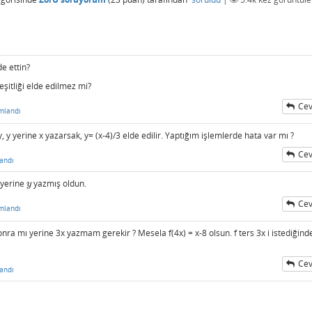
de ettin?
eşitliği elde edilmez mi?
Cev
mlandı
 y, y yerine x yazarsak, y= (x-4)/3 elde edilir. Yaptığım işlemlerde hata var mı ?
Cev
andı
yerine
yazmış oldun.
y
y
Cev
mlandı
sonra mı yerine 3x yazmam gerekir ? Mesela f(4x) = x-8 olsun. f ters 3x i istediğind
Cev
andı