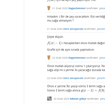
f
(
3
x
)
f
x
21 Ocak 2020
DoganDonmez
tarafından
yoru
Anladım :) Bir de şey soracaktım. f(x) verildi
mu sağa almalıyım ?
21 Ocak 2020
ZorU soruyorum
tarafından
yoruml
Şöyle düşün:
(
|
|
−
1
)
i hesaplarken önce mutlak değer 
f
(
|
x
|
−
1
)
f
x
Grafik için de aynı sırada yapmalısın.
22 Ocak 2020
DoganDonmez
tarafından
yoru
Önce mutlak alıyoruz sonra 1 çıkarıyoruz. Pek
sağa alıp mı x yerine 3x yazacağız burada ka
22 Ocak 2020
ZorU soruyorum
tarafından
yoruml
Önce
yerine
3
yazıp sonra
1
birim sağa a
x
3
x
1
x
x
Sonra
1
birim sağa alınca
(
−
1
)
=
(
3
(
1
g
(
x
−
1
)
=
f
(
3
(
x
−
1
)
)
=
f
g
x
f
23 Ocak 2020
lokman gökçe
tarafından
yor