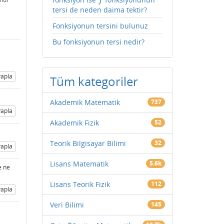
f
f
tersi de neden daima tektir?
Fonksiyonun tersini bulunuz
Bu fonksiyonun tersi nedir?
apla
Tüm kategoriler
Akademik Matematik
737
apla
Akademik Fizik
52
Teorik Bilgisayar Bilimi
32
apla
Lisans Matematik
5.6k
e ne
Lisans Teorik Fizik
112
apla
Veri Bilimi
145