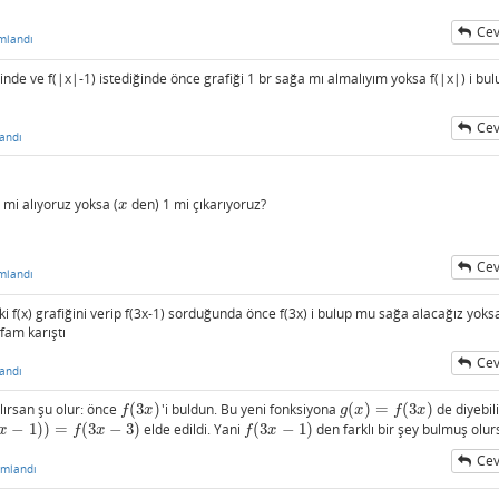
Cev
mlandı
ğinde ve f(|x|-1) istediğinde önce grafiği 1 br sağa mı almalıyım yoksa f(|x|) i bul
Cev
andı
mi alıyoruz yoksa (
den) 1 mi çıkarıyoruz?
x
x
Cev
mlandı
i f(x) grafiğini verip f(3x-1) sorduğunda önce f(3x) i bulup mu sağa alacağız yoks
fam karıştı
Cev
andı
lırsan şu olur: önce
(
3
)
'i buldun. Bu yeni fonksiyona
(
)
=
(
3
)
de diyebili
f
(
3
x
)
g
(
x
)
=
f
(
3
x
)
f
x
g
x
f
x
−
1
)
)
=
(
3
−
3
)
elde edildi. Yani
(
3
−
1
)
den farklı bir şey bulmuş olur
(
3
x
−
3
)
f
(
3
x
−
1
)
x
f
x
f
x
Cev
umlandı