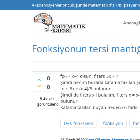
Akademisyenler öncülüğünde matematik/fizik/bilgisayar bi
Anasay
Fonksiyonun tersi mantığ
f(x) = x+4 olsun. f ters 3x = ?
0
Şimdi benim burada kafama takılan şeyle
0
ters 3x = (x-4)/3 bulunur.
Şimdi de f ters x i bulalım. f ters x = x
5.4k
kez
bulunur.
görüntülendi
Kafama takılan buydu neden iki farklı s
ters-fonksiyon
fonksiyon
fon
21 Ocak 2020
Orta Öğretim Matematik
kate