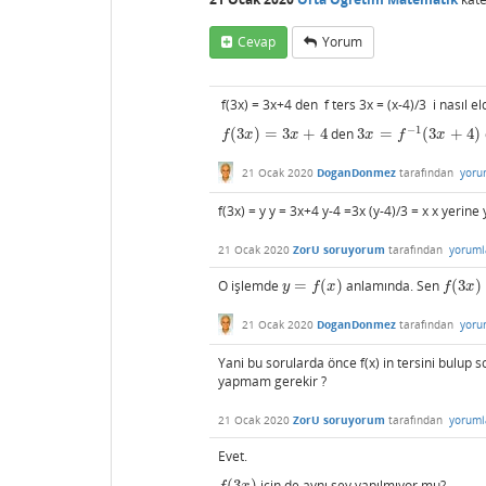
Cevap
Yorum
f(3x) = 3x+4 den f ters 3x = (x-4)/3 i nasıl el
−
1
(
3
)
=
3
+
4
den
3
=
(
3
+
4
)
f
(
3
x
)
=
3
x
+
4
3
x
=
f
−
1
(
3
x
+
4
)
f
x
x
x
f
x
21 Ocak 2020
DoganDonmez
tarafından
yoru
f(3x) = y y = 3x+4 y-4 =3x (y-4)/3 = x x yerine
21 Ocak 2020
ZorU soruyorum
tarafından
yoruml
O işlemde
=
(
)
anlamında. Sen
(
3
)
y
=
f
(
x
)
f
(
3
x
)
y
f
x
f
x
21 Ocak 2020
DoganDonmez
tarafından
yoru
Yani bu sorularda önce f(x) in tersini bulup 
yapmam gerekir ?
21 Ocak 2020
ZorU soruyorum
tarafından
yoruml
Evet.
(
3
)
için de aynı şey yapılmıyor mu?