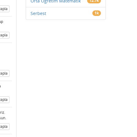
Orta Öğretim Matematik
12.7k
apla
Serbest
1k
up
apla
apla
a
apla
riz.
sun.
apla