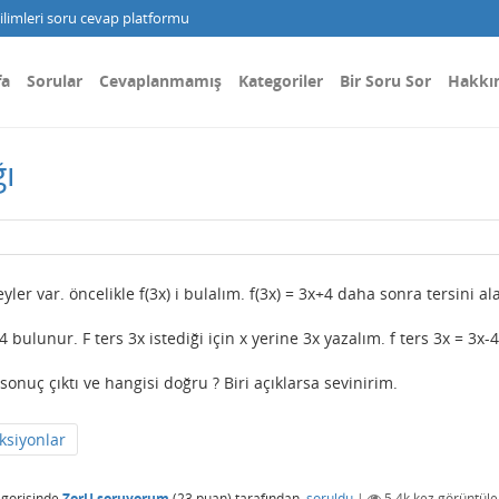
limleri soru cevap platformu
fa
Sorular
Cevaplanmamış
Kategoriler
Bir Soru Sor
Hakkı
ı
r var. öncelikle f(3x) i bulalım. f(3x) = 3x+4 daha sonra tersini ala
-4 bulunur. F ters 3x istediği için x yerine 3x yazalım. f ters 3x = 3x-4
onuç çıktı ve hangisi doğru ? Biri açıklarsa sevinirim.
ksiyonlar
gorisinde
ZorU soruyorum
(
23
puan)
tarafından
soruldu
|
5.4k
kez görüntüle