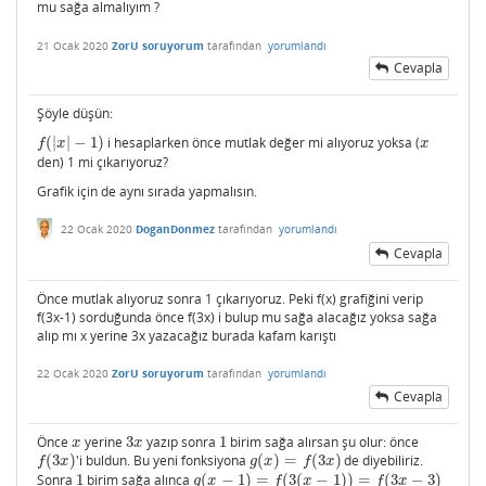
mu sağa almalıyım ?
21 Ocak 2020
ZorU soruyorum
tarafından
yorumlandı
Cevapla
Şöyle düşün:
(
|
|
−
1
)
i hesaplarken önce mutlak değer mi alıyoruz yoksa (
f
(
|
x
|
−
1
)
x
f
x
x
den) 1 mi çıkarıyoruz?
Grafik için de aynı sırada yapmalısın.
22 Ocak 2020
DoganDonmez
tarafından
yorumlandı
Cevapla
Önce mutlak alıyoruz sonra 1 çıkarıyoruz. Peki f(x) grafiğini verip
f(3x-1) sorduğunda önce f(3x) i bulup mu sağa alacağız yoksa sağa
alıp mı x yerine 3x yazacağız burada kafam karıştı
22 Ocak 2020
ZorU soruyorum
tarafından
yorumlandı
Cevapla
Önce
yerine
3
yazıp sonra
1
birim sağa alırsan şu olur: önce
x
3
x
1
x
x
(
3
)
'i buldun. Bu yeni fonksiyona
(
)
=
(
3
)
de diyebiliriz.
f
(
3
x
)
g
(
x
)
=
f
(
3
x
)
f
x
g
x
f
x
Sonra
1
birim sağa alınca
(
−
1
)
=
(
3
(
−
1
)
)
=
(
3
−
3
)
1
g
(
x
−
1
)
=
f
(
3
(
x
−
1
)
)
=
f
(
3
x
−
3
)
g
x
f
x
f
x