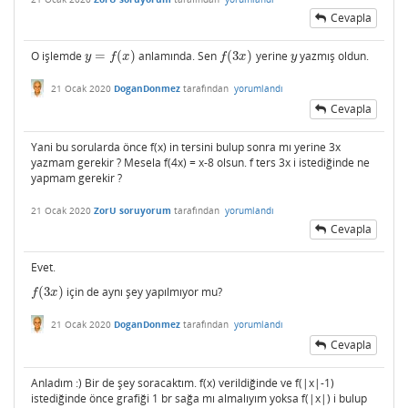
Cevapla
O işlemde
=
(
)
anlamında. Sen
(
3
)
yerine
yazmış oldun.
y
=
f
(
x
)
f
(
3
x
)
y
y
f
x
f
x
y
21 Ocak 2020
DoganDonmez
tarafından
yorumlandı
Cevapla
Yani bu sorularda önce f(x) in tersini bulup sonra mı yerine 3x
yazmam gerekir ? Mesela f(4x) = x-8 olsun. f ters 3x i istediğinde ne
yapmam gerekir ?
21 Ocak 2020
ZorU soruyorum
tarafından
yorumlandı
Cevapla
Evet.
(
3
)
için de aynı şey yapılmıyor mu?
f
(
3
x
)
f
x
21 Ocak 2020
DoganDonmez
tarafından
yorumlandı
Cevapla
Anladım :) Bir de şey soracaktım. f(x) verildiğinde ve f(|x|-1)
istediğinde önce grafiği 1 br sağa mı almalıyım yoksa f(|x|) i bulup