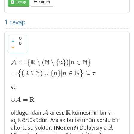
Cevap
Yorum
1
cevap
0
0
∣
R
N
N
:
=
∖
(
∖
{
}
)
∈
{
}
A
:=
{
R
∖
(
N
∖
{
n
}
)
|
n
∈
N
}
=
{
(
R
∖
N
)
∪
{
n
}
|
n
∈
N
}
⊆
τ
A
∣
n
n
∣
R
N
N
=
(
∖
)
∪
{
}
∈
⊆
{
}
∣
n
n
τ
ve
R
∪
=
A
∪
A
=
R
R
olduğundan
ailesi,
kümesinin bir
-
A
A
R
τ
τ
açık örtüsüdür. Ancak bu örtünün sonlu bir
R
altörtüsü yoktur.
(Neden?)
Dolayısıyla
R