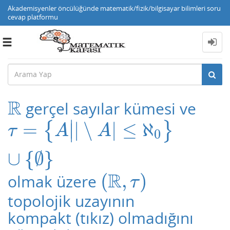
Akademisyenler öncülüğünde matematik/fizik/bilgisayar bilimleri soru
cevap platformu
Toggle
navigation
R
gerçel sayılar kümesi ve
R
∣
=
|
∖
|
≤
ℵ
{
}
τ
=
{
A
|
|
∖
A
|
≤
ℵ
0
}
∪
{
∅
}
∣
τ
A
A
0
∪
{
∅
}
R
(
,
)
olmak üzere
(
R
,
τ
)
τ
topolojik uzayının
kompakt (tıkız) olmadığını