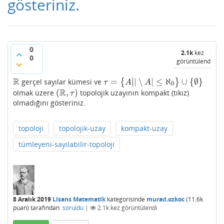
gösteriniz.
0
2.1k
kez
0
görüntülendi
∣
R
=
|
∖
|
≤
ℵ
∪
{
∅
}
gerçel sayılar kümesi ve
{
}
∣
R
τ
=
{
A
|
|
∖
A
|
≤
ℵ
0
}
∪
{
∅
}
τ
A
A
0
R
(
,
)
olmak üzere
topolojik uzayının kompakt (tıkız)
(
R
,
τ
)
τ
olmadığını gösteriniz.
topoloji
topolojik-uzay
kompakt-uzay
tümleyeni-sayılabilir-topoloji
8 Aralık 2019
Lisans Matematik
kategorisinde
murad.ozkoc
(
11.6k
puan)
tarafından
soruldu
|
2.1k
kez görüntülendi