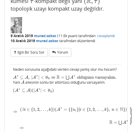
R
(
,
)
kümesi
-kompakt değil yani
τ
(
R
,
τ
)
τ
τ
topolojik uzayı kompakt uzay değildir.
9 Aralık 2019
murad.ozkoc
(
11.6k
puan)
tarafından
cevaplandı
10 Aralık 2019
murad.ozkoc
tarafından
düzenlendi
Ilgili Bir Soru Sor
Yorum
Neden sorusuna aşağıdaki verilen cevap yanlış olur mu hocam?
∗
∗
∗
R
⊆
,
|
|
<
ℵ
=
⋃
oldu
unu varsayalım.
A
A
∗
⊆
A
,
A
|
A
∗
A
|
<
ℵ
0
v
e
R
=
⋃
A
∗
olduğunu varsayalım.
A
v
e
ğ
0
Yani
ailesinin sonlu bir altörtüsü olduğunu varsayalım.
A
A
∗
∗
(
⊆
)
(
|
|
<
ℵ
)
(
A
A
∗
⊆
A
)
(
A
|
A
∗
|
A
<
ℵ
0
)
⇒
(
∃
i
∈
{
1
,
2
,
.
.
.
,
k
}
)
(
A
∗
=
{
{
n
i
}
|
i
∈
{
1
,
2
,
.
.
.
,
k
}
,
n
∈
N
}
)
R
=
⋃
A
∗
}
0
∗
N
∣
(
∃
∈
{
1
,
2
,
.
.
.
,
}
)
(
=
{
{
}
∈
{
1
,
2
,
.
.
.
,
}
,
∈
}
)
A
∣
i
k
n
i
k
n
i
⇒
∗
R
=
⋃
A
⇒