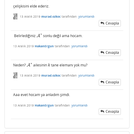
çelişkisini elde ederiz.
13 Aralık 2019
murad.ozkoc
tarafından
yorumlandı
Cevapla
∗
Belirlediğiniz
sonlu değil ama hocam.
A
A
∗
13 Aralık 2019
HakanErgun
tarafından
yorumlandı
Cevapla
∗
Neden?
ailesinin
tane elemanı yok mu?
A
A
∗
k
k
13 Aralık 2019
murad.ozkoc
tarafından
yorumlandı
Cevapla
Aaa evet hocam ya anladım şimdi.
13 Aralık 2019
HakanErgun
tarafından
yorumlandı
Cevapla