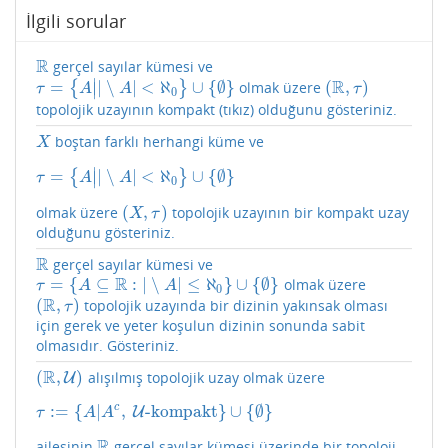
İlgili sorular
R
gerçel sayılar kümesi ve
R
∣
R
=
|
∖
|
<
ℵ
∪
{
∅
}
(
,
)
{
}
olmak üzere
∣
τ
=
{
A
|
|
∖
A
|
<
ℵ
0
}
∪
{
∅
}
(
R
,
τ
)
τ
A
A
τ
0
topolojik uzayının kompakt (tıkız) olduğunu gösteriniz.
boştan farklı herhangi küme ve
X
X
∣
=
|
∖
|
<
ℵ
∪
{
∅
}
{
}
∣
τ
=
{
A
|
|
∖
A
|
<
ℵ
0
}
∪
{
∅
}
τ
A
A
0
(
,
)
olmak üzere
topolojik uzayının bir kompakt uzay
(
X
,
τ
)
X
τ
olduğunu gösteriniz.
R
gerçel sayılar kümesi ve
R
R
=
{
⊆
:
|
∖
|
≤
ℵ
}
∪
{
∅
}
olmak üzere
τ
=
{
A
⊆
R
:
|
∖
A
|
≤
ℵ
0
}
∪
{
∅
}
τ
A
A
0
R
(
,
)
topolojik uzayında bir dizinin yakınsak olması
(
R
,
τ
)
τ
için gerek ve yeter koşulun dizinin sonunda sabit
olmasıdır. Gösteriniz.
R
(
,
)
alışılmış topolojik uzay olmak üzere
(
R
,
U
)
U
c
:
=
{
|
,
-kompakt
}
∪
{
∅
}
τ
:=
{
A
|
A
c
,
U
U
-kompakt
}
∪
{
∅
}
τ
A
A
R
ailesinin
gerçel sayılar kümesi üzerinde bir topoloji
R