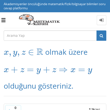
Akademisyenler öncülüğünde matematik/fizik/bilgisayar bilimleri soru
cevap platformu
Toggle
navigation
R
,
,
∈
olmak üzere
x
,
y
,
z
∈
R
x
y
z
+
=
+
⇒
=
x
+
z
=
y
+
z
⇒
x
=
y
x
z
y
z
x
y
olduğunu gösteriniz.
0
2.1k
kez