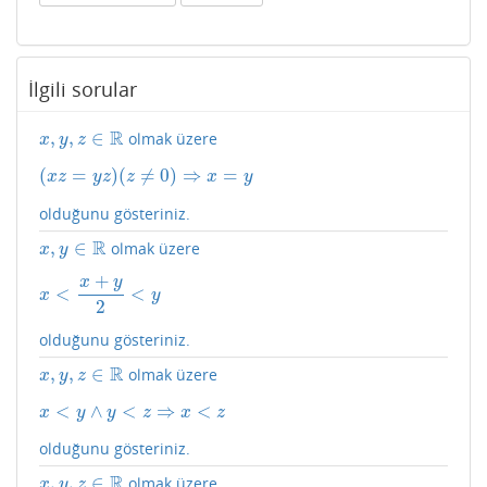
İlgili sorular
R
,
,
∈
olmak üzere
x
,
y
,
z
∈
R
x
y
z
(
=
)
(
≠
0
)
⇒
=
(
x
z
=
y
z
)
(
z
≠
0
)
⇒
x
=
y
x
z
y
z
z
x
y
olduğunu gösteriniz.
R
,
∈
olmak üzere
x
,
y
∈
R
x
y
+
x
y
<
<
x
<
x
+
y
2
<
y
x
y
2
olduğunu gösteriniz.
R
,
,
∈
olmak üzere
x
,
y
,
z
∈
R
x
y
z
<
∧
<
⇒
<
x
<
y
∧
y
<
z
⇒
x
<
z
x
y
y
z
x
z
olduğunu gösteriniz.
R
,
,
∈
olmak üzere
x
,
y
,
z
∈
R
x
y
z