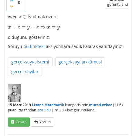
0
görüntülendi
R
,
,
∈
olmak üzere
x
,
y
,
z
∈
R
x
y
z
+
=
+
⇒
=
x
+
z
=
y
+
z
⇒
x
=
y
x
z
y
z
x
y
olduğunu gösteriniz.
Soruyu
bu linkteki
aksiyomlara sadık kalarak yanıtlayınız.
gerçel-sayı-sistemi
gerçel-sayılar-kümesi
gerçel-sayılar
15 Mart 2019
Lisans Matematik
kategorisinde
murad.ozkoc
(
11.6k
puan)
tarafından
soruldu
|
2.1k
kez görüntülendi
Cevap
Yorum