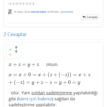
:-) :-) :-) :-) :-) :-) :-) :-)
18 Mayıs 2020
murad.ozkoc
tarafından
yorumlandı
Cevapla
2
Cevaplar
0
0
+
=
+
olsun.
x
+
z
=
y
+
z
x
z
y
z
=
+
0
=
+
(
+
(
−
)
)
=
+
x
=
x
+
0
=
x
+
(
z
+
(
−
z
)
)
=
x
+
z
+
(
−
z
)
=
y
+
z
−
z
=
y
+
0
=
y
x
x
x
z
z
x
z
+
(
−
)
=
+
−
=
+
0
=
z
y
z
z
y
y
olur. Yani
soldan sadeleştirme
yapılabildiği
gibi (
kanıt için bakınız
) sağdan da
sadeleştirme yapılabilir.