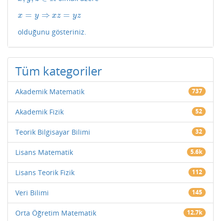
=
⇒
=
x
=
y
⇒
x
z
=
y
z
x
y
x
z
y
z
olduğunu gösteriniz.
Tüm kategoriler
Akademik Matematik
737
Akademik Fizik
52
Teorik Bilgisayar Bilimi
32
Lisans Matematik
5.6k
Lisans Teorik Fizik
112
Veri Bilimi
145
Orta Öğretim Matematik
12.7k