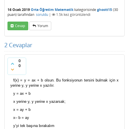
16 Ocak 2019
Orta Öğretim Matematik
kategorisinde
ghostt15
(
30
puan)
tarafından
soruldu
|
1.5k
kez görüntülendi
Cevap
Yorum
2
Cevaplar
0
0
f(x) = y = ax + b olsun. Bu fonksiyonun tersini bulmak için x
yerine y, y yerine x yazılır.
y = ax + b
x yerine y, y yerine x yazarsak;
x = ay + b
x– b = ay
y’yi tek başına bırakalım