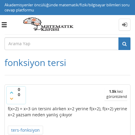
Akademisyenler öncülüğünde matematik/fizik/bilgisayar bilimleri soru
cevap platformu
Toggle
navigation
fonksiyon tersi
0
1.5k
kez
0
görüntülendi
f(x+2) = x+3 ün tersini alirken x+2 yerine f(x+2), f(x+2) yerine
x+2 yazsam neden yanlış çıkıyor
ters-fonksiyon