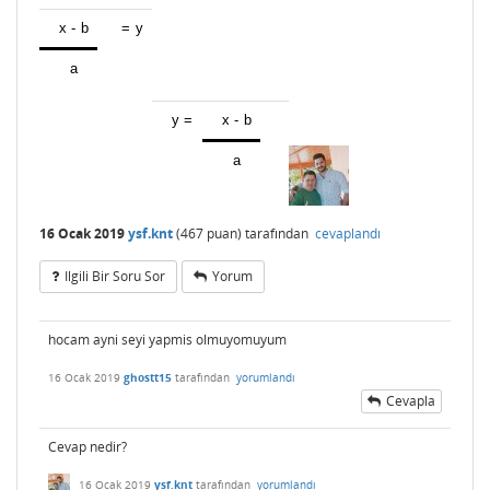
x - b
= y
a
y =
x - b
a
16 Ocak 2019
ysf.knt
(
467
puan)
tarafından
cevaplandı
Ilgili Bir Soru Sor
Yorum
hocam ayni seyi yapmis olmuyomuyum
16 Ocak 2019
ghostt15
tarafından
yorumlandı
Cevapla
Cevap nedir?
16 Ocak 2019
ysf.knt
tarafından
yorumlandı