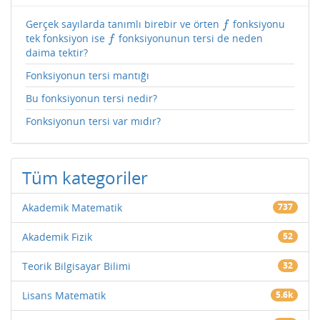
Gerçek sayılarda tanımlı birebir ve örten
fonksiyonu
f
f
tek fonksiyon ise
fonksiyonunun tersi de neden
f
f
daima tektir?
Fonksiyonun tersi mantığı
Bu fonksiyonun tersi nedir?
Fonksiyonun tersi var mıdır?
Tüm kategoriler
Akademik Matematik
737
Akademik Fizik
52
Teorik Bilgisayar Bilimi
32
Lisans Matematik
5.6k