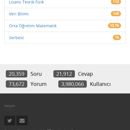
Lisans Teorik Fizik
112
Veri Bilimi
145
Orta Öğretim Matematik
12.7k
Serbest
1k
20,359
Soru
21,912
Cevap
73,672
Yorum
3,980,066
Kullanıcı
İletişim