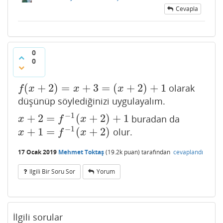
Cevapla
0
0
(
+
2
)
=
+
3
=
(
+
2
)
+
1
olarak
f
(
x
+
2
)
=
x
+
3
=
(
x
+
2
)
+
1
f
x
x
x
düşünüp söylediğinizi uygulayalım.
−
1
+
2
=
(
+
2
)
+
1
buradan da
x
+
2
=
f
−
1
(
x
+
2
)
+
1
x
f
x
−
1
+
1
=
(
+
2
)
olur.
x
+
1
=
f
−
1
(
x
+
2
)
x
f
x
17 Ocak 2019
Mehmet Toktaş
(
19.2k
puan)
tarafından
cevaplandı
Ilgili Bir Soru Sor
Yorum
İlgili sorular