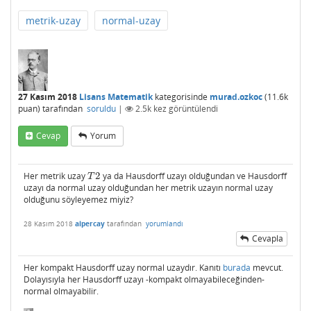
metrik-uzay
normal-uzay
27 Kasım 2018
Lisans Matematik
kategorisinde
murad.ozkoc
(
11.6k
puan)
tarafından
soruldu
|
2.5k
kez görüntülendi
Cevap
Yorum
Her metrik uzay
2
ya da Hausdorff uzayı olduğundan ve Hausdorff
T
2
T
uzayı da normal uzay olduğundan her metrik uzayın normal uzay
olduğunu söyleyemez miyiz?
28 Kasım 2018
alpercay
tarafından
yorumlandı
Cevapla
Her kompakt Hausdorff uzay normal uzaydır. Kanıtı
burada
mevcut.
Dolayısıyla her Hausdorff uzayı -kompakt olmayabileceğinden-
normal olmayabilir.