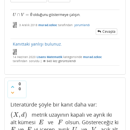
∩
=
∅
olduğunu göstermeye çalışın.
U
∩
V
=
∅
U
V
3 Aralık 2018
murad.ozkoc
tarafından
yorumlandı
Cevapla
Kanıttaki yanlışı bulunuz.
14 Haziran 2020
Lisans Matematik
kategorisinde
murad.ozkoc
tarafından
soruldu
|
940
kez görüntülendi
0
0
Literatürde şöyle bir kanıt daha var:
(
,
)
metrik uzayının kapalı ve ayrık iki
(
X
,
d
)
X
d
alt kümesi
ve
olsun. Göstereceğiz ki
E
F
E
F
ve
yi içeren ayrık
ve
açık alt
E
F
U
V
E
F
U
V