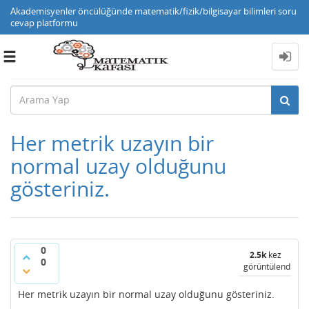
Akademisyenler öncülüğünde matematik/fizik/bilgisayar bilimleri soru
cevap platformu
Toggle
navigation
Her metrik uzayın bir
normal uzay olduğunu
gösteriniz.
0
2.5k
kez
0
görüntülendi
Her metrik uzayın bir normal uzay olduğunu gösteriniz.