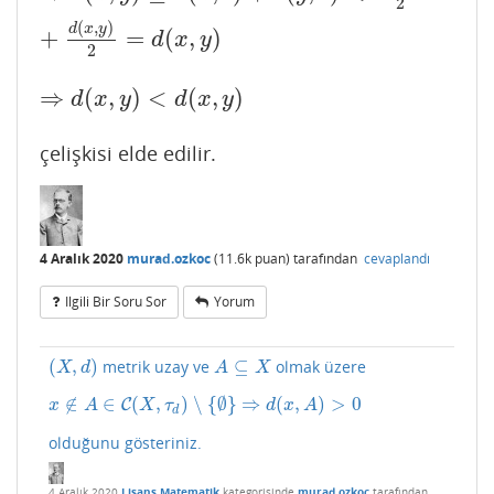
2
(
,
)
d
x
y
+
=
(
,
)
d
x
y
2
⇒
(
,
)
<
(
,
)
⇒
d
(
x
,
y
)
<
d
(
x
,
y
)
d
x
y
d
x
y
çelişkisi elde edilir.
4 Aralık 2020
murad.ozkoc
(
11.6k
puan)
tarafından
cevaplandı
Ilgili Bir Soru Sor
Yorum
(
,
)
⊆
metrik uzay ve
olmak üzere
(
X
,
d
)
A
⊆
X
X
d
A
X
∉
∈
(
,
)
∖
{
∅
}
⇒
(
,
)
>
0
x
∉
C
A
∈
C
(
X
,
τ
d
)
∖
{
∅
}
⇒
d
(
x
,
A
)
>
0
x
A
X
τ
d
x
A
d
olduğunu gösteriniz.
4 Aralık 2020
Lisans Matematik
kategorisinde
murad.ozkoc
tarafından