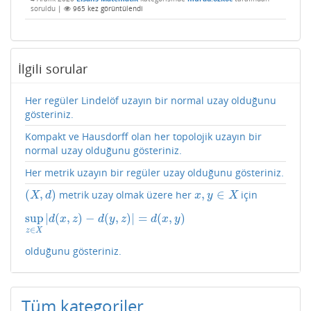
soruldu
|
965
kez görüntülendi
İlgili sorular
Her regüler Lindelöf uzayın bir normal uzay olduğunu
gösteriniz.
Kompakt ve Hausdorff olan her topolojik uzayın bir
normal uzay olduğunu gösteriniz.
Her metrik uzayın bir regüler uzay olduğunu gösteriniz.
(
,
)
,
∈
metrik uzay olmak üzere her
için
(
X
,
d
)
x
,
y
∈
X
X
d
x
y
X
sup
|
(
,
)
−
(
,
)
|
=
(
,
)
sup
z
∈
X
|
d
(
x
,
z
)
−
d
(
y
,
z
)
|
=
d
(
x
,
y
)
d
x
z
d
y
z
d
x
y
∈
z
X
olduğunu gösteriniz.
Tüm kategoriler