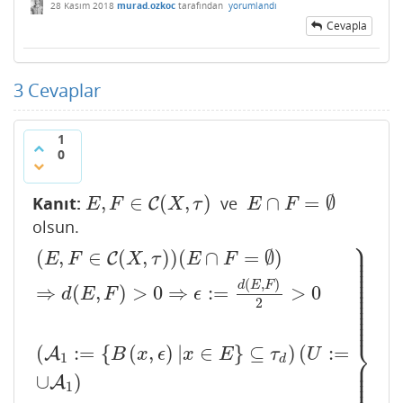
28 Kasım 2018
murad.ozkoc
tarafından
yorumlandı
Cevapla
3
Cevaplar
1
0
,
∈
(
,
)
∩
=
∅
Kanıt:
ve
E
,
F
∈
C
(
X
,
τ
C
)
E
∩
F
=
∅
E
F
X
τ
E
F
olsun.
⎫
⎪
⎪
(
,
∈
(
,
)
)
(
∩
=
∅
)
⎪
C
E
F
X
τ
E
F
⎪
⎪
⎪
⎪
⎪
(
,
)
d
E
F
⎪
⇒
(
,
)
>
0
⇒
:
=
>
0
⎪
d
E
F
ϵ
⎪
2
⎪
⎪
⎪
⎪
⎬
(
:
=
{
(
,
)
|
∈
}
⊆
)
(
:
=
A
B
x
ϵ
x
E
τ
U
1
⎪
(
E
,
F
∈
C
(
X
,
τ
)
)
(
E
∩
F
=
∅
)
⇒
d
(
E
,
F
)
>
0
⇒
ϵ
:=
d
(
E
,
F
)
2
>
0
(
A
1
:=
{
B
d
⎪
⎪
⎪
∪
)
A
1