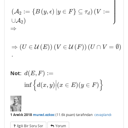
⎪
⎪
⎪
⎪
⎪
⎪
⎪
⎪
⎪
⎪
⎭
⎪
(
:
=
{
(
,
)
|
∈
}
⊆
)
(
:
=
A
B
y
ϵ
y
F
τ
V
2
d
∪
)
A
2
⇒
⇒
(
∈
(
)
)
(
∈
(
)
)
(
∩
=
∅
)
U
U
U
E
V
F
U
V
⇒
(
U
∈
U
(
E
)
)
(
V
∈
U
(
F
)
)
(
U
∩
V
=
∅
)
.
.
(
,
)
:
=
Not:
d
(
E
,
F
)
:=
inf
{
d
(
x
,
y
)
|
(
x
∈
E
)
(
y
∈
F
)
}
d
E
F
{
}
∣
inf
(
,
)
(
∈
)
(
∈
)
d
x
y
x
E
y
F
∣
1 Aralık 2018
murad.ozkoc
(
11.6k
puan)
tarafından
cevaplandı
Ilgili Bir Soru Sor
Yorum