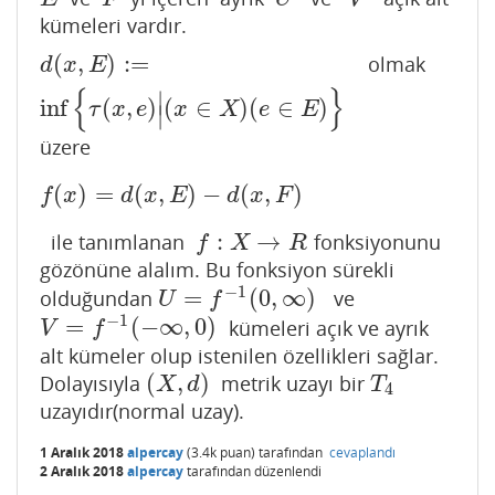
kümeleri vardır.
(
,
)
:
=
olmak
d
(
x
,
E
)
:=
inf
{
τ
(
x
,
e
)
|
(
x
∈
X
)
(
e
∈
E
)
}
d
x
E
{
}
∣
inf
(
,
)
(
∈
)
(
∈
)
τ
x
e
x
X
e
E
∣
üzere
(
)
=
(
,
)
−
(
,
)
f
(
x
)
=
d
(
x
,
E
)
−
d
(
x
,
F
)
f
x
d
x
E
d
x
F
:
→
ile tanımlanan
fonksiyonunu
f
:
X
→
R
f
X
R
gözönüne alalım. Bu fonksiyon sürekli
−
1
=
(
0
,
∞
)
olduğundan
ve
U
=
f
−
1
(
0
,
∞
)
U
f
−
1
=
(
−
∞
,
0
)
kümeleri açık ve ayrık
V
=
f
−
1
(
−
∞
,
0
)
V
f
alt kümeler olup istenilen özellikleri sağlar.
(
,
)
Dolayısıyla
metrik uzayı bir
(
X
,
d
)
T
4
X
d
T
4
uzayıdır(normal uzay).
1 Aralık 2018
alpercay
(
3.4k
puan)
tarafından
cevaplandı
2 Aralık 2018
alpercay
tarafından
düzenlendi