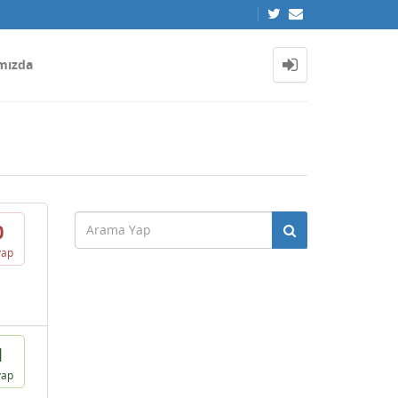
mızda
0
vap
1
vap