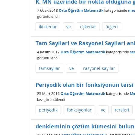
K, MN üzerinde bir nokta olduğuna 
7 Ocak 2018
Orta Öğretim Matematik
kategorisinde
mes
görüntülendi
ikizkenar
ve
eşkenar
üçgen
Tam Sayilari ve Rasyonel Sayilari an
4 Kasım 2017
Orta Öğretim Matematik
kategorisinde
se
görüntülendi
tamsayılar
ve
rasyonel-sayilar
Periyodik olan bir fonksiyonun tersi
25 Mart 2016
Orta Öğretim Matematik
kategorisinde
Me
kez görüntülendi
periyodik
fonksiyonlar
ve
tersleri
denkleminin çözüm kümesini bulun