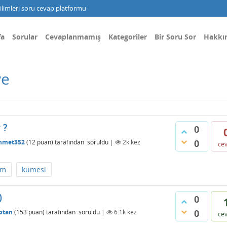
limleri soru cevap platformu
fa
Sorular
Cevaplanmamış
Kategoriler
Bir Soru Sor
Hakkı
ve
 ?
0
0
hmet352
(
12
puan)
tarafından
soruldu
|
2k
kez
ce
im
kumesi
)
0
0
ptan
(
153
puan)
tarafından
soruldu
|
6.1k
kez
ce