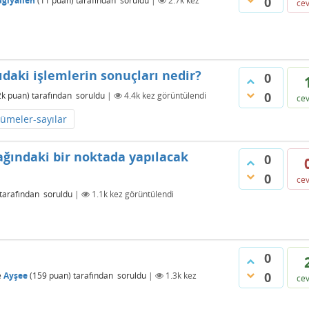
0
uglyalien
(
11
puan)
tarafından
soruldu
|
2.7k
kez
ce
ıdaki işlemlerin sonuçları nedir?
0
0
2k
puan)
tarafından
soruldu
|
4.4k
kez görüntülendi
ce
kümeler-sayılar
zağındaki bir noktada yapılacak
0
0
ce
tarafından
soruldu
|
1.1k
kez görüntülendi
0
0
e
Ayşee
(
159
puan)
tarafından
soruldu
|
1.3k
kez
ce