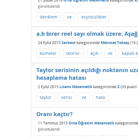
21 Şubat 2016
Orta Öğretim Matematik
kategorisinde
x
görüntülendi
denklem
ve
esşitsizlikler
a,b birer reel sayı olmak üzere; Aşağ
24 Eylül 2015
Serbest
kategorisinde
Mehmet Toktaş
(
19.
kümeler
teorisi-
açık
ve
kapalı-
Taylor serisinin açıldığı noktanın u
hesaplama hatası
2 Eylül 2015
Lisans Matematik
kategorisinde
Z
(
33
puan)
taylor
serisi
ve
hata
Oranı kaçtır?
11 Temmuz 2015
Orta Öğretim Matematik
kategorisind
görüntülendi