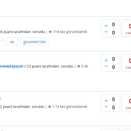
0
0
66
puan)
tarafından
soruldu
|
716
kez görüntülendi
ce
r
ve
geometriler
0
0
mmetSoyturk
(
123
puan)
tarafından
soruldu
|
5.4k
ce
ı
0
0
2
puan)
tarafından
soruldu
|
1.1k
kez görüntülendi
ce