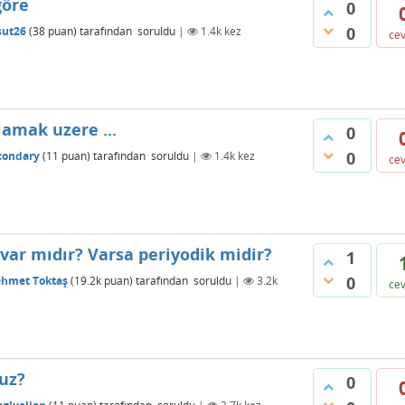
göre
0
0
ut26
(
38
puan)
tarafından
soruldu
|
1.4k
kez
ce
lamak uzere ...
0
0
condary
(
11
puan)
tarafından
soruldu
|
1.4k
kez
ce
 var mıdır? Varsa periyodik midir?
1
0
hmet Toktaş
(
19.2k
puan)
tarafından
soruldu
|
3.2k
ce
uz?
0