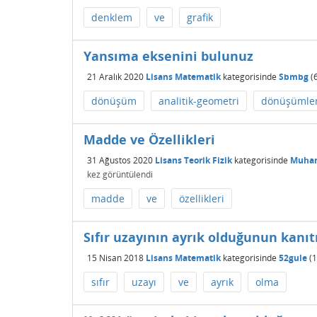
denklem
ve
grafik
Yansıma eksenini bulunuz
21 Aralık 2020
Lisans Matematik
kategorisinde
Sbmbg
(
dönüşüm
analitik-geometri
dönüşümle
Madde ve Özellikleri
31 Ağustos 2020
Lisans Teorik Fizik
kategorisinde
Muha
kez görüntülendi
madde
ve
özellikleri
Sıfır uzayının ayrık olduğunun kanıt
15 Nisan 2018
Lisans Matematik
kategorisinde
52gule
(
1
sıfır
uzayı
ve
ayrık
olma