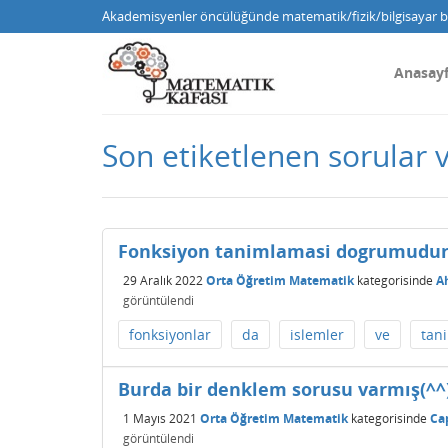
Akademisyenler öncülüğünde matematik/fizik/bilgisayar bi
Anasay
Son etiketlenen sorular 
Fonksiyon tanimlamasi dogrumudur
29 Aralık 2022
Orta Öğretim Matematik
kategorisinde
A
görüntülendi
fonksiyonlar
da
islemler
ve
tan
Burda bir denklem sorusu varmış(^^
1 Mayıs 2021
Orta Öğretim Matematik
kategorisinde
Ca
görüntülendi