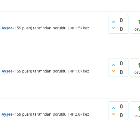
0
0
e
Ayşee
(
159
puan)
tarafından
soruldu
|
1.5k
kez
ce
0
0
e
Ayşee
(
159
puan)
tarafından
soruldu
|
1.6k
kez
ce
0
0
e
Ayşee
(
159
puan)
tarafından
soruldu
|
2.8k
kez
ce