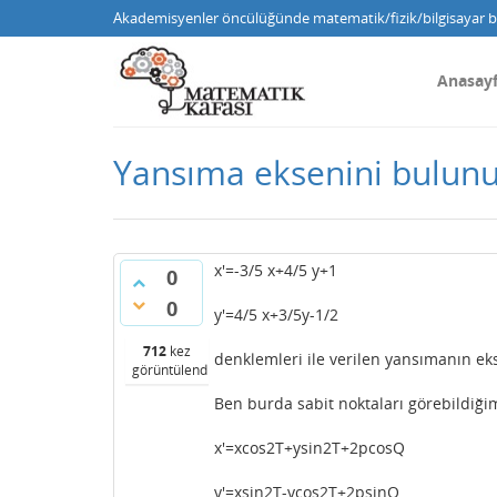
Akademisyenler öncülüğünde matematik/fizik/bilgisayar bi
Anasay
Yansıma eksenini bulun
x'=-3/5 x+4/5 y+1
0
0
y'=4/5 x+3/5y-1/2
712
kez
denklemleri ile verilen yansımanın ek
görüntülendi
Ben burda sabit noktaları görebildi
x'=xcos2T+ysin2T+2pcosQ
y'=xsin2T-ycos2T+2psinQ