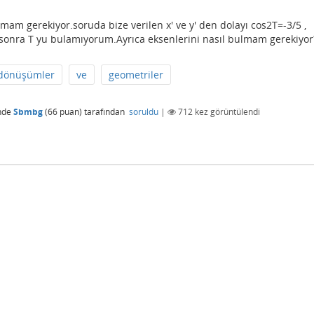
mam gerekiyor.soruda bize verilen x' ve y' den dolayı cos2T=-3/5 ,
onra T yu bulamıyorum.Ayrıca eksenlerini nasıl bulmam gerekiyor
dönüşümler
ve
geometriler
nde
Sbmbg
(
66
puan)
tarafından
soruldu
|
712
kez görüntülendi