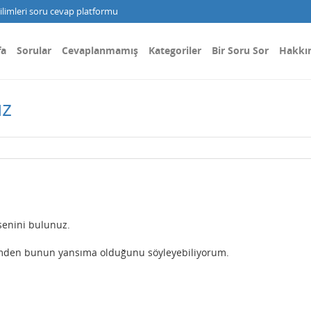
limleri soru cevap platformu
fa
Sorular
Cevaplanmamış
Kategoriler
Bir Soru Sor
Hakkı
uz
senini bulunuz.
ğimden bunun yansıma olduğunu söyleyebiliyorum.