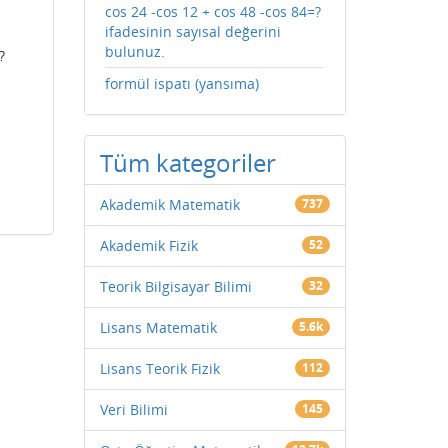
cos 24 -cos 12 + cos 48 -cos 84=?
ifadesinin sayısal değerini
bulunuz.
?
formül ispatı (yansıma)
Tüm kategoriler
Akademik Matematik
737
Akademik Fizik
52
Teorik Bilgisayar Bilimi
32
Lisans Matematik
5.6k
Lisans Teorik Fizik
112
Veri Bilimi
145