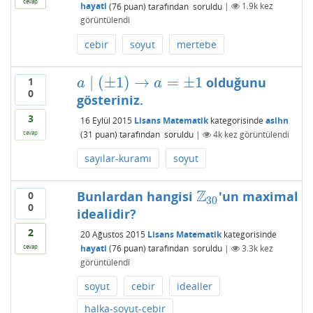
cevap
hayati
(
76
puan)
tarafından
soruldu
|
1.9k
kez
görüntülendi
cebir
soyut
mertebe
∣
(
±
1
)
→
=
±
1
olduğunu
1
a
∣
(
±
1
)
→
a
=
±
1
a
a
0
gösteriniz.
3
16 Eylül 2015
Lisans Matematik
kategorisinde
aslhn
cevap
(
31
puan)
tarafından
soruldu
|
4k
kez görüntülendi
sayılar-kuramı
soyut
Z
Bunlardan hangisi
'un maximal
0
Z
30
30
0
idealidir?
2
20 Ağustos 2015
Lisans Matematik
kategorisinde
hayati
(
76
puan)
tarafından
soruldu
|
3.3k
kez
cevap
görüntülendi
soyut
cebir
idealler
halka-soyut-cebir