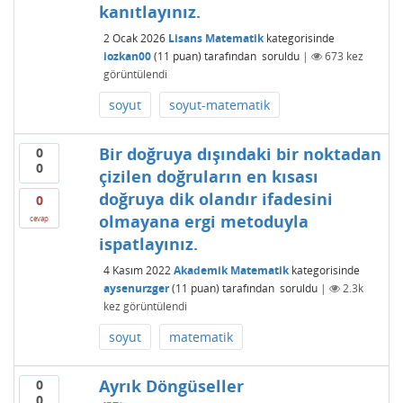
kanıtlayınız.
2 Ocak 2026
Lisans Matematik
kategorisinde
iozkan00
(
11
puan)
tarafından
soruldu
|
673
kez
görüntülendi
soyut
soyut-matematik
Bir doğruya dışındaki bir noktadan
0
0
çizilen doğruların en kısası
doğruya dik olandır ifadesini
0
olmayana ergi metoduyla
cevap
ispatlayınız.
4 Kasım 2022
Akademik Matematik
kategorisinde
aysenurzger
(
11
puan)
tarafından
soruldu
|
2.3k
kez görüntülendi
soyut
matematik
Ayrık Döngüseller
0
0