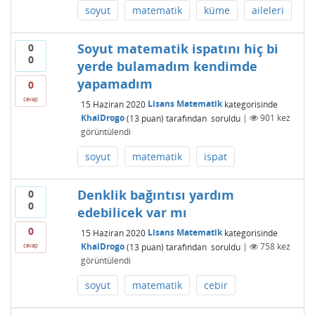
soyut
matematik
küme
aileleri
Soyut matematik ispatını hiç bi
0
0
yerde bulamadım kendimde
yapamadım
0
cevap
15 Haziran 2020
Lisans Matematik
kategorisinde
KhalDrogo
(
13
puan)
tarafından
soruldu
|
901
kez
görüntülendi
soyut
matematik
ispat
Denklik bağıntısı yardım
0
0
edebilicek var mı
0
15 Haziran 2020
Lisans Matematik
kategorisinde
KhalDrogo
(
13
puan)
tarafından
soruldu
|
758
kez
cevap
görüntülendi
soyut
matematik
cebir