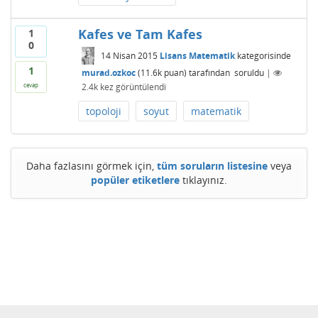
Kafes ve Tam Kafes
1
0
14 Nisan 2015
Lisans Matematik
kategorisinde
1
murad.ozkoc
(
11.6k
puan)
tarafından
soruldu
|
2.4k
kez görüntülendi
cevap
topoloji
soyut
matematik
Daha fazlasını görmek için,
tüm soruların listesine
veya
popüler etiketlere
tıklayınız.