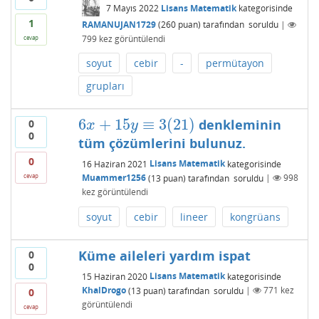
7 Mayıs 2022
Lisans Matematik
kategorisinde
1
RAMANUJAN1729
(
260
puan)
tarafından
soruldu
|
799
kez görüntülendi
cevap
soyut
cebir
-
permütayon
grupları
6
+
15
≡
3
(
21
)
denkleminin
0
6
x
+
15
y
≡
3
(
21
)
x
y
0
tüm çözümlerini bulunuz.
0
16 Haziran 2021
Lisans Matematik
kategorisinde
cevap
Muammer1256
(
13
puan)
tarafından
soruldu
|
998
kez görüntülendi
soyut
cebir
lineer
kongrüans
Küme aileleri yardım ispat
0
0
15 Haziran 2020
Lisans Matematik
kategorisinde
KhalDrogo
(
13
puan)
tarafından
soruldu
|
771
kez
0
görüntülendi
cevap