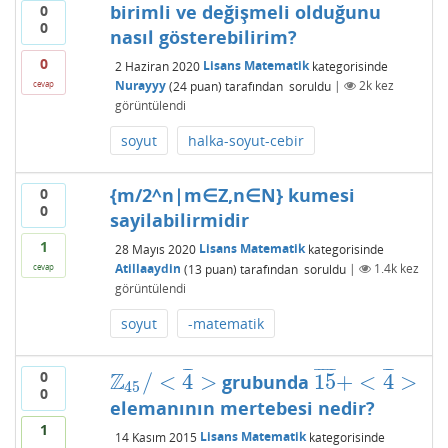
birimli ve değişmeli olduğunu
0
0
nasıl gösterebilirim?
0
2 Haziran 2020
Lisans Matematik
kategorisinde
Nurayyy
(
24
puan)
tarafından
soruldu
|
2k
kez
cevap
görüntülendi
soyut
halka-soyut-cebir
{m/2^n|m∈Z,n∈N} kumesi
0
0
sayilabilirmidir
1
28 Mayıs 2020
Lisans Matematik
kategorisinde
Atillaaydin
(
13
puan)
tarafından
soruldu
|
1.4k
kez
cevap
görüntülendi
soyut
-matematik
¯
¯
¯
¯
¯
¯
¯
¯
¯
¯
¯
0
Z
/
<
4
>
15
+
<
4
>
grubunda
Z
45
/
<
4
¯
>
15
¯
+
<
4
¯
>
45
0
elemanının mertebesi nedir?
1
14 Kasım 2015
Lisans Matematik
kategorisinde