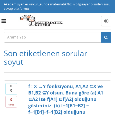
Akademisyenler öncülüğünde matematik/fizik/bilgisayar bilimleri soru
cevap platformu
Toggle
navigation
Son etiketlenen sorular
soyut
f : X →Y fonksiyonu, A1,A2 ⊆X ve
0
0
B1,B2 ⊆Y olsun. Buna göre (a) A1
⊆A2 ise f[A1] ⊆f[A2] olduğunu
0
gösteriniz. (b) f−1[B1−B2] =
cevap
f−1[B1]−f−1[B2] olduğunu