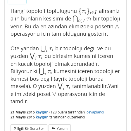
{
}
Hangi topoloji toplulugunu
alirsaniz
{
τ
i
}
i
∈
I
τ
∈
i
i
I
alin bunlarin kesisimi de
⋂
bir topoloji
⋂
i
∈
I
τ
i
τ
∈
i
i
I
∧
verir. Bu da en azindan elimizdeki posetin
∧
operasyonu icin tam oldugunu gosterir.
Ote yandan
⋃
bir topoloji degil ve bu
⋃
i
τ
i
τ
i
i
yuzden
⋁
bu birlesim kumesini iceren
⋁
i
τ
i
τ
i
i
en kucuk topoloji olmak zorundadir.
Biliyoruz ki
⋃
kumesini iceren topolojiler
⋃
i
τ
i
τ
i
i
kumesi bos degil (ayrik topoloji burda
mesela). O yuzden
⋁
tanimlanabilir.Yani
⋁
i
τ
i
τ
i
i
∨
elimizdeki poset
operasyonu icin de
∨
tamdir.
21 Mayıs 2015
kaygun
(
128
puan)
tarafından
cevaplandı
21 Mayıs 2015
kaygun
tarafından
düzenlendi
Ilgili Bir Soru Sor
Yorum