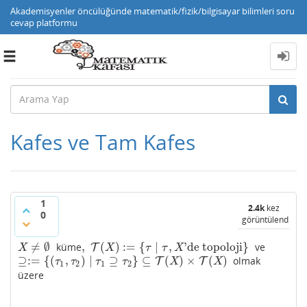
Akademisyenler öncülüğünde matematik/fizik/bilgisayar bilimleri soru
cevap platformu
Toggle
navigation
Kafes ve Tam Kafes
1
2.4k
kez
0
görüntülendi
≠
∅
,
(
)
:
=
{
∣
,
'de topoloji
}
küme
ve
X
≠
∅
,
T
T
(
X
)
:=
{
τ
∣
τ
,
X
'de topoloji
}
X
X
τ
τ
X
⊇
:
=
{
(
,
)
∣
⊇
}
⊆
(
)
×
(
)
olmak
⊇:=
{
(
τ
1
,
τ
2
)
∣
τ
1
⊇
τ
2
}
⊆
T
(
X
)
×
T
(
X
)
T
T
τ
τ
τ
τ
X
X
1
2
1
2
üzere