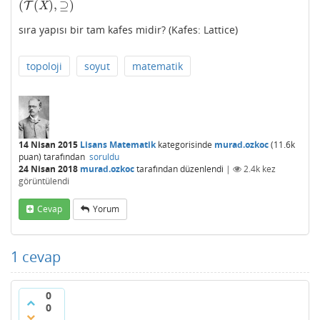
(
(
)
,
⊇
)
T
(
T
(
X
)
,
⊇
)
X
sıra yapısı bir tam kafes midir? (Kafes: Lattice)
topoloji
soyut
matematik
14 Nisan 2015
Lisans Matematik
kategorisinde
murad.ozkoc
(
11.6k
puan)
tarafından
soruldu
24 Nisan 2018
murad.ozkoc
tarafından
düzenlendi
|
2.4k
kez
görüntülendi
Cevap
Yorum
1
cevap
0
0