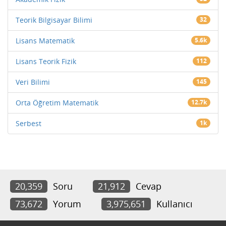
Teorik Bilgisayar Bilimi
32
Lisans Matematik
5.6k
Lisans Teorik Fizik
112
Veri Bilimi
145
Orta Öğretim Matematik
12.7k
Serbest
1k
20,359
Soru
21,912
Cevap
73,672
Yorum
3,975,651
Kullanıcı