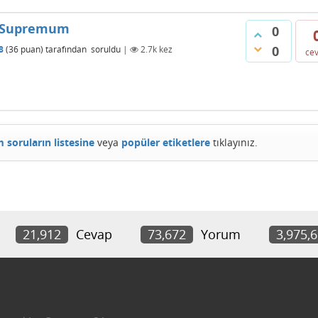
ve Supremum
0
0
8
(
36
puan)
tarafından
soruldu
|
2.7k
kez
ce
 soruların listesine
veya
popüler etiketlere
tıklayınız.
21,912
Cevap
73,672
Yorum
3,975,