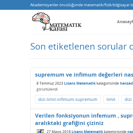
Akademisyenler öncülüğünde matematik/fizik/bilgisayar bi
Anasay
Son etiketlenen sorular
supremum ve infimum değerleri nas
8 Temmuz 2023
Lisans Matematik
kategorisinde
hanzad
görüntülendi
dizi-limit-infimum-supremum
limit
dizi
Verilen fonksiyonun infemum , supre
aralıktaki grafiğini çiziniz
27 Mayıs 2018
Lisans Matematik
kategorisinde
na