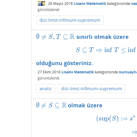
26 Mayıs 2018
Lisans Matematik
kategorisinde
na
görüntülendi
dizi-limit-infimum-supremum
R
∅
≠
,
⊆
sınırlı olmak üzere
∅
≠
S
,
T
⊆
R
S
T
⊆
⇒
inf
≤
inf
S
⊆
T
⇒
inf
T
≤
inf
S
T
T
olduğunu gösteriniz.
27 Ekim 2016
Lisans Matematik
kategorisinde
burcuayh
görüntülendi
analiz
dizi-limit-infimum-supremum
R
∅
≠
⊆
olmak üzere
∅
≠
S
⊆
R
S
∗
(
sup
(
)
:
=
(
sup
(
S
)
:=
s
S
s