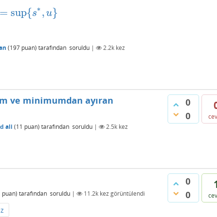
∗
=
sup
{
,
}
=
sup
{
s
∗
,
u
}
s
u
an
(
197
puan)
tarafından
soruldu
|
2.2k
kez
m ve minimumdan ayıran
0
0
ce
 ali
(
11
puan)
tarafından
soruldu
|
2.5k
kez
0
0
1
puan)
tarafından
soruldu
|
11.2k
kez görüntülendi
ce
iz