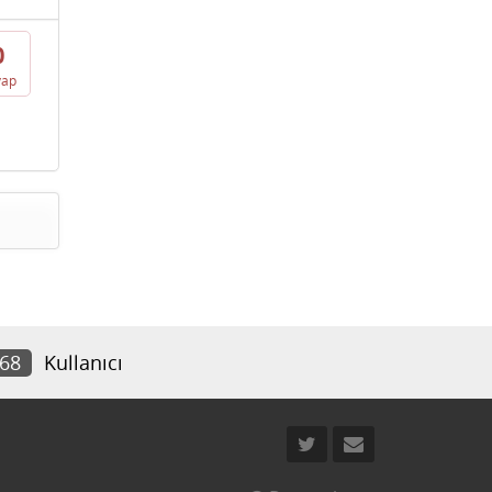
0
vap
668
Kullanıcı