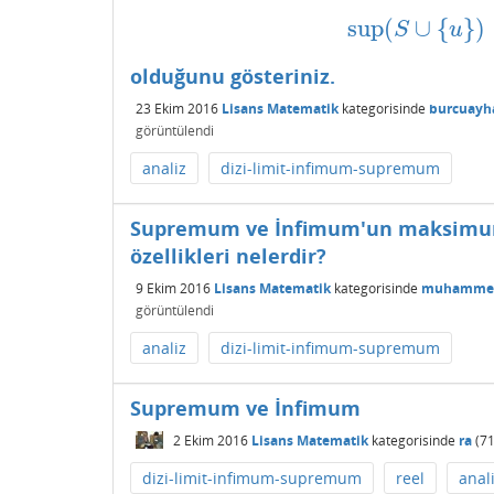
sup
(
∪
{
}
)
sup
(
S
∪
{
u
}
)
S
u
olduğunu gösteriniz.
23 Ekim 2016
Lisans Matematik
kategorisinde
burcuayh
görüntülendi
analiz
dizi-limit-infimum-supremum
Supremum ve İnfimum'un maksimu
özellikleri nelerdir?
9 Ekim 2016
Lisans Matematik
kategorisinde
muhammed
görüntülendi
analiz
dizi-limit-infimum-supremum
Supremum ve İnfimum
2 Ekim 2016
Lisans Matematik
kategorisinde
ra
(
7
dizi-limit-infimum-supremum
reel
anal