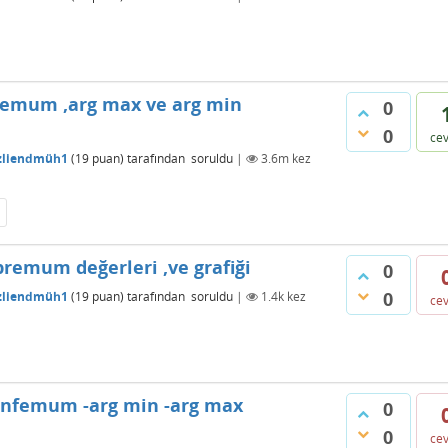
femum ,arg max ve arg min
0
0
ce
zliendmüh1
(
19
puan)
tarafından
soruldu
|
3.6m
kez
remum değerleri ,ve grafiği
0
0
zliendmüh1
(
19
puan)
tarafından
soruldu
|
1.4k
kez
ce
 infemum -arg min -arg max
0
0
ce