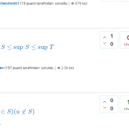
zliendmüh1
(
19
puan)
tarafından
soruldu
|
679
kez
1
0
ce
≤
sup
≤
sup
S
≤
sup
S
≤
sup
T
S
S
T
an
(
197
puan)
tarafından
soruldu
|
2.5k
kez
0
0
ce
∈
)
(
∉
)
∗
∈
S
)
(
u
∉
S
)
S
u
S
⇒
⇒