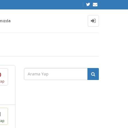
mızda
0
vap
1
vap