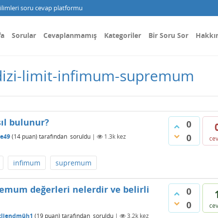
limleri soru cevap platformu
fa
Sorular
Cevaplanmamış
Kategoriler
Bir Soru Sor
Hakkı
 dizi-limit-infimum-supremum
ıl bulunur?
0
0
e49
(
14
puan)
tarafından
soruldu
|
1.3k
kez
ce
infimum
supremum
mum değerleri nelerdir ve belirli
0
0
ce
zliendmüh1
(
19
puan)
tarafından
soruldu
|
3.2k
kez