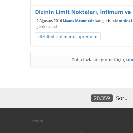
Dizinin Limit Noktaları, İnfimum 
9 Ağustos 2016
Lisans Matematik
kategorisinde
mrdnz1
görüntülendi
dizi-limit-infimum-supremum
Daha fazlasını görmek için,
tüm
20,359
Soru
İletişim