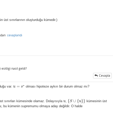
n üst sınırlarının oluşturduğu kümedir.)
ından
cevaplandı
)
esitligi nasil geldi?
Cevapla
∗
=
duğu var.
u
s
olması hipoteze aykırı bir durum olmaz mı?
u
=
s
∗
{
∪
{
}
}
 üst sınırları kümesinde olamaz. Dolayısıyla
u
,
S
u
kümesinin üst
u
{
S
∪
{
u
}
}
u
,
bu kümenin
supremumu olmaya aday değildir. O halde
u