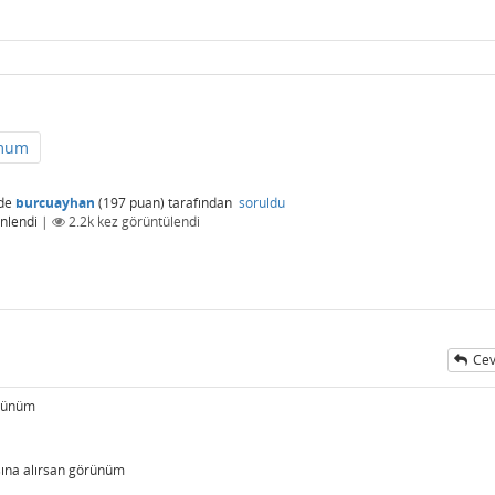
emum
de
burcuayhan
(
197
puan)
tarafından
soruldu
nlendi
|
2.2k
kez görüntülendi
Cev
örünüm
rasına alırsan görünüm