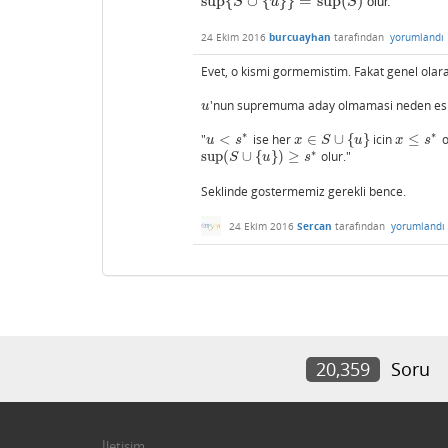
sup
{
∪
{
}
}
=
sup
(
)
S
u
S
olur.
sup
{
S
∪
{
u
}
}
=
sup
(
S
)
24 Ekim 2016
burcuayhan
tarafından
yorumlandı
Evet, o kismi gormemistim. Fakat genel olar
'nun supremuma aday olmamasi neden eski
u
u
∗
∗
"
<
ise her
∈
∪
{
}
icin
≤
o
u
<
s
∗
x
∈
S
∪
{
u
}
x
≤
s
∗
u
s
x
S
u
x
s
∗
sup
(
∪
{
}
)
≥
olur."
sup
(
S
∪
{
u
}
)
≥
s
∗
S
u
s
Seklinde gostermemiz gerekli bence.
24 Ekim 2016
Sercan
tarafından
yorumlandı
20,359
Soru
İletişim