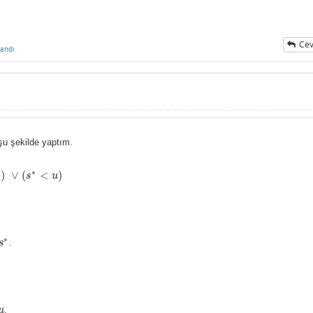
Cev
andı
 şu şekilde yaptım.
∗
∗
)
∨
(
<
)
s
u
∗
)
∨
(
s
∗
<
u
)
∗
s
.
s
∗
u
.
u