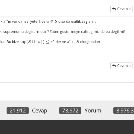
Cevapla
∗
ak
'in var olmasi yeterli ve
∈
olsa da esitlik saglanir.
s
∗
u
∈
S
s
u
S
 supremumu degistirmesin? Zaten gostermeye calistigimiz da bu degil mi?
∗
∗
lur. Bu bize
sup
(
∪
{
}
)
≤
der ve
∈
oldugundan
sup
(
S
∪
{
u
}
)
≤
s
∗
s
∗
∈
S
S
u
s
s
S
Cevapla
21,912
Cevap
73,672
Yorum
3,976,