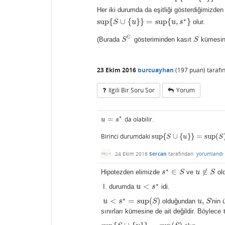
Her iki durumda da eşitliği gösterdiğimizden
∗
sup
{
∪
{
}
}
=
sup
{
,
}
S
u
u
s
olur.
sup
{
S
∪
{
u
}
}
=
sup
{
u
,
s
∗
}
Ü
(Burada
S
gösteriminden kasıt
S
kümesini
S
Ü
S
23 Ekim 2016
burcuayhan
(
197
puan)
taraf
Ilgili Bir Soru Sor
Yorum
∗
=
da olabilir.
u
=
s
∗
u
s
Birinci durumdaki
sup
{
∪
{
}
}
=
sup
(
sup
{
S
∪
{
u
}
}
=
sup
(
S
)
S
u
S
24 Ekim 2016
Sercan
tarafından
yorumlandı
∗
∈
∉
Hipotezden elimizde
s
S
ve
u
S
ol
s
∗
∈
S
u
∉
S
∗
<
I. durumda
u
s
idi.
u
<
s
∗
∗
<
=
sup
(
)
,
u
s
S
olduğundan
u
S
'nin
u
<
s
∗
=
sup
(
S
)
u
,
S
sınırları kümesine de ait değildir. Böylece