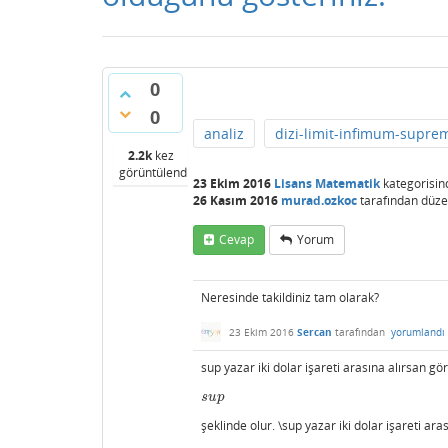
0
0
analiz
dizi-limit-infimum-supr
2.2k
kez
görüntülendi
23 Ekim 2016
Lisans Matematik
kategorisin
26 Kasım 2016
murad.ozkoc
tarafından
düze
Cevap
Yorum
Neresinde takildiniz tam olarak?
23 Ekim 2016
Sercan
tarafından
yorumlandı
sup yazar iki dolar işareti arasına alırsan g
s
u
p
s
u
p
şeklinde olur. \sup yazar iki dolar işareti a