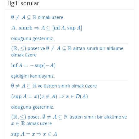
İlgili sorular
R
∅
≠
⊆
olmak üzere
∅
≠
A
⊆
R
A
,
sınırlı
⇒
⊆
[
inf
,
sup
]
A
,
sınırlı
⇒
A
⊆
[
inf
A
,
sup
A
]
A
A
A
A
olduğunu gösteriniz.
R
R
(
,
≤
)
∅
≠
⊆
poset ve
alttan sınırlı bir altküme
(
R
,
≤
)
∅
≠
A
⊆
R
A
olmak üzere
inf
=
−
sup
(
−
)
inf
A
=
−
sup
(
−
A
)
A
A
eşitliğini kanıtlayınız.
R
∅
≠
⊆
ve üstten sınırlı olmak üzere
∅
≠
A
⊆
R
A
(
sup
=
)
(
∉
)
⇒
∈
(
)
(
sup
A
=
x
)
(
x
∉
A
)
⇒
x
∈
D
(
A
)
A
x
x
A
x
D
A
olduğunu gösteriniz.
R
N
(
,
≤
)
∅
≠
⊆
poset ,
üstten sınırlı bir altküme ve
(
R
,
≤
)
∅
≠
A
⊆
N
A
R
∈
olmak üzere
x
∈
R
x
sup
=
⇒
∈
sup
A
=
x
⇒
x
∈
A
A
x
x
A