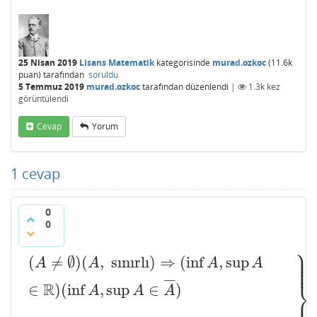
25 Nisan 2019
Lisans Matematik
kategorisinde
murad.ozkoc
(
11.6k
puan)
tarafından
soruldu
5 Temmuz 2019
murad.ozkoc
tarafından
düzenlendi
|
1.3k
kez
görüntülendi
Cevap
Yorum
1
cevap
0
0
⎫
⎪
⎪
⎪
(
≠
∅
)
(
,
sınırlı
)
⇒
(
inf
,
sup
A
A
A
A
⎪
⎪
¯
¯
¯
¯
⎬
R
∈
)
(
inf
,
sup
∈
)
A
A
A
⎪
(
A
≠
∅
)
(
A
,
sınırlı
)
⇒
(
inf
A
,
sup
A
∈
R
)
(
inf
A
,
sup
A
∈
A
¯
)
(
A
⊆