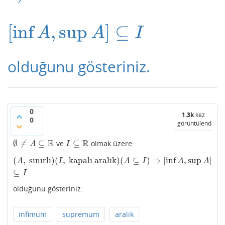
[
inf
,
sup
]
⊆
[
inf
A
,
sup
A
]
⊆
I
A
A
I
olduğunu gösteriniz.
0
1.3k
kez
0
görüntülendi
R
R
∅
≠
⊆
⊆
ve
olmak üzere
∅
≠
A
⊆
R
I
⊆
R
A
I
(
,
sınırlı
)
(
,
kapalı aralık
)
(
⊆
)
⇒
[
inf
,
sup
]
(
A
,
sınırlı
)
(
I
,
kapalı aralık
)
(
A
⊆
I
)
⇒
[
inf
A
,
sup
A
]
⊆
I
A
I
A
I
A
A
⊆
I
olduğunu gösteriniz.
infimum
supremum
aralık