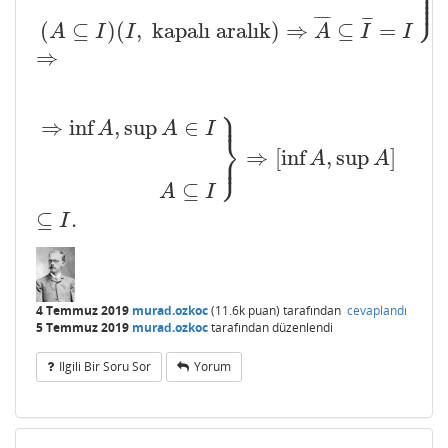
⎪
⎪
⎪
⎭
⎪
¯
¯
¯
¯
¯
¯
¯
(
⊆
)
(
,
kapalı aralık
)
⇒
⊆
=
A
I
I
A
I
I
⇒
⎫
⎪
⇒
inf
,
sup
∈
A
A
I
⎬
⎭
⎪
⇒
[
inf
,
sup
]
⇒
inf
A
,
sup
A
∈
I
A
⊆
I
}
⇒
[
inf
A
,
sup
A
]
⊆
I
.
A
A
⊆
A
I
⊆
.
I
4 Temmuz 2019
murad.ozkoc
(
11.6k
puan)
tarafından
cevaplandı
5 Temmuz 2019
murad.ozkoc
tarafından
düzenlendi
Ilgili Bir Soru Sor
Yorum