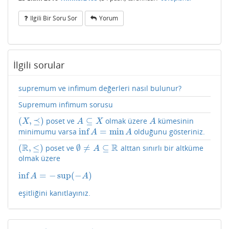
Ilgili Bir Soru Sor
Yorum
İlgili sorular
supremum ve infimum değerleri nasıl bulunur?
Supremum infimum sorusu
(
,
⪯
)
⊆
poset ve
olmak üzere
kümesinin
(
X
,
⪯
)
A
⊆
X
A
X
A
X
A
inf
=
min
minimumu varsa
olduğunu gösteriniz.
inf
A
=
min
A
A
A
R
R
(
,
≤
)
∅
≠
⊆
poset ve
alttan sınırlı bir altküme
(
R
,
≤
)
∅
≠
A
⊆
R
A
olmak üzere
inf
=
−
sup
(
−
)
inf
A
=
−
sup
(
−
A
)
A
A
eşitliğini kanıtlayınız.