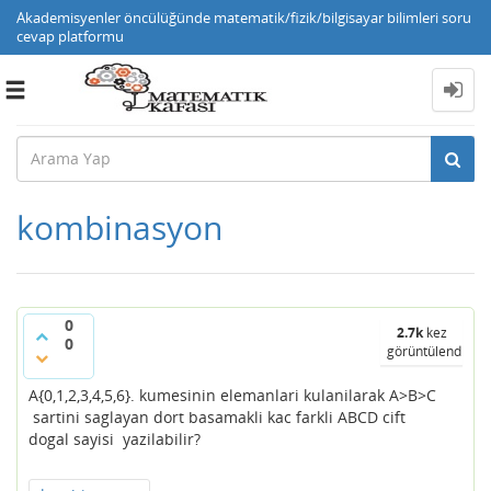
Akademisyenler öncülüğünde matematik/fizik/bilgisayar bilimleri soru
cevap platformu
Toggle
navigation
kombinasyon
0
2.7k
kez
0
görüntülendi
A{0,1,2,3,4,5,6}. kumesinin elemanlari kulanilarak A>B>C
sartini saglayan dort basamakli kac farkli ABCD cift
dogal sayisi yazilabilir?