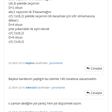
c(6,3) şekilde seçersin
D=2 olsun
abc2 sayısının ilk
3
basamağını
3
c(5,1)c(6,2) şekilde seçersin (ilk basamak için sıfır olmamasına
dikkat.)
D=4 olsun
yine yukarıdaki ile aynı olarak
c(5,1)c(6,2)
D=6 olsun
c(5,1)c(6,2)
20 Ekim 2016
baykus
tarafından
yorumlandı
Cevapla
Baykus kardesim yaptigin bu islemle 140 cevabina ulasamadim.
22 Ekim 2016
3deniz33
tarafından
yorumlandı
Cevapla
o zaman dediğim yol yanlış.Yeni yol düşünmek lazım.