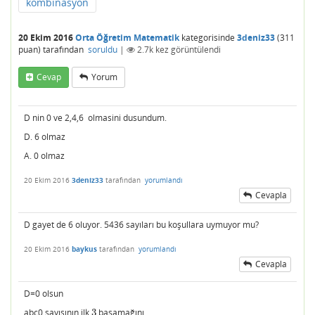
kombinasyon
20 Ekim 2016
Orta Öğretim Matematik
kategorisinde
3deniz33
(
311
puan)
tarafından
soruldu
|
2.7k
kez görüntülendi
Cevap
Yorum
D nin 0 ve 2,4,6 olmasini dusundum.
D. 6 olmaz
A. 0 olmaz
20 Ekim 2016
3deniz33
tarafından
yorumlandı
Cevapla
D gayet de 6 oluyor. 5436 sayıları bu koşullara uymuyor mu?
20 Ekim 2016
baykus
tarafından
yorumlandı
Cevapla
D=0 olsun
abc0 sayısının ilk
3
basamağını
3