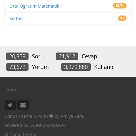
Orta Öğretim Matematik
12.7k
Serbest
1k
20,359
Soru
21,912
Cevap
73,672
Yorum
3,979,880
Kullanıcı
İletişim
Donut Theme
with
by
Amiya Sahu
Powered by
Question2Answer
Donut theme