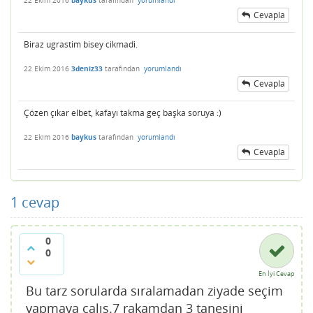
22 Ekim 2016
baykus
tarafından
yorumlandı
Cevapla
Biraz ugrastim bisey cikmadi.
22 Ekim 2016
3deniz33
tarafından
yorumlandı
Cevapla
Çözen çıkar elbet, kafayı takma geç başka soruya :)
22 Ekim 2016
baykus
tarafından
yorumlandı
Cevapla
1
cevap
0
0
En İyi Cevap
Bu tarz sorularda sıralamadan ziyade seçim
yapmaya çalış.7 rakamdan 3 tanesini