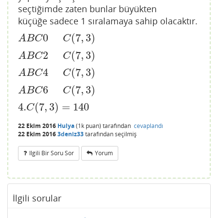
seçtiğimde zaten bunlar büyükten
küçüğe sadece 1 sıralamaya sahip olacaktır.
0
(
7
,
3
)
A
B
C
0
C
(
7
,
3
)
A
B
C
C
2
(
7
,
3
)
A
B
C
2
C
(
7
,
3
)
A
B
C
C
4
(
7
,
3
)
A
B
C
4
C
(
7
,
3
)
A
B
C
C
6
(
7
,
3
)
A
B
C
6
C
(
7
,
3
)
A
B
C
C
4.
(
7
,
3
)
=
140
4.
C
(
7
,
3
)
=
140
C
22 Ekim 2016
Hulya
(
1k
puan)
tarafından
cevaplandı
22 Ekim 2016
3deniz33
tarafından
seçilmiş
Ilgili Bir Soru Sor
Yorum
İlgili sorular