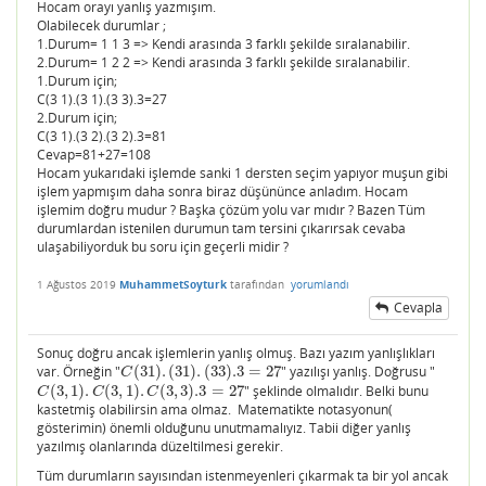
Hocam orayı yanlış yazmışım.
Olabilecek durumlar ;
1.Durum= 1 1 3 => Kendi arasında 3 farklı şekilde sıralanabilir.
2.Durum= 1 2 2 => Kendi arasında 3 farklı şekilde sıralanabilir.
1.Durum için;
C(3 1).(3 1).(3 3).3=27
2.Durum için;
C(3 1).(3 2).(3 2).3=81
Cevap=81+27=108
Hocam yukarıdaki işlemde sanki 1 dersten seçim yapıyor muşun gibi
işlem yapmışım daha sonra biraz düşününce anladım. Hocam
işlemim doğru mudur ? Başka çözüm yolu var mıdır ? Bazen Tüm
durumlardan istenilen durumun tam tersini çıkarırsak cevaba
ulaşabiliyorduk bu soru için geçerli midir ?
1 Ağustos 2019
MuhammetSoyturk
tarafından
yorumlandı
Cevapla
Sonuç doğru ancak işlemlerin yanlış olmuş. Bazı yazım yanlışlıkları
var. Örneğin "
(
31
)
.
(
31
)
.
(
33
)
.3
=
27
" yazılışı yanlış. Doğrusu "
C
(
31
)
.
(
31
)
.
(
33
)
.3
=
27
C
(
3
,
1
)
.
(
3
,
1
)
.
(
3
,
3
)
.3
=
27
" şeklinde olmalıdır. Belki bunu
C
(
3
,
1
)
.
C
(
3
,
1
)
.
C
(
3
,
3
)
.3
=
27
C
C
C
kastetmiş olabilirsin ama olmaz. Matematikte notasyonun(
gösterimin) önemli olduğunu unutmamalıyız. Tabii diğer yanlış
yazılmış olanlarında düzeltilmesi gerekir.
Tüm durumların sayısından istenmeyenleri çıkarmak ta bir yol ancak