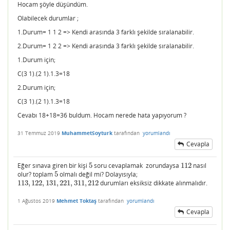
Hocam şöyle düşündüm.
Olabilecek durumlar ;
1.Durum= 1 1 2 => Kendi arasında 3 farklı şekilde sıralanabilir.
2.Durum= 1 2 2 => Kendi arasında 3 farklı şekilde sıralanabilir.
1.Durum için;
C(3 1).(2 1).1.3=18
2.Durum için;
C(3 1).(2 1).1.3=18
Cevabı 18+18=36 buldum. Hocam nerede hata yapıyorum ?
31 Temmuz 2019
MuhammetSoyturk
tarafından
yorumlandı
Cevapla
Eğer sınava giren bir kişi
5
soru cevaplamak zorundaysa
112
nasıl
5
112
olur? toplam
5
olmalı değil mi? Dolayısıyla;
5
113
,
122
,
131
,
221
,
311
,
212
durumları eksiksiz dikkate alınmalıdır.
113
,
122
,
131
,
221
,
311
,
212
1 Ağustos 2019
Mehmet Toktaş
tarafından
yorumlandı
Cevapla