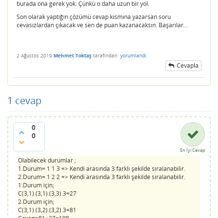
burada ona gerek yok. Çünkü o daha uzun bir yol.
Son olarak yaptığın çözümü cevap kısmına yazarsan soru
cevasızlardan çıkacak ve sen de puan kazanacaksın. Başarılar...
2 Ağustos 2019
Mehmet Toktaş
tarafından
yorumlandı
Cevapla
1
cevap
0
0
En İyi Cevap
Olabilecek durumlar ;
1.Durum= 1 1 3 => Kendi arasında 3 farklı şekilde sıralanabilir.
2.Durum= 1 2 2 => Kendi arasında 3 farklı şekilde sıralanabilir.
1.Durum için;
C(3,1).(3,1).(3,3).3=27
2.Durum için;
C(3,1).(3,2).(3,2).3=81