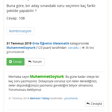
Buna göre, bir aday sınavdaki soru seçimini kaç farklı
şekilde yapabilir ?
Cevap: 108
kombinasyon
31 Temmuz 2019
Orta Öğretim Matematik
kategorisinde
MuhammetSoyturk
(
123
puan)
tarafından
soruldu
|
3k
kez
görüntülendi
Cevap
Yorum
MuhammetSoyturk
Merhaba sayın
. Bu güne kadar siteye bir
kaç soru yazmışsınız. Dolayısıyla sorunuz için neler denediğinizi,
neler düşündüğünüzü yazmanız gerektiğini biliyor olmalısınız.
Yorumunuzu bekliyoruz.
31 Temmuz 2019
Mehmet Toktaş
tarafından
yorumlandı
Cevapla