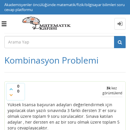
Akademisyenler öncülüğünde matematik/fizik/bilgisayar bilimleri soru
cevap platformu
Toggle
navigation
Kombinasyon Problemi
0
3k
kez
0
görüntülendi
Yüksek lisansa başvuran adayları değerlendirmek için
yapılacak olan yazılı sınavında 3 farklı dersten 3' er soru
olmak üzere toplam 9 soru sorulacaktır. Sınava katılan
adaylar , her dersten en az bir soru olmak üzere toplam 5
soru cevaplayacaktır.