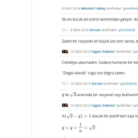
9 Ekim 2016
Mehmet Toktaş
tarafından
yorumlan
ilki en kucuk alt sinirin tanimindan geliyor. ik
9 Ekim 2016
Sercan
tarafından
yorumlandı
Zaten bir rasyonel en küçük üst sınır varsa, 
10 Ekim 2016
Cagan Ozdemir
tarafından
yo
Celiskiye ulasmadim. Sadece kumenin bir e
"Dogal olarak" cogu sav dogru zaten.
10 Ekim 2016
Sercan
tarafından
yorumlandı
–
√
ile
2
arasında bir rasyonel sayı bulmanı
q
2
q
10 Ekim 2016
Cagan Ozdemir
tarafından
yo
–
√
(
2
−
)
>
1
olacak bir poztif tam sayi
n
(
2
−
q
)
>
1
n
n
q
1
–
√
<
+
<
2
q
<
q
+
1
n
<
2
q
q
n