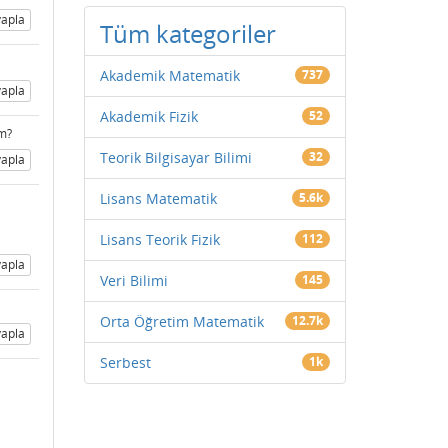
apla
Tüm kategoriler
Akademik Matematik
737
apla
Akademik Fizik
52
ım?
Teorik Bilgisayar Bilimi
32
apla
Lisans Matematik
5.6k
Lisans Teorik Fizik
112
apla
Veri Bilimi
145
Orta Öğretim Matematik
12.7k
apla
Serbest
1k