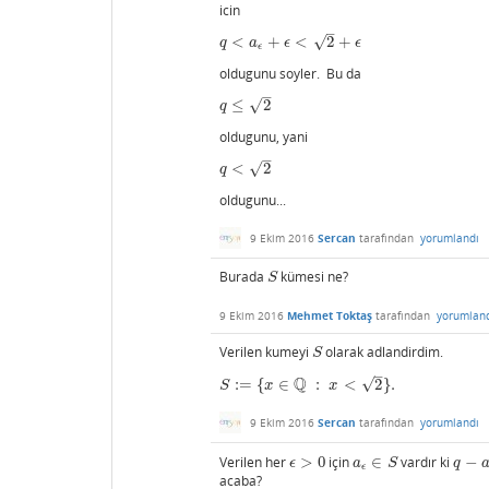
icin
–
√
<
+
<
2
+
q
<
a
ϵ
+
ϵ
<
2
+
ϵ
q
a
ϵ
ϵ
ϵ
oldugunu soyler. Bu da
–
√
≤
2
q
≤
2
q
oldugunu, yani
–
√
<
2
q
<
2
q
oldugunu...
9 Ekim 2016
Sercan
tarafından
yorumlandı
Burada
kümesi ne?
S
S
9 Ekim 2016
Mehmet Toktaş
tarafından
yorumlan
Verilen kumeyi
olarak adlandirdim.
S
S
–
Q
√
:
=
{
∈
:
<
2
}
.
S
:=
{
x
∈
Q
:
x
<
2
}
.
S
x
x
9 Ekim 2016
Sercan
tarafından
yorumlandı
Verilen her
>
0
için
∈
vardır ki
−
ϵ
>
0
a
ϵ
∈
S
q
−
a
ϵ
ϵ
a
S
q
ϵ
acaba?