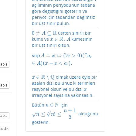
açılımının periyodunun tabana
göre değiştiğini gösterin ve
periyot için tabandan bağımsız
bir üst sınır bulun.
R
∅
≠
⊆
üstten sınırlı bir
∅
≠
A
⊆
R
A
R
∈
,
küme ve
kümesinin
x
∈
R
,
A
x
A
bir üst sınırı olsun.
sup
=
⇔
(
∀
>
0
)
(
∃
sup
A
=
x
⇔
(
∀
ϵ
>
0
)
(
∃
a
ϵ
∈
A
)
(
x
−
ϵ
<
a
ϵ
)
.
A
x
ϵ
a
ϵ
∈
)
(
−
<
)
.
A
x
ϵ
a
apla
ϵ
R
Q
∈
∖
olmak üzere öyle bir
x
∈
R
∖
Q
x
azalan dizi bulunuz ki terimleri
apla
rasyonel olsun ve bu dizi
x
x
irrasyonel sayısına yakınsasın.
N
∈
Bütün
için
n
∈
N
n
+
1
−
−
−
−
n
√
≤
!
≤
olduğunu
n
√
n
≤
n
!
n
≤
n
+
1
2
n
n
apla
2
gösterin.
yazdık