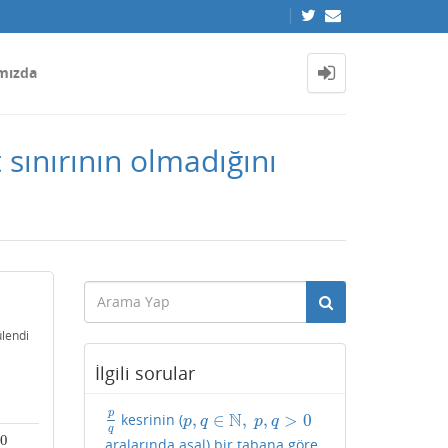
mızda
sınırının olmadığını
lendi
İlgili sorular
p
N
,
∈
,
,
>
0
kesrinin (
p
q
p
,
q
∈
N
,
p
,
q
>
0
p
q
p
q
q
0
aralarında asal) bir tabana göre