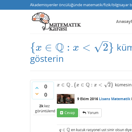
Akademisyenler öncülüğünde matematik/fizik/bilgisayar bi
Anasay
–
Q
√
{
∈
:
<
2
}
küme
{
x
∈
Q
:
x
<
2
}
x
x
gösterin
–
Q
Q
√
∈
{
∈
:
<
2
}
,
kümesinin
x
∈
Q
{
x
∈
Q
:
x
<
2
}
x
x
x
0
0
9 Ekim 2016
Lisans Matematik
2k
kez
görüntülendi
Cevap
Yorum
Q
∈
en kucuk rasyonel ust sinir olsun diye
q
∈
Q
q