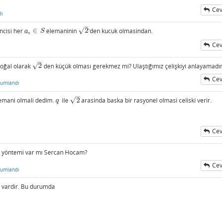
Cev
dı
–
√
incisi her
∈
elemaninin
2
'den kucuk olmasindan.
a
ϵ
∈
S
2
a
S
ϵ
Cev
–
√
doğal olarak
2
den küçük olması gerekmez mi? Ulaştığımız çelişkiyi anlayamad
2
Cev
rumlandı
–
√
lemani olmali dedim.
ile
2
arasinda baska bir rasyonel olmasi celiski verir.
q
2
q
Cev
n yöntemi var mı Sercan Hocam?
Cev
rumlandı
vardir. Bu durumda
n