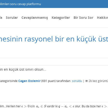
limleri soru cevap platformu
fa
Sorular
Cevaplanmamış
Kategoriler
Bir Soru Sor
Hakkı
sinin rasyonel bir en küçük üst 
 en küçük üst sınırı olsun...
kategorisinde
Cagan Ozdemir
(
691
puan)
tarafından
soruldu
|
2k
kez görüntü
lim...Verilen her
>
0
icin
∈
vardir ki
−
<
olur. Bu da bize her
>
ϵ
>
0
a
ϵ
∈
S
q
−
a
ϵ
<
ϵ
ϵ
>
0
ϵ
a
S
q
a
ϵ
ϵ
ϵ
ϵ