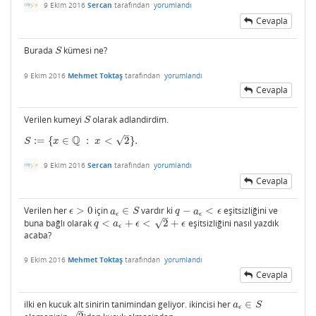
9 Ekim 2016
Sercan
tarafından
yorumlandı
Cevapla
Burada
kümesi ne?
S
S
9 Ekim 2016
Mehmet Toktaş
tarafından
yorumlandı
Cevapla
Verilen kumeyi
olarak adlandirdim.
S
S
–
Q
√
:
=
{
∈
:
<
2
}
.
S
:=
{
x
∈
Q
:
x
<
2
}
.
S
x
x
9 Ekim 2016
Sercan
tarafından
yorumlandı
Cevapla
Verilen her
>
0
için
∈
vardır ki
−
<
eşitsizliğini ve
ϵ
>
0
a
ϵ
∈
S
q
−
a
ϵ
<
ϵ
ϵ
a
S
q
a
ϵ
ϵ
ϵ
–
√
buna bağlı olarak
<
+
<
2
+
eşitsizliğini nasıl yazdık
q
<
a
ϵ
+
ϵ
<
2
+
ϵ
q
a
ϵ
ϵ
ϵ
acaba?
9 Ekim 2016
Mehmet Toktaş
tarafından
yorumlandı
Cevapla
ilki en kucuk alt sinirin tanimindan geliyor. ikincisi her
∈
a
ϵ
∈
S
a
S
ϵ
–