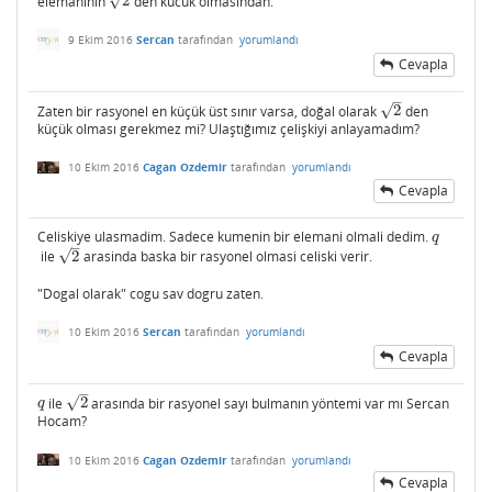
√
elemaninin
2
'den kucuk olmasindan.
2
9 Ekim 2016
Sercan
tarafından
yorumlandı
Cevapla
–
√
Zaten bir rasyonel en küçük üst sınır varsa, doğal olarak
2
den
2
küçük olması gerekmez mi? Ulaştığımız çelişkiyi anlayamadım?
10 Ekim 2016
Cagan Ozdemir
tarafından
yorumlandı
Cevapla
Celiskiye ulasmadim. Sadece kumenin bir elemani olmali dedim.
q
q
–
√
ile
2
arasinda baska bir rasyonel olmasi celiski verir.
2
"Dogal olarak" cogu sav dogru zaten.
10 Ekim 2016
Sercan
tarafından
yorumlandı
Cevapla
–
√
ile
2
arasında bir rasyonel sayı bulmanın yöntemi var mı Sercan
q
2
q
Hocam?
10 Ekim 2016
Cagan Ozdemir
tarafından
yorumlandı
Cevapla