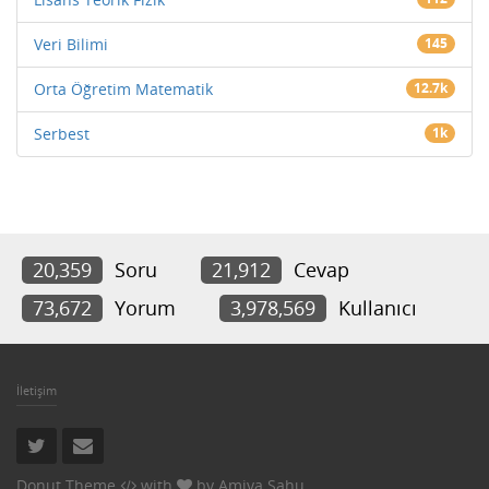
Veri Bilimi
145
Orta Öğretim Matematik
12.7k
Serbest
1k
20,359
Soru
21,912
Cevap
73,672
Yorum
3,978,569
Kullanıcı
İletişim
Donut Theme
with
by
Amiya Sahu