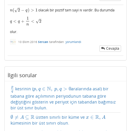
–
√
(
2
−
)
>
1
olacak bir poztif tam sayi
vardir. Bu durumda
n
(
2
−
q
)
>
1
n
n
q
n
1
–
√
<
+
<
2
q
<
q
+
1
n
<
2
q
q
n
olur.
10 Ekim 2016
Sercan
tarafından
yorumlandı
Cevapla
İlgili sorular
p
N
,
∈
,
,
>
0
kesrinin (
aralarında asal) bir
p
q
p
,
q
∈
N
,
p
,
q
>
0
p
q
p
q
q
tabana göre açılımının periyodunun tabana göre
değiştiğini gösterin ve periyot için tabandan bağımsız
bir üst sınır bulun.
R
R
∅
≠
⊆
∈
,
üstten sınırlı bir küme ve
∅
≠
A
⊆
R
x
∈
R
,
A
A
x
A
kümesinin bir üst sınırı olsun.