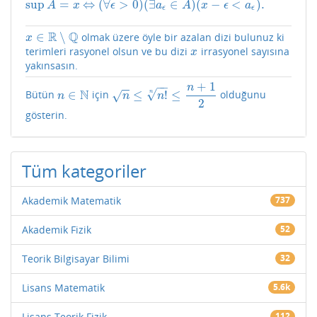
sup
=
⇔
(
∀
>
0
)
(
∃
∈
)
(
−
<
)
.
sup
A
=
x
⇔
(
∀
ϵ
>
0
)
(
∃
a
ϵ
∈
A
)
(
x
−
ϵ
<
a
ϵ
)
.
A
x
ϵ
a
A
x
ϵ
a
ϵ
ϵ
R
Q
∈
∖
olmak üzere öyle bir azalan dizi bulunuz ki
x
∈
R
∖
Q
x
terimleri rasyonel olsun ve bu dizi
irrasyonel sayısına
x
x
yakınsasın.
+
1
−
−
−
−
n
N
√
∈
≤
!
≤
Bütün
için
olduğunu
n
√
n
∈
N
n
≤
n
!
n
≤
n
+
1
2
n
n
n
2
gösterin.
Tüm kategoriler
Akademik Matematik
737
Akademik Fizik
52
Teorik Bilgisayar Bilimi
32
Lisans Matematik
5.6k
Lisans Teorik Fizik
112