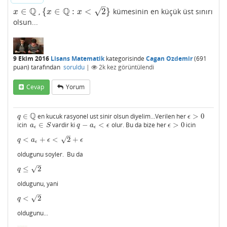
–
Q
Q
√
∈
{
∈
:
<
2
}
,
kümesinin en küçük üst sınırı
x
∈
Q
{
x
∈
Q
:
x
<
2
}
x
x
x
olsun...
9 Ekim 2016
Lisans Matematik
kategorisinde
Cagan Ozdemir
(
691
puan)
tarafından
soruldu
|
2k
kez görüntülendi
Cevap
Yorum
Q
∈
en kucuk rasyonel ust sinir olsun diyelim...Verilen her
>
0
q
∈
Q
ϵ
>
0
q
ϵ
icin
∈
vardir ki
−
<
olur. Bu da bize her
>
0
icin
a
ϵ
∈
S
q
−
a
ϵ
<
ϵ
ϵ
>
0
a
S
q
a
ϵ
ϵ
ϵ
ϵ
–
√
<
+
<
2
+
q
<
a
ϵ
+
ϵ
<
2
+
ϵ
q
a
ϵ
ϵ
ϵ
oldugunu soyler. Bu da
–
√
≤
2
q
≤
2
q
oldugunu, yani
–
√
<
2
q
<
2
q
oldugunu...