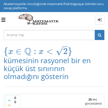
Akademisyenler öncülüğünde matematik/fizik/bilgisayar bilimleri soru
cevap platformu
Toggle
navigation
–
Q
√
{
∈
:
<
2
}
{
x
∈
Q
:
x
<
2
}
x
x
kümesinin rasyonel bir en
küçük üst sınırının
olmadığını gösterin
0
2k
kez
0
görüntülendi