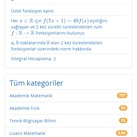
Üstel fonksiyon kanıt.
R
∈
(
7
+
1
)
=
49
(
)
Her
için
eşitliğini
x
∈
R
f
(
7
x
+
1
)
=
49
f
(
x
)
x
f
x
f
x
sağlayan ve 2 kez sürekli türevlenebilen tüm
R
R
:
→
fonksiyonlarını bulunuz.
f
:
R
→
R
f
,
0
noktalarında
alan 2 kez türevlenebilen
a
,
b
0
a
b
fonksiyonlar üzerindeki norm hakkında.
İntegral Hesaplama. 2
Tüm kategoriler
Akademik Matematik
737
Akademik Fizik
52
Teorik Bilgisayar Bilimi
32
Lisans Matematik
5.6k