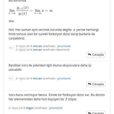
Bu durumda
(
)
g
x
+
1
i
lim
=
lim
=
∞
lim
x
→
∞
g
i
+
1
(
x
)
g
i
(
x
)
=
lim
x
→
∞
x
=
∞
x
(
)
→
∞
→
∞
g
x
x
x
i
olur.
Not: Her zaman ayni secmek zorunda degiliz.
yerine herhangi
x
x
limiti sonsuz olan bir surekli fonksiyon dizisi secip bunlarla da
carpabiliriz.
21 Eylül 2016
Sercan
tarafından
yorumlandı
21 Eylül 2016
Sercan
tarafından
düzenlendi
Cevapla
Basliklar soru ile yakindan ilgili olursa okuyuculara daha iyi
ulasabilir.
21 Eylül 2016
Sercan
tarafından
yorumlandı
Cevapla
Soru bunu sormuyor bence. Elinde bir fonksiyon dizisi var. Bu dizinin
her elemanından daha hızlı büyüyen bir
istiyor.
f
f
21 Eylül 2016
Ozgur
tarafından
yorumlandı
Cevapla