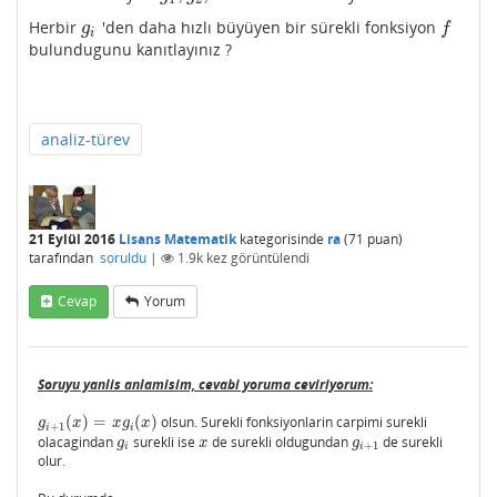
Herbir
'den daha hızlı büyüyen bir sürekli fonksiyon
g
i
f
g
f
i
bulundugunu kanıtlayınız ?
analiz-türev
21 Eylül 2016
Lisans Matematik
kategorisinde
ra
(
71
puan)
tarafından
soruldu
|
1.9k
kez görüntülendi
Cevap
Yorum
Soruyu yanlis anlamisim, cevabi yoruma ceviriyorum:
(
)
=
(
)
olsun. Surekli fonksiyonlarin carpimi surekli
g
i
+
1
(
x
)
=
x
g
i
(
x
)
g
x
x
g
x
+
1
i
i
olacagindan
surekli ise
de surekli oldugundan
de surekli
g
i
x
g
i
+
1
g
x
g
+
1
i
i
olur.