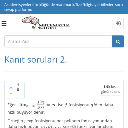
Akademisyenler öncülüğünde matematik/fizik/bilgisayar bilimleri soru
cevap platformu
Toggle
navigation
Kanıt soruları 2.
1
1.9k
kez
0
görüntülendi
(
)
f
x
lim
=
∞
Eğer
ise
fonksiyonu
'den daha
lim
x
→
∞
f
(
x
)
g
(
x
)
=
∞
f
g
f
g
→
∞
x
(
)
g
x
hızlı buyuyor denir.
Örneğin ; exp fonksiyonu her polinom fonksiyonundan
.
.
.
,
,
daha hızlı büyür.
sürekli fonksiiyonlar olsun .
g
1
,
g
2
,
.
.
.
g
g
1
2