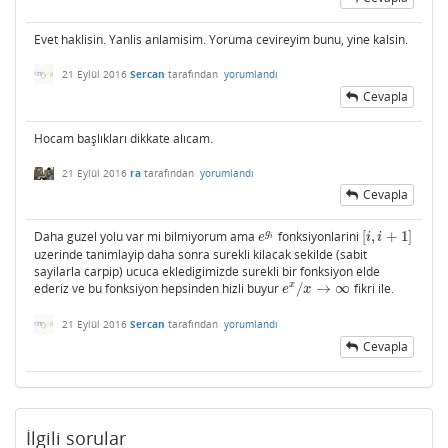
Evet haklisin. Yanlis anlamisim. Yoruma cevireyim bunu, yine kalsin.
21 Eylül 2016
Sercan
tarafından
yorumlandı
Cevapla
Hocam başlıkları dikkate alıcam.
21 Eylül 2016
ra
tarafından
yorumlandı
Cevapla
g
Daha guzel yolu var mi bilmiyorum ama
fonksiyonlarini
[
,
+
1
]
e
g
i
[
i
,
i
+
1
]
e
i
i
i
uzerinde tanimlayip daha sonra surekli kilacak sekilde (sabit
sayilarla carpip) ucuca ekledigimizde surekli bir fonksiyon elde
x
ederiz ve bu fonksiyon hepsinden hizli buyur
/
→
∞
fikri ile.
e
x
/
x
→
∞
e
x
21 Eylül 2016
Sercan
tarafından
yorumlandı
Cevapla
İlgili sorular