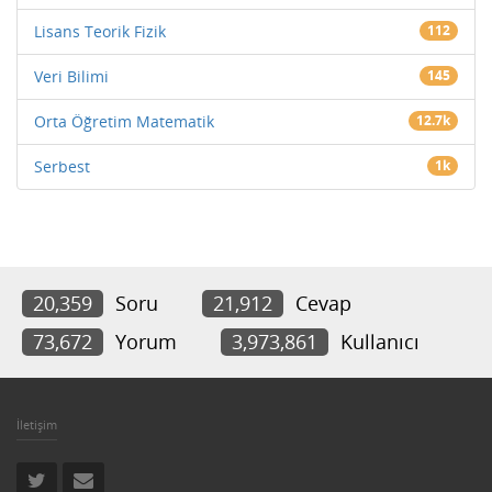
Lisans Teorik Fizik
112
Veri Bilimi
145
Orta Öğretim Matematik
12.7k
Serbest
1k
20,359
Soru
21,912
Cevap
73,672
Yorum
3,973,861
Kullanıcı
İletişim