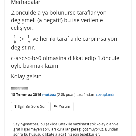
Merhabalar
2.önculde a ya bolunurse taraflar yon
degişmeli (a negatif) bu ise verilenle
celişiyor.
1
1
>
ve her iki taraf a ile carpilirsa yon
1
b
>
1
c
c
b
degistirir.
c-a>c>c-b>0 olmasina dikkat edip 1.öncule
oyle bakmak lazim
Kolay gelsin
18 Temmuz 2016
matbaz
(
2.8k
puan)
tarafından
cevaplandı
Ilgili Bir Soru Sor
Yorum
Sayın@matbaz, bu şekilde Latex ile yazılması çok kolay olan ve
grafik içermeyen soruları kurallar gereği çözmüyoruz. Bundan
sonra bu hususu dikkate alacağınız için teşekkürler.