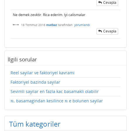
Cevapla
Ne demek zevktir. Rica ederim. Iyi calismalar
18 Temmuz 2016
matbaz
tarafından
yorumlandı
Cevapla
İlgili sorular
Reel sayilar ve faktoriyel kavrami
Faktoriyel bazinda sayilar
Sevimli sayilar en fazla kac basamakli olabilir
.
basamagindan kesilince
e bolunen sayilar
n
.
n
n
n
Tüm kategoriler