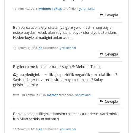
18 Temmuz 2016
Mehmet Toktaş
tarafından
yorumlandı
Cevapla
Ben burda a/b<a/c yi siralamya gore yorumladim hani paylar
esitse paydasi kucuk olan sayi daha buyuk olur diye duSundum.
Neden boyle olmadigini anlamadim.
18 Temmuz 2016
gn
tarafından
yorumlandı
Cevapla
Bilgilendirme için tesekkurler sayin @ Mehmet Toktaş.
@gn soylediginiz ozellik için pozitiflik negatiflik şarti olabilir mi?
Sayisal degerler vererek siralamaya baktiniz mi? Kolay
gelsin.selamlar
18 Temmuz 2016
matbaz
tarafından
yorumlandı
Cevapla
Ben a'nin negatifligini atlamsim cok tesekkur ederim yardiminiz
icin Allah raziolsun hocam :)
18 Temmuz 2016
gn
tarafından
yorumlandı