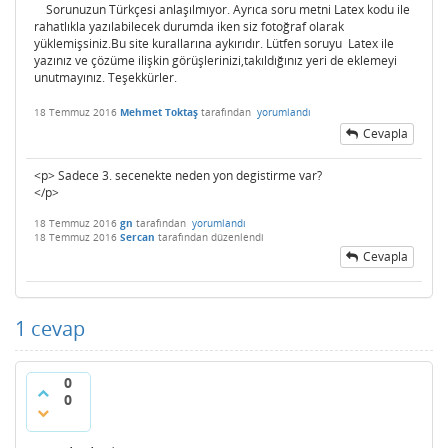
Sorunuzun Türkçesi anlaşılmıyor. Ayrıca soru metni Latex kodu ile
rahatlıkla yazılabilecek durumda iken siz fotoğraf olarak
yüklemişsiniz.Bu site kurallarına aykırıdır. Lütfen soruyu Latex ile
yazınız ve çözüme ilişkin görüşlerinizi,takıldığınız yeri de eklemeyi
unutmayınız. Teşekkürler.
18 Temmuz 2016
Mehmet Toktaş
tarafından
yorumlandı
Cevapla
<p> Sadece 3. secenekte neden yon degistirme var?
</p>
18 Temmuz 2016
gn
tarafından
yorumlandı
18 Temmuz 2016
Sercan
tarafından
düzenlendi
Cevapla
1
cevap
0
0