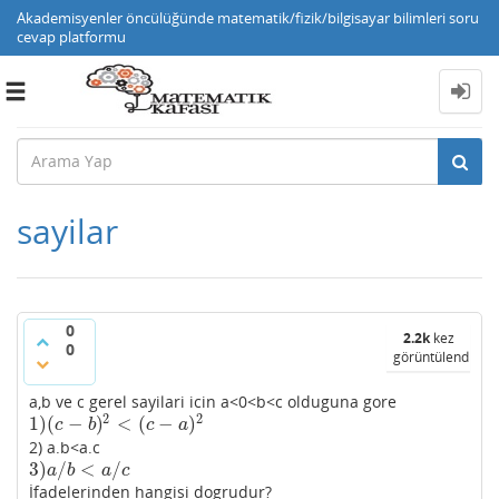
Akademisyenler öncülüğünde matematik/fizik/bilgisayar bilimleri soru
cevap platformu
Toggle
navigation
sayilar
0
2.2k
kez
0
görüntülendi
a,b ve c gerel sayilari icin a<0<b<c olduguna gore
2
2
1
)
(
−
)
<
(
−
)
1
)
(
c
−
b
)
2
<
(
c
−
a
)
2
c
b
c
a
2) a.b<a.c
3
)
/
<
/
3
)
a
/
b
<
a
/
c
a
b
a
c
İfadelerinden hangisi dogrudur?