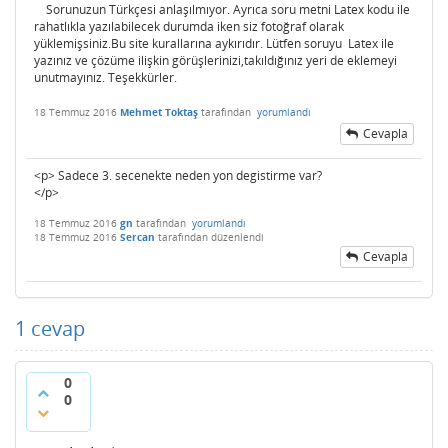
Sorunuzun Türkçesi anlaşılmıyor. Ayrıca soru metni Latex kodu ile
rahatlıkla yazılabilecek durumda iken siz fotoğraf olarak
yüklemişsiniz.Bu site kurallarına aykırıdır. Lütfen soruyu Latex ile
yazınız ve çözüme ilişkin görüşlerinizi,takıldığınız yeri de eklemeyi
unutmayınız. Teşekkürler.
18 Temmuz 2016
Mehmet Toktaş
tarafından
yorumlandı
Cevapla
<p> Sadece 3. secenekte neden yon degistirme var?
</p>
18 Temmuz 2016
gn
tarafından
yorumlandı
18 Temmuz 2016
Sercan
tarafından
düzenlendi
Cevapla
1
cevap
0
0