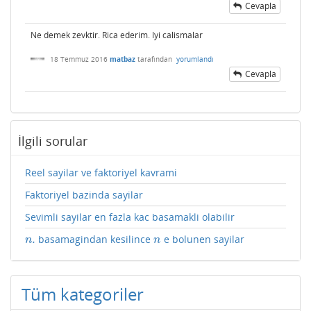
Cevapla
Ne demek zevktir. Rica ederim. Iyi calismalar
18 Temmuz 2016
matbaz
tarafından
yorumlandı
Cevapla
İlgili sorular
Reel sayilar ve faktoriyel kavrami
Faktoriyel bazinda sayilar
Sevimli sayilar en fazla kac basamakli olabilir
.
basamagindan kesilince
e bolunen sayilar
n
.
n
n
n
Tüm kategoriler