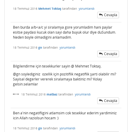
18 Temmuz 2016
Mehmet Toktaş
tarafından
yorumlandı
Cevapla
Ben burda a/b<a/c yi siralamya gore yorumladim hani paylar
esitse paydasi kucuk olan sayi daha buyuk olur diye duSundum.
Neden boyle olmadigini anlamadim.
18 Temmuz 2016
gn
tarafından
yorumlandı
Cevapla
Bilgilendirme için tesekkurler sayin @ Mehmet Toktaş.
@gn soylediginiz ozellik için pozitiflik negatiflik şarti olabilir mi?
Sayisal degerler vererek siralamaya baktiniz mi? Kolay
gelsin.selamlar
18 Temmuz 2016
matbaz
tarafından
yorumlandı
Cevapla
Ben a'nin negatifligini atlamsim cok tesekkur ederim yardiminiz
icin Allah raziolsun hocam :)
18 Temmuz 2016
gn
tarafından
yorumlandı