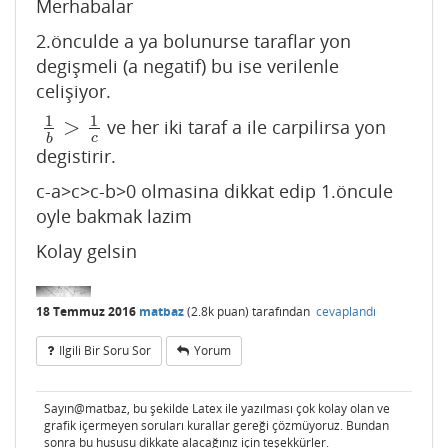
Merhabalar
2.önculde a ya bolunurse taraflar yon
degişmeli (a negatif) bu ise verilenle
celişiyor.
1
1
>
ve her iki taraf a ile carpilirsa yon
1
b
>
1
c
c
b
degistirir.
c-a>c>c-b>0 olmasina dikkat edip 1.öncule
oyle bakmak lazim
Kolay gelsin
18 Temmuz 2016
matbaz
(
2.8k
puan)
tarafından
cevaplandı
Ilgili Bir Soru Sor
Yorum
Sayın@matbaz, bu şekilde Latex ile yazılması çok kolay olan ve
grafik içermeyen soruları kurallar gereği çözmüyoruz. Bundan
sonra bu hususu dikkate alacağınız için teşekkürler.