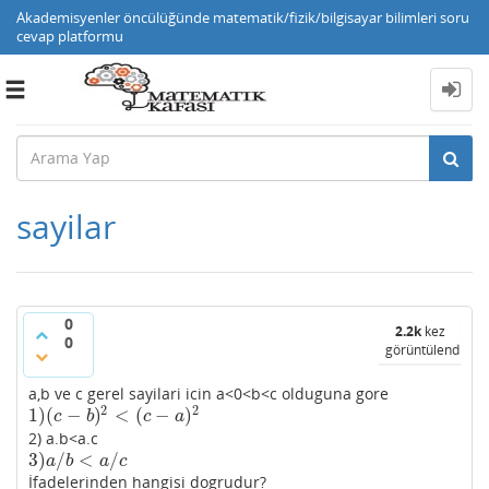
Akademisyenler öncülüğünde matematik/fizik/bilgisayar bilimleri soru
cevap platformu
Toggle
navigation
sayilar
0
2.2k
kez
0
görüntülendi
a,b ve c gerel sayilari icin a<0<b<c olduguna gore
2
2
1
)
(
−
)
<
(
−
)
1
)
(
c
−
b
)
2
<
(
c
−
a
)
2
c
b
c
a
2) a.b<a.c
3
)
/
<
/
3
)
a
/
b
<
a
/
c
a
b
a
c
İfadelerinden hangisi dogrudur?