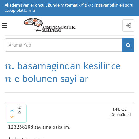
Akademisyenler öncülüğünde matematik/fizik/bilgisayar bilimleri soru
cevap platformu
Toggle
navigation
.
basamagindan kesilince
n
.
n
e bolunen sayilar
n
n
2
1.6k
kez
0
görüntülendi
123258168
sayisina bakalim.
123258168