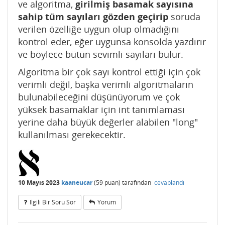
ve algoritma,
girilmiş basamak sayısına
        }

sahip tüm sayıları gözden geçirip
soruda
verilen özelliğe uygun olup olmadığını
if
 (dogrulama == 
1
){

kontrol eder, eğer uygunsa konsolda yazdırır
printf
(
"Sevimli sayi bulund
u: %d \n"
, i);

ve böylece bütün sevimli sayıları bulur.
        }

    }

Algoritma bir çok sayı kontrol ettiği için çok
verimli değil, başka verimli algoritmaların
return
0
;

bulunabileceğini düşünüyorum ve çok
yüksek basamaklar için int tanımlaması
yerine daha büyük değerler alabilen "long"
kullanılması gerekecektir.
10 Mayıs 2023
kaaneucar
(
59
puan)
tarafından
cevaplandı
Ilgili Bir Soru Sor
Yorum