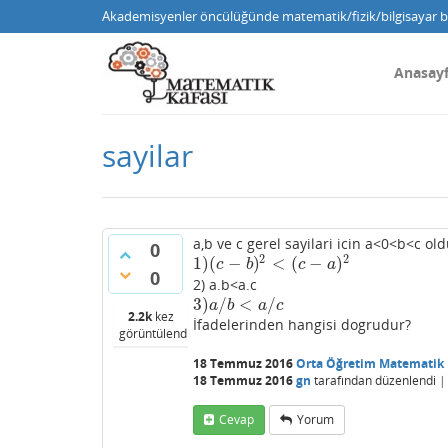
Akademisyenler öncülüğünde matematik/fizik/bilgisayar bi
Anasay
sayilar
a,b ve c gerel sayilari icin a<0<b<c o
0
2
2
1
)
(
−
)
<
(
−
)
1
)
(
c
−
b
)
2
<
(
c
−
a
)
2
c
b
c
a
0
2) a.b<a.c
3
)
/
<
/
3
)
a
/
b
<
a
/
c
a
b
a
c
2.2k
kez
İfadelerinden hangisi dogrudur?
görüntülendi
18 Temmuz 2016
Orta Öğretim Matematik
18 Temmuz 2016
gn
tarafından
düzenlendi
Cevap
Yorum