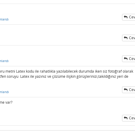
Cev
mlandı
Cev
Cev
mlandı
 metni Latex kodu ile rahatlıkla yazılabilecek durumda iken siz fotoğraf olarak
tfen soruyu Latex ile yazınız ve çözüme ilişkin görüşlerinizi,takıldığınız yeri de
Cev
mlandı
me var?
Cev