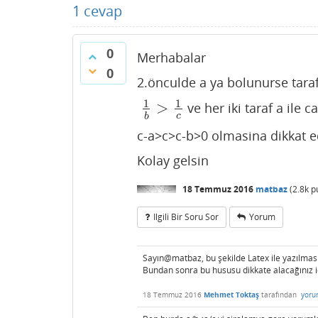
1
cevap
0
Merhabalar
0
2.önculde a ya bolunurse tarafl
1
1
>
ve her iki taraf a ile ca
1
b
>
1
c
c
b
c-a>c>c-b>0 olmasina dikkat e
Kolay gelsin
18 Temmuz 2016
matbaz
(
2.8k
p
Ilgili Bir Soru Sor
Yorum
Sayın@matbaz, bu şekilde Latex ile yazılması
Bundan sonra bu hususu dikkate alacağınız iç
18 Temmuz 2016
Mehmet Toktaş
tarafından
yoru