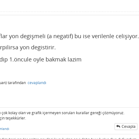
ar yon degişmeli (a negatif) bu ise verilenle celişiyor.
rpilirsa yon degistirir.
dip 1.öncule oyle bakmak lazim
uan)
tarafından
cevaplandı
 çok kolay olan ve grafik içermeyen soruları kurallar gereği çözmüyoruz.
in teşekkürler.
Cevapla
mlandı