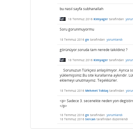
bu nasıl sayfa subhanallah
18 Temmuz 2016
Kimyager
tarafından
yoru
Soru gorunmuyormu
18 Temmuz 2016
gn
tarafından
yorumlandı
görünüyor.soruda tam nerede takıldınız ?
18 Temmuz 2016
Kimyager
tarafından
yoru
Sorunuzun Türkçesi anlaşılmıyor. Ayrıca soru
yüklemişsiniz.Bu site kurallarına aykırıdır. Lü
eklemeyi unutmayınız. Teşekkürler.
18 Temmuz 2016
Mehmet Toktaş
tarafından
yoru
<p> Sadece 3. secenekte neden yon degistir
</p>
18 Temmuz 2016
gn
tarafından
yorumlandı
18 Temmuz 2016
Sercan
tarafından
düzenlendi