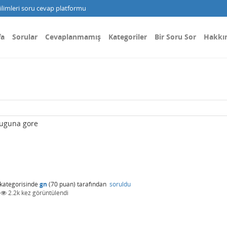
limleri soru cevap platformu
fa
Sorular
Cevaplanmamış
Kategoriler
Bir Soru Sor
Hakkı
lduguna gore
kategorisinde
gn
(
70
puan)
tarafından
soruldu
|
2.2k
kez görüntülendi