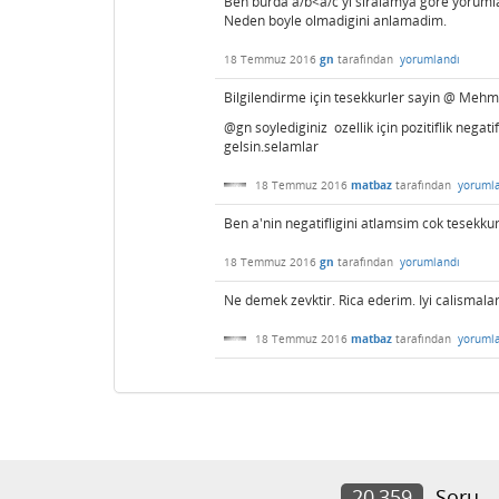
Ben burda a/b<a/c yi siralamya gore yoruml
Neden boyle olmadigini anlamadim.
18 Temmuz 2016
gn
tarafından
yorumlandı
Bilgilendirme için tesekkurler sayin @ Mehm
@gn soylediginiz ozellik için pozitiflik negati
gelsin.selamlar
18 Temmuz 2016
matbaz
tarafından
yoruml
Ben a'nin negatifligini atlamsim cok tesekkur
18 Temmuz 2016
gn
tarafından
yorumlandı
Ne demek zevktir. Rica ederim. Iyi calismala
18 Temmuz 2016
matbaz
tarafından
yoruml
20,359
Soru