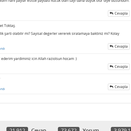
adim hani paylar esitse paydasi kucuk olan sayi daha buyuk olur diye duSundum.
Cevapla
et Toktaş.
flik şarti olabilir mi? Sayisal degerler vererek siralamaya baktiniz mi? Kolay
Cevapla
andı
 ederim yardiminiz icin Allah raziolsun hocam :)
Cevapla
r
Cevapla
andı
21,912
Cevap
73,672
Yorum
3,979,