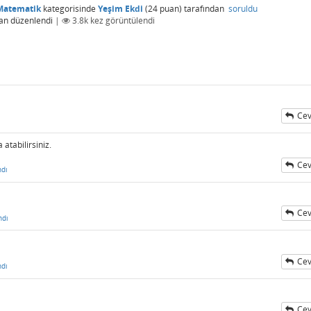
Matematik
kategorisinde
Yeşim Ekdi
(
24
puan)
tarafından
soruldu
an
düzenlendi
|
3.8k
kez görüntülendi
Cev
 atabilirsiniz.
Cev
ndı
Cev
ndı
Cev
ndı
Cev