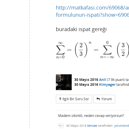
http://matkafasi.com/69068/ar
formulunun-ispati?show=690
buradaki ispat gereği
∞
0
n
2
3
(
)
(
∑
∑
=
=
∑
n
=
0
∞
=
(
2
3
)
n
=
∑
n
=
−
∞
0
(
3
2
)
n
=
1
1
3
2
=
−
∞
=
0
n
n
30 Mayıs 2016
Anil
(
7.9k
puan)
t
30 Mayıs 2016
Kimyager
tarafın
Ilgili Bir Soru Sor
Yorum
Madem sikintili, neden cevap veriyorsun?
30 Mayıs 2016
Sercan
tarafından
yorumland