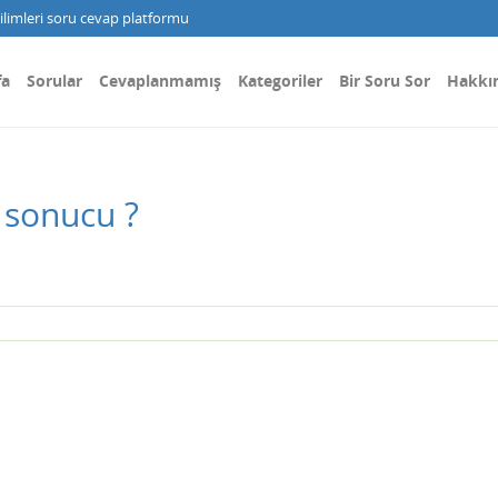
limleri soru cevap platformu
fa
Sorular
Cevaplanmamış
Kategoriler
Bir Soru Sor
Hakkı
 sonucu ?