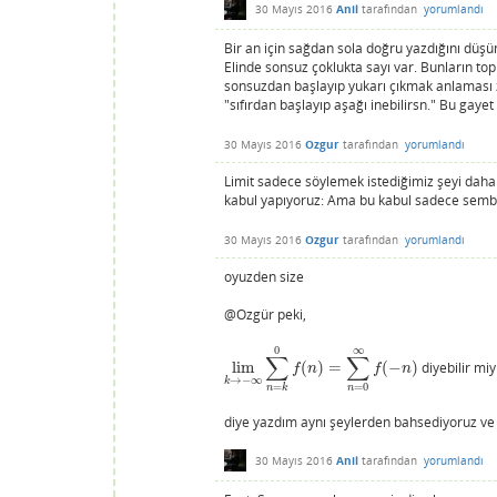
30 Mayıs 2016
Anil
tarafından
yorumlandı
Bir an için sağdan sola doğru yazdığını düşü
Elinde sonsuz çoklukta sayı var. Bunların top
sonsuzdan başlayıp yukarı çıkmak anlaması zo
"sıfırdan başlayıp aşağı inebilirsn." Bu gaye
30 Mayıs 2016
Ozgur
tarafından
yorumlandı
Limit sadece söylemek istediğimiz şeyi daha 
kabul yapıyoruz: Ama bu kabul sadece sembolün
30 Mayıs 2016
Ozgur
tarafından
yorumlandı
oyuzden size
@Ozgür peki,
0
∞
∑
∑
lim
(
)
=
(
−
)
diyebilir miy
lim
k
→
−
∞
∑
n
=
k
0
f
(
n
)
=
∑
n
=
0
∞
f
(
−
n
)
f
n
f
n
→
−
∞
k
=
0
=
n
n
k
diye yazdım aynı şeylerden bahsediyoruz ve s
30 Mayıs 2016
Anil
tarafından
yorumlandı