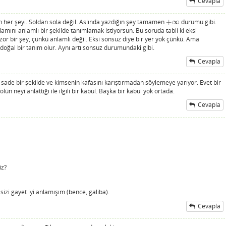
Cevapla
n her şeyi. Soldan sola değil. Aslında yazdığın şey tamamen
+
∞
durumu gibi.
+
∞
lamını anlamlı bir şekilde tanımlamak istiyorsun. Bu soruda tabii ki eksi
r bir şey, çünkü anlamlı değil. Eksi sonsuz diye bir yer yok çünkü. Ama
t doğal bir tanım olur. Aynı artı sonsuz durumundaki gibi.
Cevapla
sade bir şekilde ve kimsenin kafasını karıştırmadan söylemeye yarıyor. Evet bir
 neyi anlattığı ile ilgili bir kabul. Başka bir kabul yok ortada.
Cevapla
iz?
izi gayet iyi anlamışım (bence, galiba).
Cevapla