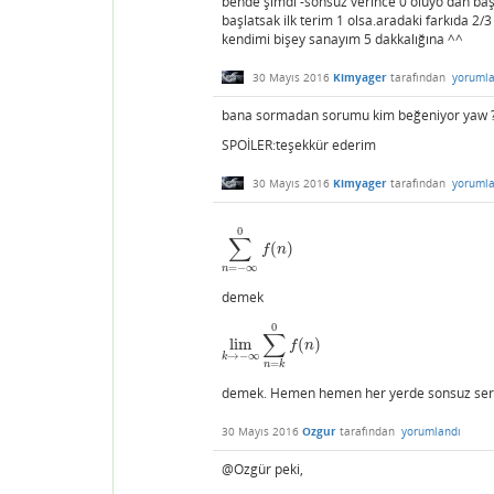
bende şimdi -sonsuz verince 0 oluyo dan başla
başlatsak ilk terim 1 olsa.aradaki farkıda 2/
kendimi bişey sanayım 5 dakkalığına ^^
30 Mayıs 2016
Kimyager
tarafından
yorumla
bana sormadan sorumu kim beğeniyor yaw 
SPOİLER:teşekkür ederim
30 Mayıs 2016
Kimyager
tarafından
yorumla
0
∑
(
)
∑
n
=
−
∞
0
f
(
n
)
f
n
=
−
∞
n
demek
0
∑
lim
(
)
lim
k
→
−
∞
∑
n
=
k
0
f
(
n
)
f
n
→
−
∞
k
=
n
k
demek. Hemen hemen her yerde sonsuz seriler
30 Mayıs 2016
Ozgur
tarafından
yorumlandı
@Ozgür peki,