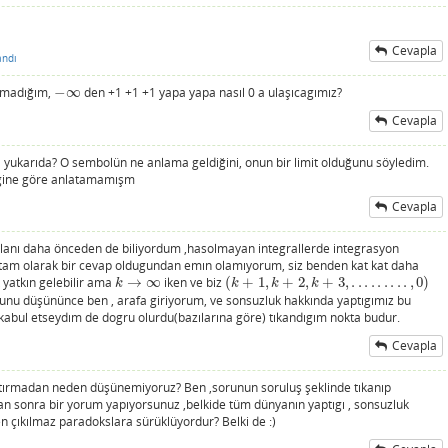
Cevapla
andı
lamadığım,
−
∞
den +1 +1 +1 yapa yapa nasıl 0 a ulaşıcagımız?
−
∞
Cevapla
ukarıda? O sembolün ne anlama geldiğini, onun bir limit olduğunu söyledim.
diğine göre anlatamamışm
Cevapla
zılanı daha önceden de biliyordum ,hasolmayan integrallerde integrasyon
m olarak bir cevap oldugundan emın olamıyorum, siz benden kat kat daha
 yatkın gelebilir ama
→
∞
iken ve biz
(
+
1
,
+
2
,
+
3
,
.
.
.
.
.
.
.
.
.
,
0
)
k
→
∞
(
k
+
1
,
k
+
2
,
k
+
3
,
.
.
.
.
.
.
.
.
.
,
0
)
k
k
k
k
nu düşününce ben , arafa giriyorum, ve sonsuzluk hakkında yaptıgımız bu
 kabul etseydım de dogru olurdu(bazılarına göre) tıkandıgım nokta budur.
Cevapla
karıştırmadan neden düşünemiyoruz? Ben ,sorunun soruluş şeklinde tıkanıp
dan sonra bir yorum yapıyorsunuz ,belkide tüm dünyanın yaptıgı , sonsuzluk
den çıkılmaz paradokslara sürüklüyordur? Belki de :)