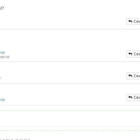
iz?
Cev
ndı
Cev
terildi
Cev
ı
Cev
ndı