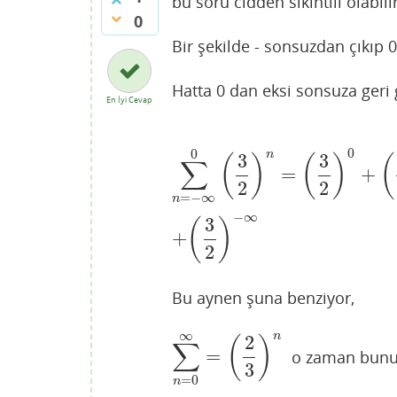
bu soru cidden sıkıntılı olabil
0
Bir şekilde - sonsuzdan çıkıp 0
Hatta 0 dan eksi sonsuza geri 
En İyi Cevap
0
0
n
3
3
(
)
(
)
(
∑
=
+
∑
n
=
−
∞
0
(
3
2
)
n
=
(
3
2
)
0
+
(
3
2
)
−
1
+
(
3
2
2
2
=
−
∞
n
−
∞
3
(
)
+
2
Bu aynen şuna benziyor,
∞
n
2
(
)
∑
=
o zaman bunu 
∑
n
=
0
∞
=
(
2
3
)
n
3
=
0
n