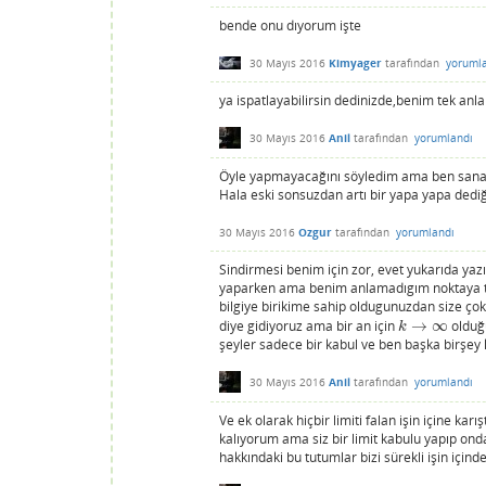
bende onu dıyorum işte
30 Mayıs 2016
Kimyager
tarafından
yoruml
ya ispatlayabilirsin dedinizde,benim tek an
30 Mayıs 2016
Anil
tarafından
yorumlandı
Öyle yapmayacağını söyledim ama ben sana y
Hala eski sonsuzdan artı bir yapa yapa de
30 Mayıs 2016
Ozgur
tarafından
yorumlandı
Sindirmesi benim için zor, evet yukarıda ya
yaparken ama benim anlamadıgım noktaya ta
bilgiye birikime sahip oldugunuzdan size çok
diye gidiyoruz ama bir an için
→
∞
olduğu
k
→
∞
k
şeyler sadece bir kabul ve ben başka birşey
30 Mayıs 2016
Anil
tarafından
yorumlandı
Ve ek olarak hiçbir limiti falan işin içine 
kalıyorum ama siz bir limit kabulu yapıp on
hakkındaki bu tutumlar bizi sürekli işin için