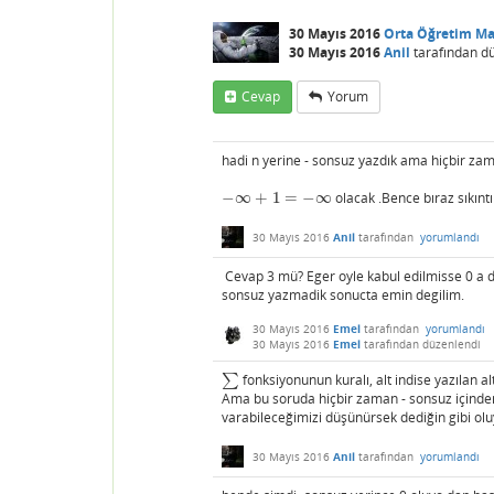
30 Mayıs 2016
Orta Öğretim M
30 Mayıs 2016
Anil
tarafından
d
Cevap
Yorum
hadi n yerine - sonsuz yazdık ama hiçbir za
−
∞
+
1
=
−
∞
olacak .Bence bıraz sıkıntıl
−
∞
+
1
=
−
∞
30 Mayıs 2016
Anil
tarafından
yorumlandı
Cevap 3 mü? Eger oyle kabul edilmisse 0 a dog
sonsuz yazmadik sonucta emin degilim.
30 Mayıs 2016
Emel
tarafından
yorumlandı
30 Mayıs 2016
Emel
tarafından
düzenlendi
∑
fonksiyonunun kuralı, alt indise yazılan a
∑
Ama bu soruda hiçbir zaman - sonsuz içinden 
varabileceğimizi düşünürsek dediğin gibi olu
30 Mayıs 2016
Anil
tarafından
yorumlandı