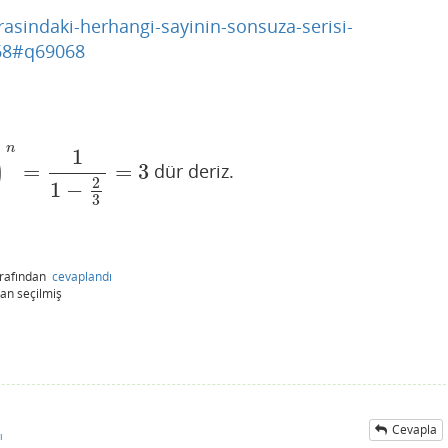
asindaki-herhangi-sayinin-sonsuza-serisi-
68#q69068
n
1
)
=
=
3
dür deriz.
−
2
3
=
3
2
1
−
3
arafından
cevaplandı
dan
seçilmiş
Cevapla
ı