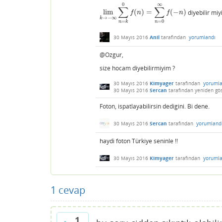
0
∞
∑
∑
lim
(
)
=
(
−
)
diyebilir miy
lim
k
→
−
∞
∑
n
=
k
0
f
(
n
)
=
∑
n
=
0
∞
f
(
−
n
)
f
n
f
n
→
−
∞
k
=
0
=
n
n
k
30 Mayıs 2016
Anil
tarafından
yorumlandı
@Ozgur,
size hocam diyebilirmiyim ?
30 Mayıs 2016
Kimyager
tarafından
yorumla
30 Mayıs 2016
Sercan
tarafından
yeniden gös
Foton, ispatlayabilirsin dedigini. Bi dene.
30 Mayıs 2016
Sercan
tarafından
yorumland
haydi foton Türkiye seninle !!
30 Mayıs 2016
Kimyager
tarafından
yorumla
1
cevap
1