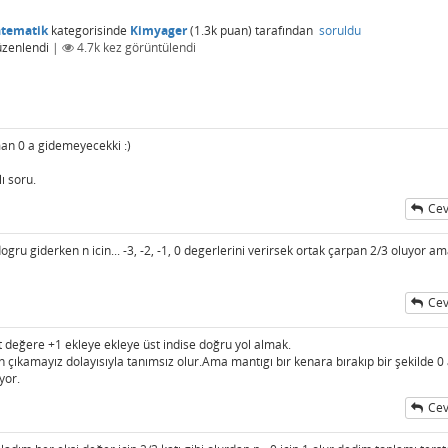
atematik
kategorisinde
Kimyager
(
1.3k
puan)
tarafından
soruldu
üzenlendi
|
4.7k
kez görüntülendi
man 0 a gidemeyecekki :)
ı soru.
Cev
ru giderken n icin... -3, -2, -1, 0 degerlerini verirsek ortak çarpan 2/3 oluyor am
Cev
lt değere +1 ekleye ekleye üst indise doğru yol almak.
çıkamayız dolayısıyla tanımsız olur.Ama mantıgı bır kenara bırakıp bir şekilde 0
yor.
Cev