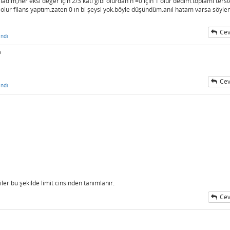
dım,her eksi değer için 2/3 katı gibi olurdan n =0 için 1 olur dedim.toplamı ters
3 olur filans yaptım.zaten 0 ın bi şeysi yok.böyle düşündüm.anıl hatam varsa söyl
Cev
ndı
?
Cev
ndı
 bu şekilde limit cinsinden tanımlanır.
Cev