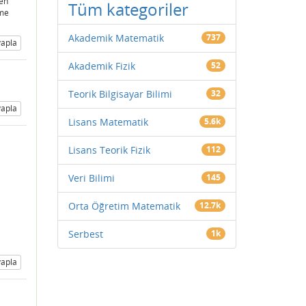
ten
Tüm kategoriler
eme
Akademik Matematik
737
apla
Akademik Fizik
52
Teorik Bilgisayar Bilimi
32
apla
Lisans Matematik
5.6k
Lisans Teorik Fizik
112
Veri Bilimi
145
Orta Öğretim Matematik
12.7k
Serbest
1k
apla