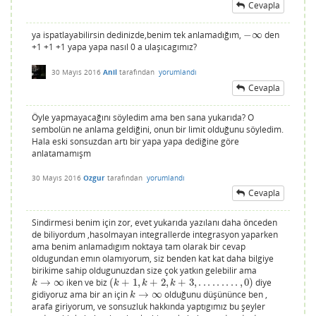
Cevapla
ya ispatlayabilirsin dedinizde,benim tek anlamadığım,
−
∞
den
−
∞
+1 +1 +1 yapa yapa nasıl 0 a ulaşıcagımız?
30 Mayıs 2016
Anil
tarafından
yorumlandı
Cevapla
Öyle yapmayacağını söyledim ama ben sana yukarıda? O
sembolün ne anlama geldiğini, onun bir limit olduğunu söyledim.
Hala eski sonsuzdan artı bir yapa yapa dediğine göre
anlatamamışm
30 Mayıs 2016
Ozgur
tarafından
yorumlandı
Cevapla
Sindirmesi benim için zor, evet yukarıda yazılanı daha önceden
de biliyordum ,hasolmayan integrallerde integrasyon yaparken
ama benim anlamadıgım noktaya tam olarak bir cevap
oldugundan emın olamıyorum, siz benden kat kat daha bilgiye
birikime sahip oldugunuzdan size çok yatkın gelebilir ama
→
∞
iken ve biz
(
+
1
,
+
2
,
+
3
,
.
.
.
.
.
.
.
.
.
,
0
)
diye
k
→
∞
(
k
+
1
,
k
+
2
,
k
+
3
,
.
.
.
.
.
.
.
.
.
,
0
)
k
k
k
k
gidiyoruz ama bir an için
→
∞
olduğunu düşününce ben ,
k
→
∞
k
arafa giriyorum, ve sonsuzluk hakkında yaptıgımız bu şeyler