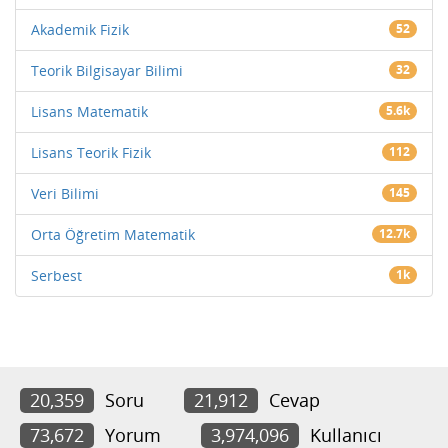
Akademik Fizik
52
Teorik Bilgisayar Bilimi
32
Lisans Matematik
5.6k
Lisans Teorik Fizik
112
Veri Bilimi
145
Orta Öğretim Matematik
12.7k
Serbest
1k
20,359
Soru
21,912
Cevap
73,672
Yorum
3,974,096
Kullanıcı