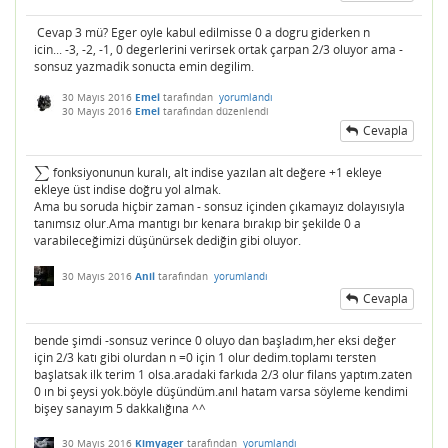
Cevap 3 mü? Eger oyle kabul edilmisse 0 a dogru giderken n
icin... -3, -2, -1, 0 degerlerini verirsek ortak çarpan 2/3 oluyor ama -
sonsuz yazmadik sonucta emin degilim.
30 Mayıs 2016
Emel
tarafından
yorumlandı
30 Mayıs 2016
Emel
tarafından
düzenlendi
Cevapla
∑
fonksiyonunun kuralı, alt indise yazılan alt değere +1 ekleye
∑
ekleye üst indise doğru yol almak.
Ama bu soruda hiçbir zaman - sonsuz içinden çıkamayız dolayısıyla
tanımsız olur.Ama mantıgı bır kenara bırakıp bir şekilde 0 a
varabileceğimizi düşünürsek dediğin gibi oluyor.
30 Mayıs 2016
Anil
tarafından
yorumlandı
Cevapla
bende şimdi -sonsuz verince 0 oluyo dan başladım,her eksi değer
için 2/3 katı gibi olurdan n =0 için 1 olur dedim.toplamı tersten
başlatsak ilk terim 1 olsa.aradaki farkıda 2/3 olur filans yaptım.zaten
0 ın bi şeysi yok.böyle düşündüm.anıl hatam varsa söyleme kendimi
bişey sanayım 5 dakkalığına ^^
30 Mayıs 2016
Kimyager
tarafından
yorumlandı