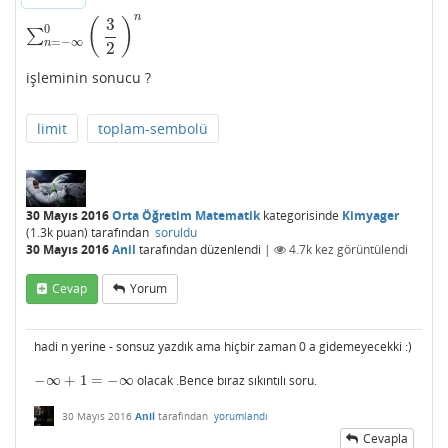
n
3
(
)
0
∑
∑
n
=
−
∞
0
(
3
2
)
n
=
−
∞
n
2
işleminin sonucu ?
limit
toplam-sembolü
30 Mayıs 2016
Orta Öğretim Matematik
kategorisinde
Kimyager
(
1.3k
puan)
tarafından
soruldu
30 Mayıs 2016
Anil
tarafından
düzenlendi
|
4.7k
kez görüntülendi
Cevap
Yorum
hadi n yerine - sonsuz yazdık ama hiçbir zaman 0 a gidemeyecekki :)
−
∞
+
1
=
−
∞
olacak .Bence bıraz sıkıntılı soru.
−
∞
+
1
=
−
∞
30 Mayıs 2016
Anil
tarafından
yorumlandı
Cevapla