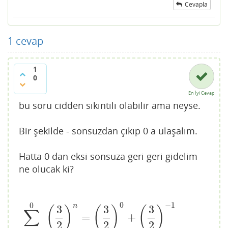
Cevapla
1
cevap
1
0
En İyi Cevap
bu soru cidden sıkıntılı olabilir ama neyse.
Bir şekilde - sonsuzdan çıkıp 0 a ulaşalım.
Hatta 0 dan eksi sonsuza geri geri gidelim
ne olucak ki?
0
−
1
0
n
3
3
3
(
)
(
)
(
)
∑
=
+
∑
n
=
−
∞
0
(
3
2
)
n
=
(
3
2
)
0
+
(
3
2
)
−
1
+
(
3
2
)
−
2
+
(
3
2
)
−
3
+
.
.
.
.
.
.
.
.
.
.
.
.
.
2
2
2