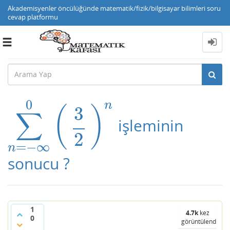
Akademisyenler öncülüğünde matematik/fizik/bilgisayar bilimleri soru
cevap platformu
Toggle
navigation
0
n
3
(
)
∑
işleminin
∑
n
=
−
∞
0
(
3
2
)
n
2
=
−
∞
n
sonucu ?
1
4.7k
kez
0
görüntülendi