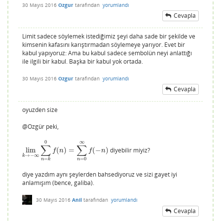
30 Mayıs 2016
Ozgur
tarafından
yorumlandı
Cevapla
Limit sadece söylemek istediğimiz şeyi daha sade bir şekilde ve
kimsenin kafasını karıştırmadan söylemeye yarıyor. Evet bir
kabul yapıyoruz: Ama bu kabul sadece sembolün neyi anlattığı
ile ilgili bir kabul. Başka bir kabul yok ortada.
30 Mayıs 2016
Ozgur
tarafından
yorumlandı
Cevapla
oyuzden size
@Ozgür peki,
0
∞
∑
∑
lim
(
)
=
(
−
)
diyebilir miyiz?
lim
k
→
−
∞
∑
n
=
k
0
f
(
n
)
=
∑
n
=
0
∞
f
(
−
n
)
f
n
f
n
→
−
∞
k
=
0
=
n
n
k
diye yazdım aynı şeylerden bahsediyoruz ve sizi gayet iyi
anlamışım (bence, galiba).
30 Mayıs 2016
Anil
tarafından
yorumlandı
Cevapla