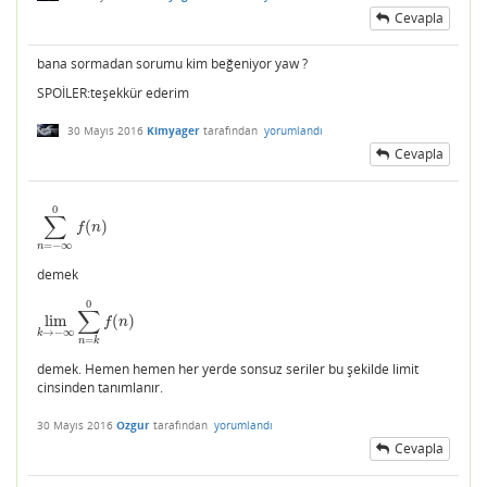
Cevapla
bana sormadan sorumu kim beğeniyor yaw ?
SPOİLER:teşekkür ederim
30 Mayıs 2016
Kimyager
tarafından
yorumlandı
Cevapla
0
∑
(
)
∑
n
=
−
∞
0
f
(
n
)
f
n
=
−
∞
n
demek
0
∑
lim
(
)
lim
k
→
−
∞
∑
n
=
k
0
f
(
n
)
f
n
→
−
∞
k
=
n
k
demek. Hemen hemen her yerde sonsuz seriler bu şekilde limit
cinsinden tanımlanır.
30 Mayıs 2016
Ozgur
tarafından
yorumlandı
Cevapla