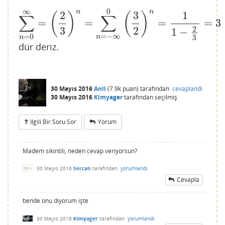
∞
0
n
n
2
3
1
(
)
(
)
∑
∑
=
=
=
=
3
∑
n
=
0
∞
=
(
2
3
)
n
=
∑
n
=
−
∞
0
(
3
2
)
n
=
1
1
−
2
3
=
3
3
2
2
1
−
=
−
∞
=
0
3
n
n
dür deriz.
30 Mayıs 2016
Anil
(
7.9k
puan)
tarafından
cevaplandı
30 Mayıs 2016
Kimyager
tarafından
seçilmiş
Ilgili Bir Soru Sor
Yorum
Madem sikintili, neden cevap veriyorsun?
30 Mayıs 2016
Sercan
tarafından
yorumlandı
Cevapla
bende onu dıyorum işte
30 Mayıs 2016
Kimyager
tarafından
yorumlandı