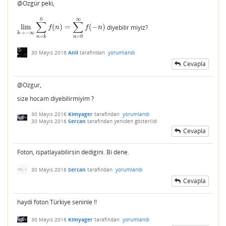
@Ozgür peki,
0
∞
∑
∑
lim
(
)
=
(
−
)
diyebilir miyiz?
lim
k
→
−
∞
∑
n
=
k
0
f
(
n
)
=
∑
n
=
0
∞
f
(
−
n
)
f
n
f
n
→
−
∞
k
=
0
=
n
n
k
30 Mayıs 2016
Anil
tarafından
yorumlandı
Cevapla
@Ozgur,
size hocam diyebilirmiyim ?
30 Mayıs 2016
Kimyager
tarafından
yorumlandı
30 Mayıs 2016
Sercan
tarafından
yeniden gösterildi
Cevapla
Foton, ispatlayabilirsin dedigini. Bi dene.
30 Mayıs 2016
Sercan
tarafından
yorumlandı
Cevapla
haydi foton Türkiye seninle !!
30 Mayıs 2016
Kimyager
tarafından
yorumlandı