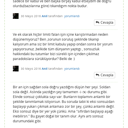
sadece bir kabul ve ben başka birşey kabul etseydım de dogru
olurdu(bazılarına göre) tıkandıgım nokta budur.
30 Mayıs 2016
Anil
tarafından
yorumlandı
Cevapla
Ve ek olarak hiçbir limiti falan işin içine karıştırmadan neden
düşünemiyoruz? Ben ,sorunun soruluş şeklinde tıkanıp
kalıyorum ama siz bir limit kabulu yapıp ondan sonra bir yorum
yapıyorsunuz ,belkide tüm dünyanın yaptıgı , sonsuzluk
hakkındaki bu tutumlar bizi sürekli işin içinden çıkılmaz
paradokslara sürüklüyordur? Belki de :)
30 Mayıs 2016
Anil
tarafından
yorumlandı
Cevapla
Bir an için sağdan sola doğru yazdığını düşün her şeyi. Soldan
sola değil. Aslında yazdığın şey tamamen
+
∞
durumu gibi.
+
∞
Elinde sonsuz çoklukta sayı var. Bunların toplamını anlamlı bir
şekilde tanımlamak istiyorsun. Bu soruda tabii ki eksi sonsuzdan
başlayıp yukarı çıkmak anlaması zor bir şey, çünkü anlamlı değil.
Eksi sonsuz diye bir yer yok çünkü. Ama "sıfırdan başlayıp aşağı
inebilirsn." Bu gayet doğal bir tanım olur. Aynı artı sonsuz
durumundaki gibi.