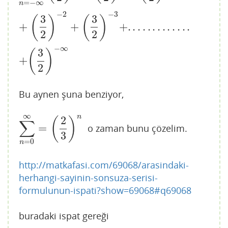
=
−
∞
n
−
2
−
3
3
3
(
)
(
)
+
+
+
.
.
.
.
.
.
.
.
.
.
.
.
.
2
2
−
∞
3
(
)
+
2
Bu aynen şuna benziyor,
∞
n
2
(
)
∑
=
o zaman bunu çözelim.
∑
n
=
0
∞
=
(
2
3
)
n
3
=
0
n
http://matkafasi.com/69068/arasindaki-
herhangi-sayinin-sonsuza-serisi-
formulunun-ispati?show=69068#q69068
buradaki ispat gereği