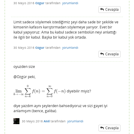
30 Mayıs 2016
Ozgur
tarafından
yorumlandı
Cevapla
Limit sadece söylemek istediğimiz şeyi daha sade bir şekilde ve
kimsenin kafasını karıştırmadan söylemeye yarıyor. Evet bir
kabul yapıyoruz: Ama bu kabul sadece sembolün neyi anlattığı
ile ilgili bir kabul. Başka bir kabul yok ortada.
30 Mayıs 2016
Ozgur
tarafından
yorumlandı
Cevapla
oyuzden size
@Ozgür peki,
0
∞
∑
∑
lim
(
)
=
(
−
)
diyebilir miyiz?
lim
k
→
−
∞
∑
n
=
k
0
f
(
n
)
=
∑
n
=
0
∞
f
(
−
n
)
f
n
f
n
→
−
∞
k
=
0
=
n
n
k
diye yazdım aynı şeylerden bahsediyoruz ve sizi gayet iyi
anlamışım (bence, galiba).
30 Mayıs 2016
Anil
tarafından
yorumlandı
Cevapla