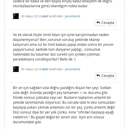
sadece bir kabul ve ben başka birşey kabul etseydım de dogru
olurdu(bazılarına göre) tıkandıgım nokta budur.
30 Mayıs 2016
Anil
tarafından
yorumlandı
Cevapla
Ve ek olarak hiçbir limiti falan işin içine karıştırmadan neden
düşünemiyoruz? Ben ,sorunun soruluş şeklinde tıkanıp
kalıyorum ama siz bir limit kabulu yapıp ondan sonra bir yorum
yapıyorsunuz ,belkide tüm dünyanın yaptıgı , sonsuzluk
hakkındaki bu tutumlar bizi sürekli işin içinden çıkılmaz
paradokslara sürüklüyordur? Belki de :)
30 Mayıs 2016
Anil
tarafından
yorumlandı
Cevapla
Bir an için sağdan sola doğru yazdığını düşün her şeyi. Soldan
sola değil. Aslında yazdığın şey tamamen
+
∞
durumu gibi.
+
∞
Elinde sonsuz çoklukta sayı var. Bunların toplamını anlamlı bir
şekilde tanımlamak istiyorsun. Bu soruda tabii ki eksi sonsuzdan
başlayıp yukarı çıkmak anlaması zor bir şey, çünkü anlamlı değil.
Eksi sonsuz diye bir yer yok çünkü. Ama "sıfırdan başlayıp aşağı
inebilirsn." Bu gayet doğal bir tanım olur. Aynı artı sonsuz
durumundaki gibi.