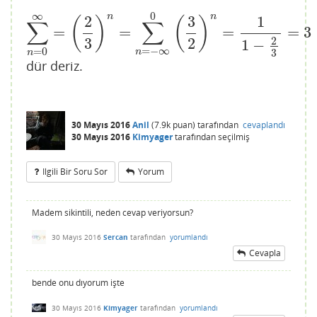
∞
0
n
n
2
3
1
(
)
(
)
∑
∑
=
=
=
=
3
∑
n
=
0
∞
=
(
2
3
)
n
=
∑
n
=
−
∞
0
(
3
2
)
n
=
1
1
−
2
3
=
3
3
2
2
1
−
=
−
∞
=
0
3
n
n
dür deriz.
30 Mayıs 2016
Anil
(
7.9k
puan)
tarafından
cevaplandı
30 Mayıs 2016
Kimyager
tarafından
seçilmiş
Ilgili Bir Soru Sor
Yorum
Madem sikintili, neden cevap veriyorsun?
30 Mayıs 2016
Sercan
tarafından
yorumlandı
Cevapla
bende onu dıyorum işte
30 Mayıs 2016
Kimyager
tarafından
yorumlandı