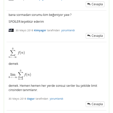
Cevapla
bana sormadan sorumu kim beğeniyor yaw ?
SPOİLER:teşekkür ederim
30 Mayıs 2016
Kimyager
tarafından
yorumlandı
Cevapla
0
∑
(
)
∑
n
=
−
∞
0
f
(
n
)
f
n
=
−
∞
n
demek
0
∑
lim
(
)
lim
k
→
−
∞
∑
n
=
k
0
f
(
n
)
f
n
→
−
∞
k
=
n
k
demek. Hemen hemen her yerde sonsuz seriler bu şekilde limit
cinsinden tanımlanır.
30 Mayıs 2016
Ozgur
tarafından
yorumlandı
Cevapla