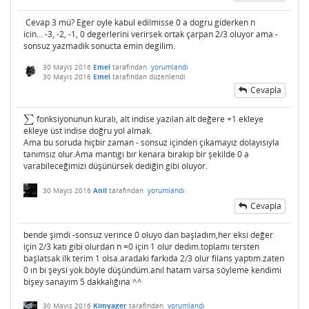
Cevap 3 mü? Eger oyle kabul edilmisse 0 a dogru giderken n
icin... -3, -2, -1, 0 degerlerini verirsek ortak çarpan 2/3 oluyor ama -
sonsuz yazmadik sonucta emin degilim.
30 Mayıs 2016
Emel
tarafından
yorumlandı
30 Mayıs 2016
Emel
tarafından
düzenlendi
Cevapla
∑
fonksiyonunun kuralı, alt indise yazılan alt değere +1 ekleye
∑
ekleye üst indise doğru yol almak.
Ama bu soruda hiçbir zaman - sonsuz içinden çıkamayız dolayısıyla
tanımsız olur.Ama mantıgı bır kenara bırakıp bir şekilde 0 a
varabileceğimizi düşünürsek dediğin gibi oluyor.
30 Mayıs 2016
Anil
tarafından
yorumlandı
Cevapla
bende şimdi -sonsuz verince 0 oluyo dan başladım,her eksi değer
için 2/3 katı gibi olurdan n =0 için 1 olur dedim.toplamı tersten
başlatsak ilk terim 1 olsa.aradaki farkıda 2/3 olur filans yaptım.zaten
0 ın bi şeysi yok.böyle düşündüm.anıl hatam varsa söyleme kendimi
bişey sanayım 5 dakkalığına ^^
30 Mayıs 2016
Kimyager
tarafından
yorumlandı