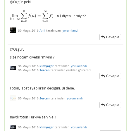
@Ozgür peki,
0
∞
∑
∑
lim
(
)
=
(
−
)
diyebilir miyiz?
lim
k
→
−
∞
∑
n
=
k
0
f
(
n
)
=
∑
n
=
0
∞
f
(
−
n
)
f
n
f
n
→
−
∞
k
=
0
=
n
n
k
30 Mayıs 2016
Anil
tarafından
yorumlandı
Cevapla
@Ozgur,
size hocam diyebilirmiyim ?
30 Mayıs 2016
Kimyager
tarafından
yorumlandı
30 Mayıs 2016
Sercan
tarafından
yeniden gösterildi
Cevapla
Foton, ispatlayabilirsin dedigini. Bi dene.
30 Mayıs 2016
Sercan
tarafından
yorumlandı
Cevapla
haydi foton Türkiye seninle !!
30 Mayıs 2016
Kimyager
tarafından
yorumlandı