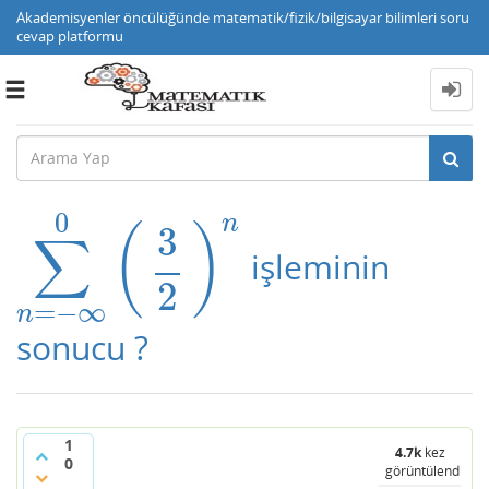
Akademisyenler öncülüğünde matematik/fizik/bilgisayar bilimleri soru
cevap platformu
Toggle
navigation
0
n
3
(
)
∑
işleminin
∑
n
=
−
∞
0
(
3
2
)
n
2
=
−
∞
n
sonucu ?
1
4.7k
kez
0
görüntülendi