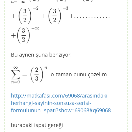
=
−
∞
n
−
2
−
3
3
3
(
)
(
)
+
+
+
.
.
.
.
.
.
.
.
.
.
.
.
.
2
2
−
∞
3
(
)
+
2
Bu aynen şuna benziyor,
∞
n
2
(
)
∑
=
o zaman bunu çözelim.
∑
n
=
0
∞
=
(
2
3
)
n
3
=
0
n
http://matkafasi.com/69068/arasindaki-
herhangi-sayinin-sonsuza-serisi-
formulunun-ispati?show=69068#q69068
buradaki ispat gereği