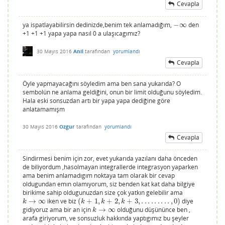
Cevapla
ya ispatlayabilirsin dedinizde,benim tek anlamadığım,
−
∞
den
−
∞
+1 +1 +1 yapa yapa nasıl 0 a ulaşıcagımız?
30 Mayıs 2016
Anil
tarafından
yorumlandı
Cevapla
Öyle yapmayacağını söyledim ama ben sana yukarıda? O
sembolün ne anlama geldiğini, onun bir limit olduğunu söyledim.
Hala eski sonsuzdan artı bir yapa yapa dediğine göre
anlatamamışm
30 Mayıs 2016
Ozgur
tarafından
yorumlandı
Cevapla
Sindirmesi benim için zor, evet yukarıda yazılanı daha önceden
de biliyordum ,hasolmayan integrallerde integrasyon yaparken
ama benim anlamadıgım noktaya tam olarak bir cevap
oldugundan emın olamıyorum, siz benden kat kat daha bilgiye
birikime sahip oldugunuzdan size çok yatkın gelebilir ama
→
∞
iken ve biz
(
+
1
,
+
2
,
+
3
,
.
.
.
.
.
.
.
.
.
,
0
)
diye
k
→
∞
(
k
+
1
,
k
+
2
,
k
+
3
,
.
.
.
.
.
.
.
.
.
,
0
)
k
k
k
k
gidiyoruz ama bir an için
→
∞
olduğunu düşününce ben ,
k
→
∞
k
arafa giriyorum, ve sonsuzluk hakkında yaptıgımız bu şeyler