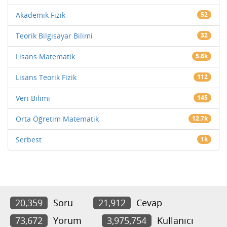
Akademik Fizik
52
Teorik Bilgisayar Bilimi
32
Lisans Matematik
5.6k
Lisans Teorik Fizik
112
Veri Bilimi
145
Orta Öğretim Matematik
12.7k
Serbest
1k
20,359
Soru
21,912
Cevap
73,672
Yorum
3,975,754
Kullanıcı