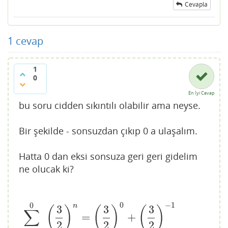
Cevapla
1
cevap
1
0
En İyi Cevap
bu soru cidden sıkıntılı olabilir ama neyse.
Bir şekilde - sonsuzdan çıkıp 0 a ulaşalım.
Hatta 0 dan eksi sonsuza geri geri gidelim
ne olucak ki?
0
−
1
0
n
3
3
3
(
)
(
)
(
)
∑
=
+
∑
n
=
−
∞
0
(
3
2
)
n
=
(
3
2
)
0
+
(
3
2
)
−
1
+
(
3
2
)
−
2
+
(
3
2
)
−
3
+
.
.
.
.
.
.
.
.
.
.
.
.
.
2
2
2