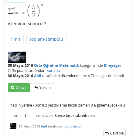
n
3
(
)
0
∑
∑
n
=
−
∞
0
(
3
2
)
n
=
−
∞
n
2
işleminin sonucu ?
limit
toplam-sembolü
30 Mayıs 2016
Orta Öğretim Matematik
kategorisinde
Kimyager
(
1.3k
puan)
tarafından
soruldu
30 Mayıs 2016
Anil
tarafından
düzenlendi
|
4.7k
kez görüntülendi
Cevap
Yorum
hadi n yerine - sonsuz yazdık ama hiçbir zaman 0 a gidemeyecekki :)
−
∞
+
1
=
−
∞
olacak .Bence bıraz sıkıntılı soru.
−
∞
+
1
=
−
∞
30 Mayıs 2016
Anil
tarafından
yorumlandı
Cevapla