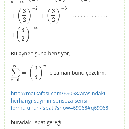
=
−
∞
n
−
2
−
3
3
3
(
)
(
)
+
+
+
.
.
.
.
.
.
.
.
.
.
.
.
.
2
2
−
∞
3
(
)
+
2
Bu aynen şuna benziyor,
∞
n
2
(
)
∑
=
o zaman bunu çözelim.
∑
n
=
0
∞
=
(
2
3
)
n
3
=
0
n
http://matkafasi.com/69068/arasindaki-
herhangi-sayinin-sonsuza-serisi-
formulunun-ispati?show=69068#q69068
buradaki ispat gereği