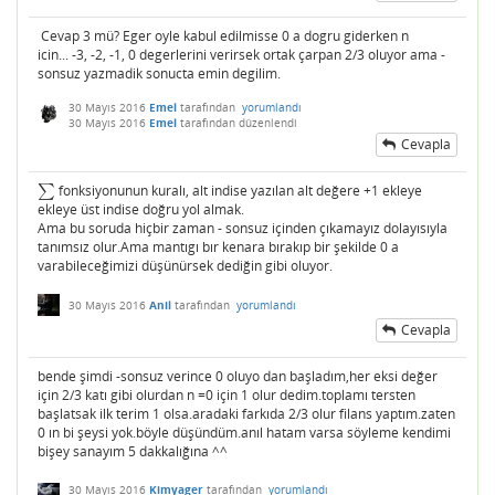
Cevap 3 mü? Eger oyle kabul edilmisse 0 a dogru giderken n
icin... -3, -2, -1, 0 degerlerini verirsek ortak çarpan 2/3 oluyor ama -
sonsuz yazmadik sonucta emin degilim.
30 Mayıs 2016
Emel
tarafından
yorumlandı
30 Mayıs 2016
Emel
tarafından
düzenlendi
Cevapla
∑
fonksiyonunun kuralı, alt indise yazılan alt değere +1 ekleye
∑
ekleye üst indise doğru yol almak.
Ama bu soruda hiçbir zaman - sonsuz içinden çıkamayız dolayısıyla
tanımsız olur.Ama mantıgı bır kenara bırakıp bir şekilde 0 a
varabileceğimizi düşünürsek dediğin gibi oluyor.
30 Mayıs 2016
Anil
tarafından
yorumlandı
Cevapla
bende şimdi -sonsuz verince 0 oluyo dan başladım,her eksi değer
için 2/3 katı gibi olurdan n =0 için 1 olur dedim.toplamı tersten
başlatsak ilk terim 1 olsa.aradaki farkıda 2/3 olur filans yaptım.zaten
0 ın bi şeysi yok.böyle düşündüm.anıl hatam varsa söyleme kendimi
bişey sanayım 5 dakkalığına ^^
30 Mayıs 2016
Kimyager
tarafından
yorumlandı