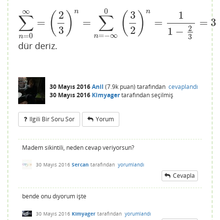
∞
0
n
n
2
3
1
(
)
(
)
∑
∑
=
=
=
=
3
∑
n
=
0
∞
=
(
2
3
)
n
=
∑
n
=
−
∞
0
(
3
2
)
n
=
1
1
−
2
3
=
3
3
2
2
1
−
=
−
∞
=
0
3
n
n
dür deriz.
30 Mayıs 2016
Anil
(
7.9k
puan)
tarafından
cevaplandı
30 Mayıs 2016
Kimyager
tarafından
seçilmiş
Ilgili Bir Soru Sor
Yorum
Madem sikintili, neden cevap veriyorsun?
30 Mayıs 2016
Sercan
tarafından
yorumlandı
Cevapla
bende onu dıyorum işte
30 Mayıs 2016
Kimyager
tarafından
yorumlandı