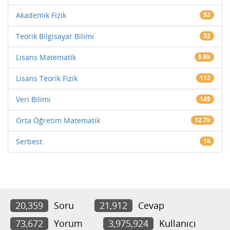
Akademik Fizik
52
Teorik Bilgisayar Bilimi
32
Lisans Matematik
5.6k
Lisans Teorik Fizik
112
Veri Bilimi
145
Orta Öğretim Matematik
12.7k
Serbest
1k
20,359
Soru
21,912
Cevap
73,672
Yorum
3,975,924
Kullanıcı