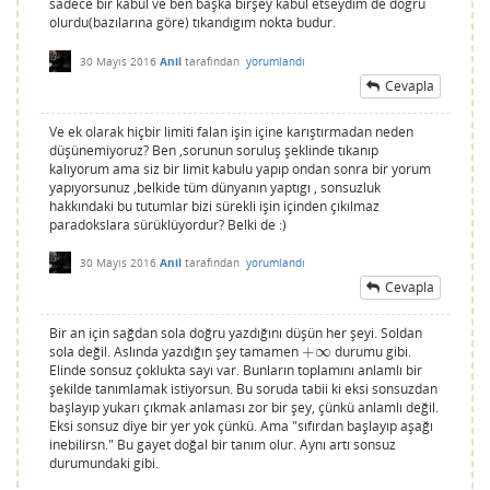
sadece bir kabul ve ben başka birşey kabul etseydım de dogru
olurdu(bazılarına göre) tıkandıgım nokta budur.
30 Mayıs 2016
Anil
tarafından
yorumlandı
Cevapla
Ve ek olarak hiçbir limiti falan işin içine karıştırmadan neden
düşünemiyoruz? Ben ,sorunun soruluş şeklinde tıkanıp
kalıyorum ama siz bir limit kabulu yapıp ondan sonra bir yorum
yapıyorsunuz ,belkide tüm dünyanın yaptıgı , sonsuzluk
hakkındaki bu tutumlar bizi sürekli işin içinden çıkılmaz
paradokslara sürüklüyordur? Belki de :)
30 Mayıs 2016
Anil
tarafından
yorumlandı
Cevapla
Bir an için sağdan sola doğru yazdığını düşün her şeyi. Soldan
sola değil. Aslında yazdığın şey tamamen
+
∞
durumu gibi.
+
∞
Elinde sonsuz çoklukta sayı var. Bunların toplamını anlamlı bir
şekilde tanımlamak istiyorsun. Bu soruda tabii ki eksi sonsuzdan
başlayıp yukarı çıkmak anlaması zor bir şey, çünkü anlamlı değil.
Eksi sonsuz diye bir yer yok çünkü. Ama "sıfırdan başlayıp aşağı
inebilirsn." Bu gayet doğal bir tanım olur. Aynı artı sonsuz
durumundaki gibi.