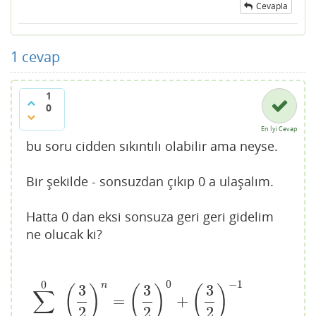
Cevapla
1
cevap
1
0
En İyi Cevap
bu soru cidden sıkıntılı olabilir ama neyse.
Bir şekilde - sonsuzdan çıkıp 0 a ulaşalım.
Hatta 0 dan eksi sonsuza geri geri gidelim
ne olucak ki?
0
−
1
0
n
3
3
3
(
)
(
)
(
)
∑
=
+
∑
n
=
−
∞
0
(
3
2
)
n
=
(
3
2
)
0
+
(
3
2
)
−
1
+
(
3
2
)
−
2
+
(
3
2
)
−
3
+
.
.
.
.
.
.
.
.
.
.
.
.
.
2
2
2