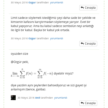
30 Mayıs 2016
Ozgur
tarafından
yorumlandı
Cevapla
Limit sadece söylemek istediğimiz şeyi daha sade bir şekilde ve
kimsenin kafasını karıştırmadan söylemeye yarıyor. Evet bir
kabul yapıyoruz: Ama bu kabul sadece sembolün neyi anlattığı
ile ilgili bir kabul. Başka bir kabul yok ortada.
30 Mayıs 2016
Ozgur
tarafından
yorumlandı
Cevapla
oyuzden size
@Ozgür peki,
0
∞
∑
∑
lim
(
)
=
(
−
)
diyebilir miyiz?
lim
k
→
−
∞
∑
n
=
k
0
f
(
n
)
=
∑
n
=
0
∞
f
(
−
n
)
f
n
f
n
→
−
∞
k
=
0
=
n
n
k
diye yazdım aynı şeylerden bahsediyoruz ve sizi gayet iyi
anlamışım (bence, galiba).
30 Mayıs 2016
Anil
tarafından
yorumlandı
Cevapla