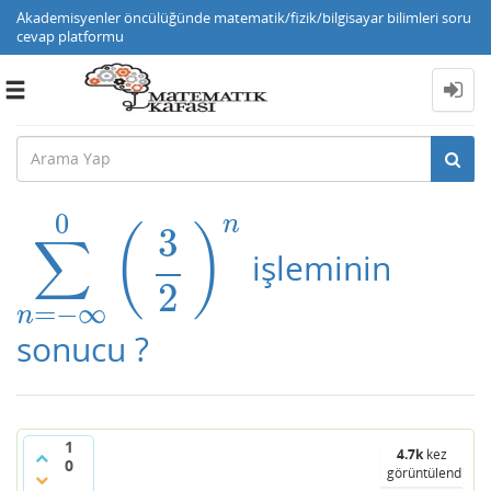
Akademisyenler öncülüğünde matematik/fizik/bilgisayar bilimleri soru
cevap platformu
Toggle
navigation
0
n
3
(
)
∑
işleminin
∑
n
=
−
∞
0
(
3
2
)
n
2
=
−
∞
n
sonucu ?
1
4.7k
kez
0
görüntülendi