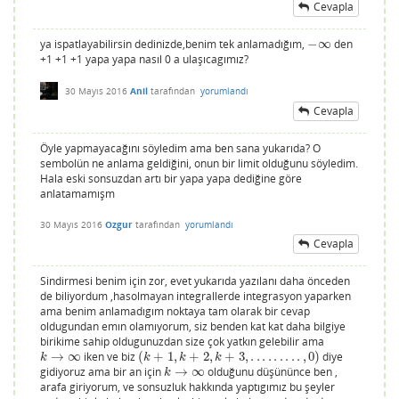
Cevapla
ya ispatlayabilirsin dedinizde,benim tek anlamadığım,
−
∞
den
−
∞
+1 +1 +1 yapa yapa nasıl 0 a ulaşıcagımız?
30 Mayıs 2016
Anil
tarafından
yorumlandı
Cevapla
Öyle yapmayacağını söyledim ama ben sana yukarıda? O
sembolün ne anlama geldiğini, onun bir limit olduğunu söyledim.
Hala eski sonsuzdan artı bir yapa yapa dediğine göre
anlatamamışm
30 Mayıs 2016
Ozgur
tarafından
yorumlandı
Cevapla
Sindirmesi benim için zor, evet yukarıda yazılanı daha önceden
de biliyordum ,hasolmayan integrallerde integrasyon yaparken
ama benim anlamadıgım noktaya tam olarak bir cevap
oldugundan emın olamıyorum, siz benden kat kat daha bilgiye
birikime sahip oldugunuzdan size çok yatkın gelebilir ama
→
∞
iken ve biz
(
+
1
,
+
2
,
+
3
,
.
.
.
.
.
.
.
.
.
,
0
)
diye
k
→
∞
(
k
+
1
,
k
+
2
,
k
+
3
,
.
.
.
.
.
.
.
.
.
,
0
)
k
k
k
k
gidiyoruz ama bir an için
→
∞
olduğunu düşününce ben ,
k
→
∞
k
arafa giriyorum, ve sonsuzluk hakkında yaptıgımız bu şeyler