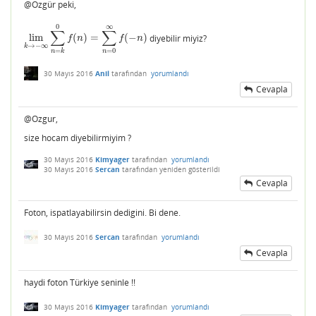
@Ozgür peki,
0
∞
∑
∑
lim
(
)
=
(
−
)
diyebilir miyiz?
lim
k
→
−
∞
∑
n
=
k
0
f
(
n
)
=
∑
n
=
0
∞
f
(
−
n
)
f
n
f
n
→
−
∞
k
=
0
=
n
n
k
30 Mayıs 2016
Anil
tarafından
yorumlandı
Cevapla
@Ozgur,
size hocam diyebilirmiyim ?
30 Mayıs 2016
Kimyager
tarafından
yorumlandı
30 Mayıs 2016
Sercan
tarafından
yeniden gösterildi
Cevapla
Foton, ispatlayabilirsin dedigini. Bi dene.
30 Mayıs 2016
Sercan
tarafından
yorumlandı
Cevapla
haydi foton Türkiye seninle !!
30 Mayıs 2016
Kimyager
tarafından
yorumlandı