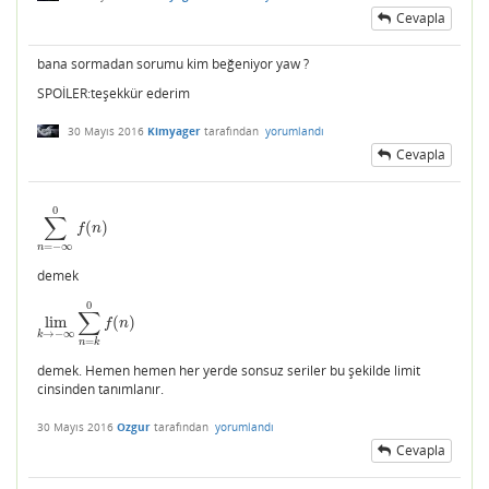
Cevapla
bana sormadan sorumu kim beğeniyor yaw ?
SPOİLER:teşekkür ederim
30 Mayıs 2016
Kimyager
tarafından
yorumlandı
Cevapla
0
∑
(
)
∑
n
=
−
∞
0
f
(
n
)
f
n
=
−
∞
n
demek
0
∑
lim
(
)
lim
k
→
−
∞
∑
n
=
k
0
f
(
n
)
f
n
→
−
∞
k
=
n
k
demek. Hemen hemen her yerde sonsuz seriler bu şekilde limit
cinsinden tanımlanır.
30 Mayıs 2016
Ozgur
tarafından
yorumlandı
Cevapla