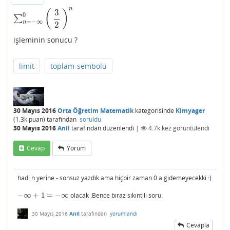
n
3
(
)
0
∑
∑
n
=
−
∞
0
(
3
2
)
n
=
−
∞
n
2
işleminin sonucu ?
limit
toplam-sembolü
30 Mayıs 2016
Orta Öğretim Matematik
kategorisinde
Kimyager
(
1.3k
puan)
tarafından
soruldu
30 Mayıs 2016
Anil
tarafından
düzenlendi
|
4.7k
kez görüntülendi
Cevap
Yorum
hadi n yerine - sonsuz yazdık ama hiçbir zaman 0 a gidemeyecekki :)
−
∞
+
1
=
−
∞
olacak .Bence bıraz sıkıntılı soru.
−
∞
+
1
=
−
∞
30 Mayıs 2016
Anil
tarafından
yorumlandı
Cevapla