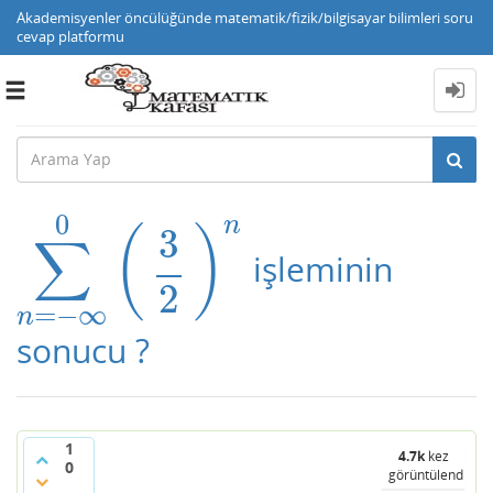
Akademisyenler öncülüğünde matematik/fizik/bilgisayar bilimleri soru
cevap platformu
Toggle
navigation
0
n
3
(
)
∑
işleminin
∑
n
=
−
∞
0
(
3
2
)
n
2
=
−
∞
n
sonucu ?
1
4.7k
kez
0
görüntülendi