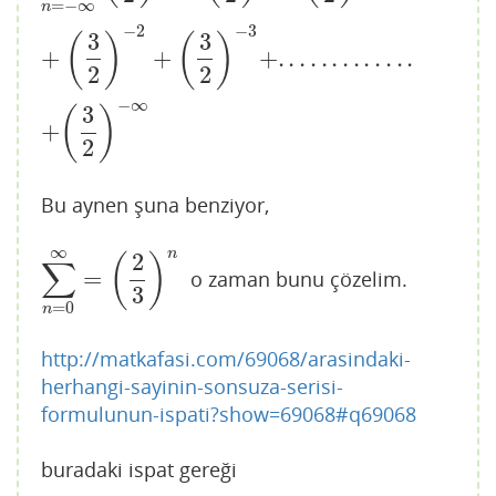
=
−
∞
n
−
2
−
3
3
3
(
)
(
)
+
+
+
.
.
.
.
.
.
.
.
.
.
.
.
.
2
2
−
∞
3
(
)
+
2
Bu aynen şuna benziyor,
∞
n
2
(
)
∑
=
o zaman bunu çözelim.
∑
n
=
0
∞
=
(
2
3
)
n
3
=
0
n
http://matkafasi.com/69068/arasindaki-
herhangi-sayinin-sonsuza-serisi-
formulunun-ispati?show=69068#q69068
buradaki ispat gereği