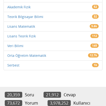
Akademik Fizik
52
Teorik Bilgisayar Bilimi
32
Lisans Matematik
5.6k
Lisans Teorik Fizik
112
Veri Bilimi
145
Orta Öğretim Matematik
12.7k
Serbest
1k
20,359
Soru
21,912
Cevap
73,672
Yorum
3,978,252
Kullanıcı