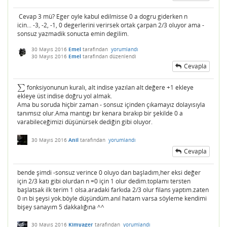
Cevap 3 mü? Eger oyle kabul edilmisse 0 a dogru giderken n
icin... -3, -2, -1, 0 degerlerini verirsek ortak çarpan 2/3 oluyor ama -
sonsuz yazmadik sonucta emin degilim.
30 Mayıs 2016
Emel
tarafından
yorumlandı
30 Mayıs 2016
Emel
tarafından
düzenlendi
Cevapla
∑
fonksiyonunun kuralı, alt indise yazılan alt değere +1 ekleye
∑
ekleye üst indise doğru yol almak.
Ama bu soruda hiçbir zaman - sonsuz içinden çıkamayız dolayısıyla
tanımsız olur.Ama mantıgı bır kenara bırakıp bir şekilde 0 a
varabileceğimizi düşünürsek dediğin gibi oluyor.
30 Mayıs 2016
Anil
tarafından
yorumlandı
Cevapla
bende şimdi -sonsuz verince 0 oluyo dan başladım,her eksi değer
için 2/3 katı gibi olurdan n =0 için 1 olur dedim.toplamı tersten
başlatsak ilk terim 1 olsa.aradaki farkıda 2/3 olur filans yaptım.zaten
0 ın bi şeysi yok.böyle düşündüm.anıl hatam varsa söyleme kendimi
bişey sanayım 5 dakkalığına ^^
30 Mayıs 2016
Kimyager
tarafından
yorumlandı