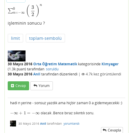
n
3
(
)
0
∑
∑
n
=
−
∞
0
(
3
2
)
n
=
−
∞
n
2
işleminin sonucu ?
limit
toplam-sembolü
30 Mayıs 2016
Orta Öğretim Matematik
kategorisinde
Kimyager
(
1.3k
puan)
tarafından
soruldu
30 Mayıs 2016
Anil
tarafından
düzenlendi
|
4.7k
kez görüntülendi
Cevap
Yorum
hadi n yerine - sonsuz yazdık ama hiçbir zaman 0 a gidemeyecekki :)
−
∞
+
1
=
−
∞
olacak .Bence bıraz sıkıntılı soru.
−
∞
+
1
=
−
∞
30 Mayıs 2016
Anil
tarafından
yorumlandı
Cevapla