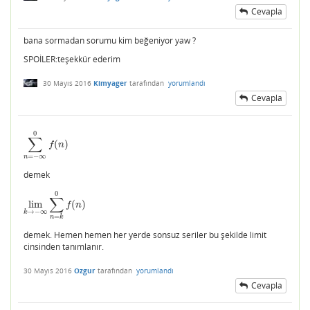
Cevapla
bana sormadan sorumu kim beğeniyor yaw ?
SPOİLER:teşekkür ederim
30 Mayıs 2016
Kimyager
tarafından
yorumlandı
Cevapla
0
∑
(
)
∑
n
=
−
∞
0
f
(
n
)
f
n
=
−
∞
n
demek
0
∑
lim
(
)
lim
k
→
−
∞
∑
n
=
k
0
f
(
n
)
f
n
→
−
∞
k
=
n
k
demek. Hemen hemen her yerde sonsuz seriler bu şekilde limit
cinsinden tanımlanır.
30 Mayıs 2016
Ozgur
tarafından
yorumlandı
Cevapla