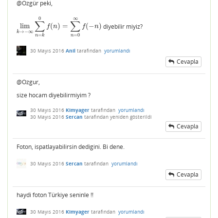
@Ozgür peki,
0
∞
∑
∑
lim
(
)
=
(
−
)
diyebilir miyiz?
lim
k
→
−
∞
∑
n
=
k
0
f
(
n
)
=
∑
n
=
0
∞
f
(
−
n
)
f
n
f
n
→
−
∞
k
=
0
=
n
n
k
30 Mayıs 2016
Anil
tarafından
yorumlandı
Cevapla
@Ozgur,
size hocam diyebilirmiyim ?
30 Mayıs 2016
Kimyager
tarafından
yorumlandı
30 Mayıs 2016
Sercan
tarafından
yeniden gösterildi
Cevapla
Foton, ispatlayabilirsin dedigini. Bi dene.
30 Mayıs 2016
Sercan
tarafından
yorumlandı
Cevapla
haydi foton Türkiye seninle !!
30 Mayıs 2016
Kimyager
tarafından
yorumlandı