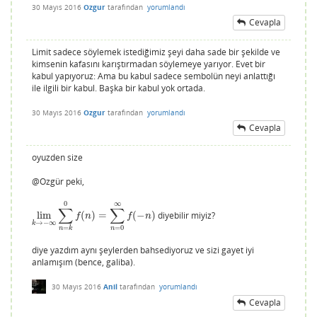
30 Mayıs 2016
Ozgur
tarafından
yorumlandı
Cevapla
Limit sadece söylemek istediğimiz şeyi daha sade bir şekilde ve
kimsenin kafasını karıştırmadan söylemeye yarıyor. Evet bir
kabul yapıyoruz: Ama bu kabul sadece sembolün neyi anlattığı
ile ilgili bir kabul. Başka bir kabul yok ortada.
30 Mayıs 2016
Ozgur
tarafından
yorumlandı
Cevapla
oyuzden size
@Ozgür peki,
0
∞
∑
∑
lim
(
)
=
(
−
)
diyebilir miyiz?
lim
k
→
−
∞
∑
n
=
k
0
f
(
n
)
=
∑
n
=
0
∞
f
(
−
n
)
f
n
f
n
→
−
∞
k
=
0
=
n
n
k
diye yazdım aynı şeylerden bahsediyoruz ve sizi gayet iyi
anlamışım (bence, galiba).
30 Mayıs 2016
Anil
tarafından
yorumlandı
Cevapla