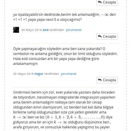
Cevapla
ya ispatlayabilirsin dedinizde,benim tek anlamadığım,
−
∞
den
−
∞
+1 +1 +1 yapa yapa nasıl 0 a ulaşıcagımız?
30 Mayıs 2016
Anil
tarafından
yorumlandı
Cevapla
Öyle yapmayacağını söyledim ama ben sana yukarıda? O
sembolün ne anlama geldiğini, onun bir limit olduğunu söyledim.
Hala eski sonsuzdan artı bir yapa yapa dediğine göre
anlatamamışm
30 Mayıs 2016
Ozgur
tarafından
yorumlandı
Cevapla
Sindirmesi benim için zor, evet yukarıda yazılanı daha önceden
de biliyordum ,hasolmayan integrallerde integrasyon yaparken
ama benim anlamadıgım noktaya tam olarak bir cevap
oldugundan emın olamıyorum, siz benden kat kat daha bilgiye
birikime sahip oldugunuzdan size çok yatkın gelebilir ama
→
∞
iken ve biz
(
+
1
,
+
2
,
+
3
,
.
.
.
.
.
.
.
.
.
,
0
)
diye
k
→
∞
(
k
+
1
,
k
+
2
,
k
+
3
,
.
.
.
.
.
.
.
.
.
,
0
)
k
k
k
k
gidiyoruz ama bir an için
→
∞
olduğunu düşününce ben ,
k
→
∞
k
arafa giriyorum, ve sonsuzluk hakkında yaptıgımız bu şeyler