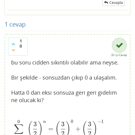
Cevapla
1
cevap
1
0
En İyi Cevap
bu soru cidden sıkıntılı olabilir ama neyse.
Bir şekilde - sonsuzdan çıkıp 0 a ulaşalım.
Hatta 0 dan eksi sonsuza geri geri gidelim
ne olucak ki?
0
−
1
0
n
3
3
3
(
)
(
)
(
)
∑
=
+
∑
n
=
−
∞
0
(
3
2
)
n
=
(
3
2
)
0
+
(
3
2
)
−
1
+
(
3
2
)
−
2
+
(
3
2
)
−
3
+
.
.
.
.
.
.
.
.
.
.
.
.
.
2
2
2