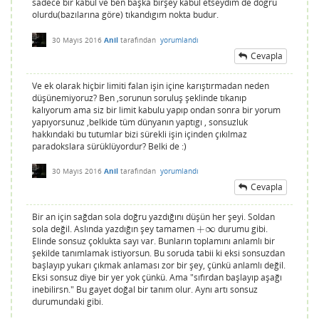
sadece bir kabul ve ben başka birşey kabul etseydım de dogru
olurdu(bazılarına göre) tıkandıgım nokta budur.
30 Mayıs 2016
Anil
tarafından
yorumlandı
Cevapla
Ve ek olarak hiçbir limiti falan işin içine karıştırmadan neden
düşünemiyoruz? Ben ,sorunun soruluş şeklinde tıkanıp
kalıyorum ama siz bir limit kabulu yapıp ondan sonra bir yorum
yapıyorsunuz ,belkide tüm dünyanın yaptıgı , sonsuzluk
hakkındaki bu tutumlar bizi sürekli işin içinden çıkılmaz
paradokslara sürüklüyordur? Belki de :)
30 Mayıs 2016
Anil
tarafından
yorumlandı
Cevapla
Bir an için sağdan sola doğru yazdığını düşün her şeyi. Soldan
sola değil. Aslında yazdığın şey tamamen
+
∞
durumu gibi.
+
∞
Elinde sonsuz çoklukta sayı var. Bunların toplamını anlamlı bir
şekilde tanımlamak istiyorsun. Bu soruda tabii ki eksi sonsuzdan
başlayıp yukarı çıkmak anlaması zor bir şey, çünkü anlamlı değil.
Eksi sonsuz diye bir yer yok çünkü. Ama "sıfırdan başlayıp aşağı
inebilirsn." Bu gayet doğal bir tanım olur. Aynı artı sonsuz
durumundaki gibi.