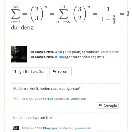
∞
0
n
n
2
3
1
(
)
(
)
∑
∑
=
=
=
=
3
∑
n
=
0
∞
=
(
2
3
)
n
=
∑
n
=
−
∞
0
(
3
2
)
n
=
1
1
−
2
3
=
3
3
2
2
1
−
=
−
∞
=
0
3
n
n
dür deriz.
30 Mayıs 2016
Anil
(
7.9k
puan)
tarafından
cevaplandı
30 Mayıs 2016
Kimyager
tarafından
seçilmiş
Ilgili Bir Soru Sor
Yorum
Madem sikintili, neden cevap veriyorsun?
30 Mayıs 2016
Sercan
tarafından
yorumlandı
Cevapla
bende onu dıyorum işte
30 Mayıs 2016
Kimyager
tarafından
yorumlandı