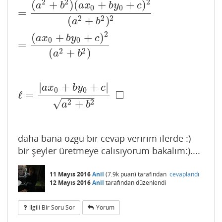
2
2
2
(
+
)
(
+
+
)
a
b
a
x
b
y
c
0
0
=
2
2
2
(
+
)
a
b
2
(
+
+
)
a
x
b
y
c
0
0
=
2
2
(
+
)
a
b
|
+
+
|
a
x
b
y
c
0
0
□
ℓ
=
ℓ
=
|
a
x
0
+
b
y
0
+
c
|
a
2
+
b
2
◻
−
−
−
−
−
−
√
2
2
+
a
b
daha bana özgü bir cevap veririm ilerde :)
bir şeyler üretmeye calısıyorum bakalım:)....
11 Mayıs 2016
Anil
(
7.9k
puan)
tarafından
cevaplandı
12 Mayıs 2016
Anil
tarafından
düzenlendi
Ilgili Bir Soru Sor
Yorum