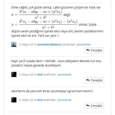
Eline sağlık, çok güzel olmuş. Lakin gözüme çarpan bir hata var
2
2
−
−
±
(
)
b
x
a
b
y
a
c
a
x
0
0
0
=
değil
x
=
b
2
x
0
−
a
b
y
0
−
a
c
±
(
a
2
x
0
)
a
2
+
b
2
x
2
2
+
a
b
2
2
2
−
−
+
(
)
−
(
)
b
x
a
b
y
a
c
a
x
a
x
0
0
0
0
=
olmalı. Şöyle
x
=
b
2
x
0
−
a
b
y
0
−
a
c
+
(
a
2
x
0
)
−
(
a
2
x
0
)
a
2
+
b
2
x
2
2
+
a
b
düşün senin yazdığının işareti eksi veya artı, benim yazdıklarımın
işareti eksi ve artı. Fark var yani :)
12 Mayıs 2016
sonelektrikbukucu
tarafından
yorumlandı
Cevapla
hayır ya:D orada hem + hemde - lısını ekleyelım demek ıcın onu
yazdım:) neyse genede duzelteyım
12 Mayıs 2016
Anil
tarafından
yorumlandı
Cevapla
oburlerını de yazıcam bıraz ozumseyıp ugrasmam lazım:)
12 Mayıs 2016
Anil
tarafından
yorumlandı
Cevapla