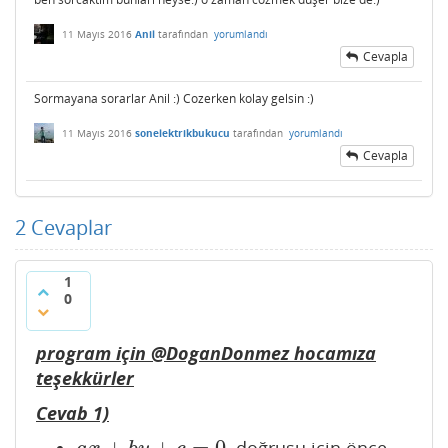
11 Mayıs 2016
Anil
tarafından
yorumlandı
Cevapla
Sormayana sorarlar Anil :) Cozerken kolay gelsin :)
11 Mayıs 2016
sonelektrikbukucu
tarafından
yorumlandı
Cevapla
2
Cevaplar
1
0
program için @DoganDonmez hocamıza
teşekkürler
Cevab 1)