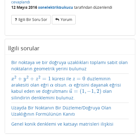
cevaplandı
12 Mayıs 2016
sonelektrikbukucu
tarafından
düzenlendi
Ilgili Bir Soru Sor
Yorum
İlgili sorular
Bir noktaya ve bir doğruya uzaklıkları toplamı sabit olan
noktaların geometrik yerini bulunuz
2
2
2
+
+
=
1
=
0
küresi ile
duzleminin
x
2
+
y
2
+
z
2
=
1
z
=
0
x
y
z
z
arakesiti olan eğri
olsun.
eğrisini dayanak eğrisi
α
α
α
α
⃗
=
(
1
,
−
1
,
2
)
kabul eden ve doğrultmanı
olan
u
→
=
(
1
,
−
1
,
2
)
u
silindirin denklemini bulunuz.
Uzayda Bir Noktanın Bir Düzleme/Doğruya Olan
Uzaklığının Formülünün Kanıtı
Genel konik denklemi ve katsayı matrisleri ilişkisi