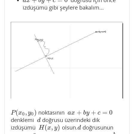
+
+
=
0
doğrusu için önce
a
x
+
b
y
+
c
=
0
a
x
b
y
c
izdüşümü gibi şeylere bakalım...
(
,
)
+
+
=
0
noktasının
P
(
x
0
,
y
0
)
a
x
+
b
y
+
c
=
0
P
x
y
a
x
b
y
c
0
0
denklemi
doğrusu üzerindeki dik
d
d
(
,
)
izdüşümü
olsun.
doğrusunun
H
(
x
,
y
)
d
H
x
y
d