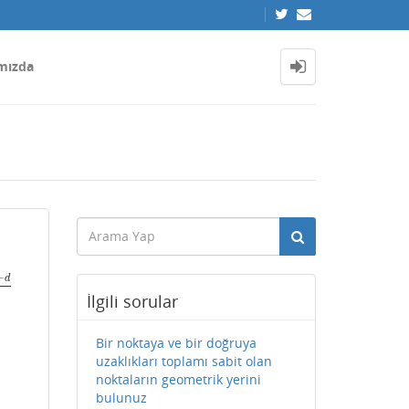
mızda
+
d
0
+
d
a
2
+
b
2
+
c
2
İlgili sorular
Bir noktaya ve bir doğruya
uzaklıkları toplamı sabit olan
noktaların geometrik yerini
bulunuz