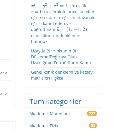
2
2
2
+
+
=
1
küresi ile
x
2
+
y
2
+
z
2
=
1
x
y
z
=
0
duzleminin arakesiti olan
z
=
0
z
eğri
olsun.
eğrisini dayanak
α
α
α
α
eğrisi kabul eden ve
⃗
=
(
1
,
−
1
,
2
)
doğrultmanı
u
→
=
(
1
,
−
1
,
2
)
u
olan silindirin denklemini
bulunuz.
Uzayda Bir Noktanın Bir
Düzleme/Doğruya Olan
Uzaklığının Formülünün Kanıtı
Genel konik denklemi ve katsayı
apla
matrisleri ilişkisi
apla
Tüm kategoriler
Akademik Matematik
737
Akademik Fizik
52