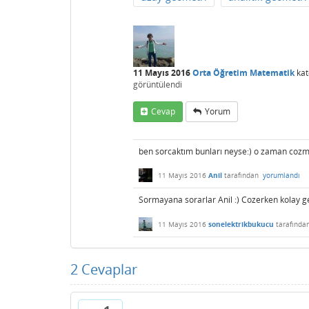
11 Mayıs 2016
Orta Öğretim Matematik
kat
görüntülendi
Cevap
Yorum
ben sorcaktım bunları neyse:) o zaman cozm
11 Mayıs 2016
Anil
tarafından
yorumlandı
Sormayana sorarlar Anil :) Cozerken kolay ge
11 Mayıs 2016
sonelektrikbukucu
tarafında
2
Cevaplar