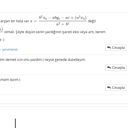
2
2
−
−
±
(
)
b
x
a
b
y
a
c
a
x
0
0
0
çarpan bir hata var
=
değil
x
=
b
2
x
0
−
a
b
y
0
−
a
c
±
(
a
2
x
0
)
a
2
+
b
2
x
2
2
+
a
b
)
0
olmalı. Şöyle düşün senin yazdığının işareti eksi veya artı, benim
 :)
Cevapla
n
yorumlandı
elım demek ıcın onu yazdım:) neyse genede duzelteyım
Cevapla
asmam lazım:)
Cevapla