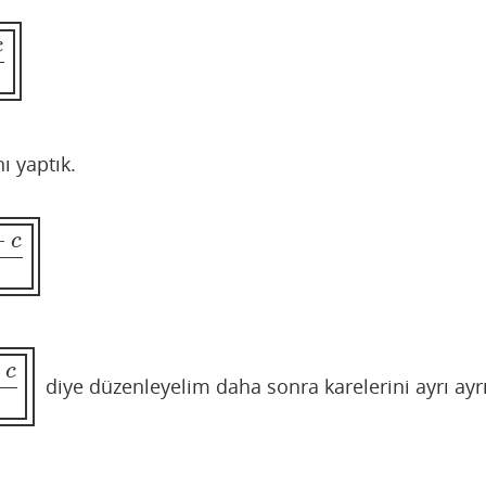
c
ı yaptık.
+
c
c
diye düzenleyelim daha sonra karelerini ayrı ayr