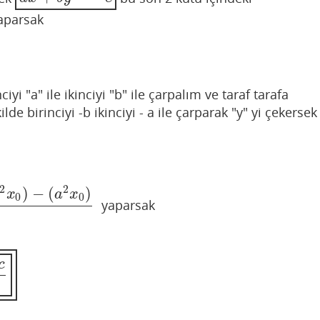
aparsak
yi "a" ile ikinciyi "b" ile çarpalım ve taraf tarafa
lde birinciyi -b ikinciyi - a ile çarparak "y" yi çekersek
2
2
)
−
(
)
x
a
x
0
0
yaparsak
)
a
2
+
b
2
c