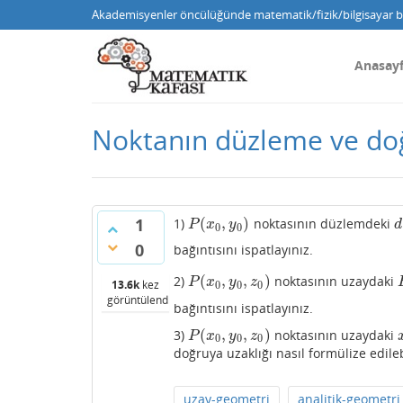
Akademisyenler öncülüğünde matematik/fizik/bilgisayar bi
Anasay
Noktanın düzleme ve doğ
(
,
)
1
1)
noktasının düzlemdeki
P
(
x
0
,
y
0
)
d
P
x
y
d
0
0
0
bağıntısını ispatlayınız.
(
,
,
)
2)
noktasının uzaydaki
P
(
x
0
,
y
0
,
z
0
)
P
x
y
z
13.6k
kez
0
0
0
görüntülendi
bağıntısını ispatlayınız.
(
,
,
)
3)
noktasının uzaydaki
P
(
x
0
,
y
0
,
z
0
)
P
x
y
z
0
0
0
doğruya uzaklığı nasıl formülize edileb
uzay-geometri
analitik-geometri