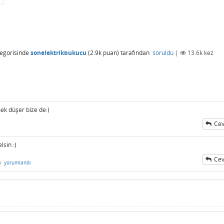
egorisinde
sonelektrikbukucu
(
2.9k
puan)
tarafından
soruldu
|
13.6k
kez
ek düşer bize de:)
Cev
lsin :)
Cev
n
yorumlandı